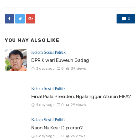
0
YOU MAY ALSO LIKE
Kolom Sosial Politik
DPR Kiwari Euweuh Gadag
3 days ago
0
39 views
Kolom Sosial Politik
Final Piala Presiden, Ngalanggar Aturan FIFA?
4 days ago
0
29 views
Kolom Sosial Politik
Naon Nu Keur Dipikiran?
5 days ago
0
26 views