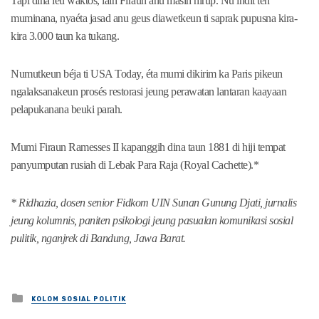
Tapi dina ieu waktos, lain Firaun anu masih hirup. Nu indit téh
muminana, nyaéta jasad anu geus diawetkeun ti saprak pupusna kira-
kira 3.000 taun ka tukang.
Numutkeun béja ti USA Today, éta mumi dikirim ka Paris pikeun
ngalaksanakeun prosés restorasi jeung perawatan lantaran kaayaan
pelapukanana beuki parah.
Mumi Firaun Ramesses II kapanggih dina taun 1881 di hiji tempat
panyumputan rusiah di Lebak Para Raja (Royal Cachette).*
* Ridhazia, dosen senior Fidkom UIN Sunan Gunung Djati, jurnalis
jeung kolumnis, paniten psikologi jeung pasualan komunikasi sosial
pulitik, nganjrek di Bandung, Jawa Barat.
Posted
KOLOM SOSIAL POLITIK
in