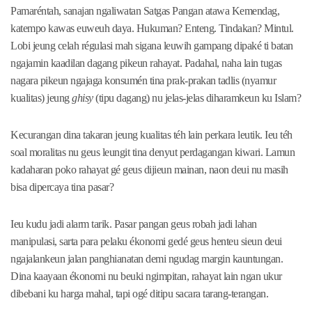
Pamaréntah, sanajan ngaliwatan Satgas Pangan atawa Kemendag,
katempo kawas euweuh daya. Hukuman? Enteng. Tindakan? Mintul.
Lobi jeung celah régulasi mah sigana leuwih gampang dipaké ti batan
ngajamin kaadilan dagang pikeun rahayat. Padahal, naha lain tugas
nagara pikeun ngajaga konsumén tina prak-prakan tadlis (nyamur
kualitas) jeung
ghisy
(tipu dagang) nu jelas-jelas diharamkeun ku Islam?
Kecurangan dina takaran jeung kualitas téh lain perkara leutik. Ieu téh
soal moralitas nu geus leungit tina denyut perdagangan kiwari. Lamun
kadaharan poko rahayat gé geus dijieun mainan, naon deui nu masih
bisa dipercaya tina pasar?
Ieu kudu jadi alarm tarik. Pasar pangan geus robah jadi lahan
manipulasi, sarta para pelaku ékonomi gedé geus henteu sieun deui
ngajalankeun jalan panghianatan demi ngudag margin kauntungan.
Dina kaayaan ékonomi nu beuki ngimpitan, rahayat lain ngan ukur
dibebani ku harga mahal, tapi ogé ditipu sacara tarang-terangan.