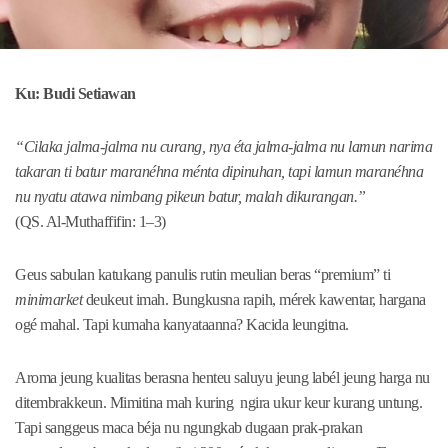
Ku: Budi Setiawan
“Cilaka jalma-jalma nu curang, nya éta jalma-jalma nu lamun narima
takaran ti batur maranéhna ménta dipinuhan, tapi lamun maranéhna
nu nyatu atawa nimbang pikeun batur, malah dikurangan.”
(QS. Al-Muthaffifin: 1–3)
Geus sabulan katukang panulis rutin meulian beras “premium” ti
minimarket
deukeut imah. Bungkusna rapih, mérek kawentar, hargana
ogé mahal. Tapi kumaha kanyataanna? Kacida leungitna.
Aroma jeung kualitas berasna henteu saluyu jeung labél jeung harga nu
ditembrakkeun. Mimitina mah kuring ngira ukur keur kurang untung.
Tapi sanggeus maca béja nu ngungkab dugaan prak-prakan