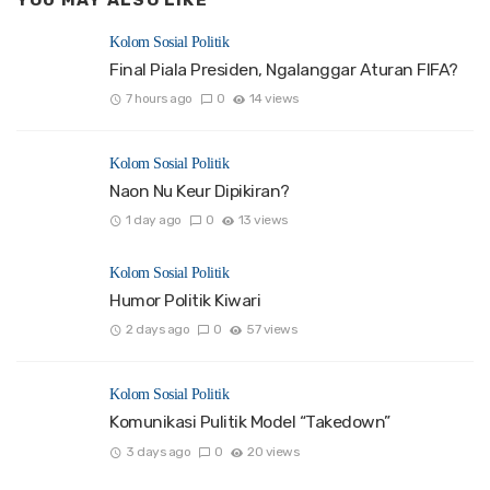
YOU MAY ALSO LIKE
Kolom Sosial Politik
Final Piala Presiden, Ngalanggar Aturan FIFA?
7 hours ago
0
14 views
Kolom Sosial Politik
Naon Nu Keur Dipikiran?
1 day ago
0
13 views
Kolom Sosial Politik
Humor Politik Kiwari
2 days ago
0
57 views
Kolom Sosial Politik
Komunikasi Pulitik Model “Takedown”
3 days ago
0
20 views