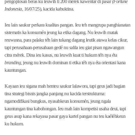
pengoplosan beras ku leuwih ti 200 mérek kawentar di pasar
(Fortune
Indonesia
, 16/07/25), kacida kabuktina.
Ieu lain saukur perkara kualitas pangan. Ieu teh mangrupa panghianatan
sistematis ka konsumén jeung ka etika dagang. Nu leuwih matak
reuwasna, para palaku téh lain tukang dagang leutik atawa kelas cikur,
tapi perusahaan-perusahaan gedé nu salila ieu giat pisan ngawangun
citra mérek. Dina ieu kasus, nu leuwih kuat ti hukum téh nya éta
branding,
jeung nu leuwih dominan ti etika téh nya éta orientasi kana
kauntungan.
Kayaan ieu sigana mah henteu saukur lalawora, tapi geus jadi bagian
tina strategi bisnis jangka panjang nu kacida terstrukturna:
ngamodifikasi bungkus, nyasabkeun konsumén, jeung ngala
kauntungan tina kabohongan. Ieu mah lain kompetisi usaha deui, tapi
geus asup kana rekayasa pasar gaya kartel pangan nu teu kaéléhkeun
ku hukum.