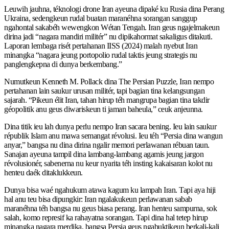
Leuwih jauhna, téknologi drone Iran ayeuna dipaké ku Rusia dina Perang
Ukraina, sedengkeun rudal buatan maranéhna sorangan sanggup
ngahontal sakabéh wewengkon Wétan Tengah. Iran geus ngajelmakeun
dirina jadi “nagara mandiri militér” nu dipikahormat sakaligus ditakuti.
Laporan lembaga risét pertahanan IISS (2024) malah nyebut Iran
minangka “nagara jeung portopolio rudal taktis jeung strategis nu
panglengkepna di dunya berkembang.”
Numutkeun Kenneth M. Pollack dina The Persian Puzzle, Iran nempo
pertahanan lain saukur urusan militér, tapi bagian tina kelangsungan
sajarah. “Pikeun élit Iran, tahan hirup téh mangrupa bagian tina takdir
géopolitik anu geus diwariskeun ti jaman baheula,” ceuk anjeunna.
Dina titik ieu lah dunya perlu nempo Iran sacara bening. Ieu lain saukur
républik Islam anu mawa semangat révolusi. Ieu téh “Persia dina wangun
anyar,” bangsa nu dina dirina ngalir memori perlawanan rébuan taun.
Sanajan ayeuna tampil dina lambang-lambang agamis jeung jargon
révolusionér, sabenerna nu keur nyarita téh insting kakaisaran kolot nu
henteu daék ditaklukkeun.
Dunya bisa waé ngahukum atawa kagum ku lampah Iran. Tapi aya hiji
hal anu teu bisa dipungkir: Iran ngalakukeun perlawanan sabab
maranéhna téh bangsa nu geus biasa perang. Iran henteu sampurna, sok
salah, komo represif ka rahayatna sorangan. Tapi dina hal tetep hirup
minangka nagara merdika, bangsa Persia geus ngabuktikeun berkali-kali