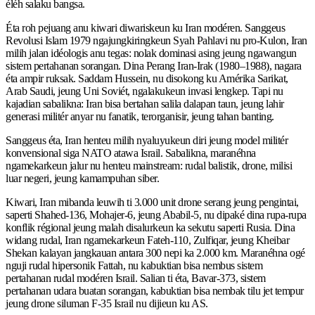
éléh salaku bangsa.
Éta roh pejuang anu kiwari diwariskeun ku Iran modéren. Sanggeus
Revolusi Islam 1979 ngajungkiringkeun Syah Pahlavi nu pro-Kulon, Iran
milih jalan idéologis anu tegas: nolak dominasi asing jeung ngawangun
sistem pertahanan sorangan. Dina Perang Iran-Irak (1980–1988), nagara
éta ampir ruksak. Saddam Hussein, nu disokong ku Amérika Sarikat,
Arab Saudi, jeung Uni Soviét, ngalakukeun invasi lengkep. Tapi nu
kajadian sabalikna: Iran bisa bertahan salila dalapan taun, jeung lahir
generasi militér anyar nu fanatik, terorganisir, jeung tahan banting.
Sanggeus éta, Iran henteu milih nyaluyukeun diri jeung model militér
konvensional siga NATO atawa Israil. Sabalikna, maranéhna
ngamekarkeun jalur nu henteu mainstream: rudal balistik, drone, milisi
luar negeri, jeung kamampuhan siber.
Kiwari, Iran mibanda leuwih ti 3.000 unit drone serang jeung pengintai,
saperti Shahed-136, Mohajer-6, jeung Ababil-5, nu dipaké dina rupa-rupa
konflik régional jeung malah disalurkeun ka sekutu saperti Rusia. Dina
widang rudal, Iran ngamekarkeun Fateh-110, Zulfiqar, jeung Kheibar
Shekan kalayan jangkauan antara 300 nepi ka 2.000 km. Maranéhna ogé
nguji rudal hipersonik Fattah, nu kabuktian bisa nembus sistem
pertahanan rudal modéren Israil. Salian ti éta, Bavar-373, sistem
pertahanan udara buatan sorangan, kabuktian bisa nembak tilu jet tempur
jeung drone siluman F-35 Israil nu dijieun ku AS.