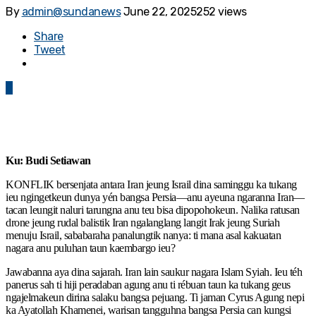
By
admin@sundanews
June 22, 2025
252 views
Share
Tweet
0
Ku: Budi Setiawan
KONFLIK bersenjata antara Iran jeung Israil dina saminggu ka tukang
ieu ngingetkeun dunya yén bangsa Persia—anu ayeuna ngaranna Iran—
tacan leungit naluri tarungna anu teu bisa dipopohokeun. Nalika ratusan
drone jeung rudal balistik Iran ngalanglang langit Irak jeung Suriah
menuju Israil, sababaraha panalungtik nanya: ti mana asal kakuatan
nagara anu puluhan taun kaembargo ieu?
Jawabanna aya dina sajarah. Iran lain saukur nagara Islam Syiah. Ieu téh
panerus sah ti hiji peradaban agung anu ti rébuan taun ka tukang geus
ngajelmakeun dirina salaku bangsa pejuang. Ti jaman Cyrus Agung nepi
ka Ayatollah Khamenei, warisan tangguhna bangsa Persia can kungsi