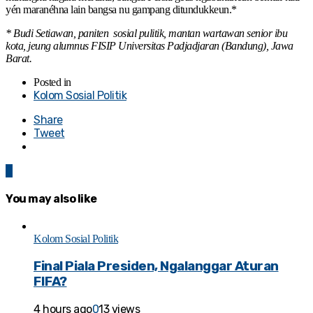
yén maranéhna lain bangsa nu gampang ditundukkeun.*
* Budi Setiawan, paniten sosial pulitik, mantan wartawan senior ibu
kota, jeung alumnus FISIP Universitas Padjadjaran (Bandung), Jawa
Barat.
Posted in
Kolom Sosial Politik
Share
Tweet
0
You may also like
Kolom Sosial Politik
Final Piala Presiden, Ngalanggar Aturan
FIFA?
4 hours ago
0
13 views