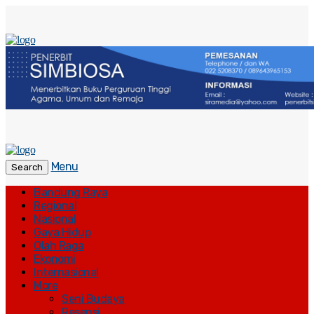
Menu
Search
Bandung Raya
Regional
Nasional
Gaya Hidup
Olah Raga
Ekonomi
Internasional
More
Seni Budaya
Resensi