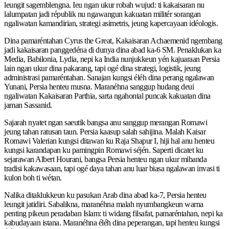
leungit sagemblengna. Ieu ngan ukur robah wujud: ti kakaisaran nu
lalumpatan jadi républik nu ngawangun kakuatan militér sorangan
ngaliwatan kamandirian, strategi asimetris, jeung kapercayaan idéologis.
Dina pamaréntahan Cyrus the Great, Kakaisaran Achaemenid ngembang
jadi kakaisaran panggedéna di dunya dina abad ka-6 SM. Penaklukan ka
Media, Babilonia, Lydia, nepi ka India nunjukkeun yén kajuaraan Persia
lain ngan ukur dina pakarang, tapi ogé dina strategi, logistik, jeung
administrasi pamaréntahan. Sanajan kungsi éléh dina perang ngalawan
Yunani, Persia henteu musna. Maranéhna sanggup hudang deui
ngaliwatan Kakaisaran Parthia, sarta ngahontal puncak kakuatan dina
jaman Sassanid.
Sajarah nyatet ngan saeutik bangsa anu sanggup merangan Romawi
jeung tahan ratusan taun. Persia kaasup salah sahijina. Malah Kaisar
Romawi Valerian kungsi ditawan ku Raja Shapur I, hiji hal anu henteu
kungsi karandapan ku pamingpin Romawi séjén. Saperti dicatet ku
sejarawan Albert Hourani, bangsa Persia henteu ngan ukur mibanda
tradisi kakawasaan, tapi ogé daya tahan anu luar biasa ngalawan invasi ti
kulon boh ti wétan.
Nalika ditaklukkeun ku pasukan Arab dina abad ka-7, Persia henteu
leungit jatidiri. Sabalikna, maranéhna malah nyumbangkeun warna
penting pikeun peradaban Islam: ti widang filsafat, pamaréntahan, nepi ka
kabudayaan istana. Maranéhna éléh dina peperangan, tapi henteu kungsi