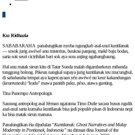
0
Ku: Ridhazia
SABABARAHA panalungtikan nyoba ngungkab asal-usul kuntilanak
— sosok jurig awéwé anu misterius, buukna panjang, maké baju bodas,
sarta sok seuri cicirihilan bari sok aya sora anjing ngabangbaung.
Hal anu matak sieun kitu di Tatar Sunda malah digambarkeun mibanda
tonggong bolong. Pikeun nangkal supaya jurig kuntilanak teu mucunghul,
di sababaraha tempat aya kapercayaan yén awéwé nu keur kakandungan
(keureuneuh) “kudu” mawa panitih paku, péso, atawa gunting.
Tina Panempo Antropologis
Saurang antropolog asal Jérman ngaranna Timo Duile sacara husus ngulik
asal-usul sarta kumaha kuntilanak bisa jadi populér pisan di Indonesia nepi
ka bisa matak sieun manusa.
Panalungtikan éta dijudulan “
Kuntilanak: Ghost Narratives and Malay
Modernity in Pontianak, Indonesia”
nu dimuat dina Journal of the