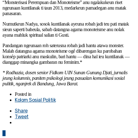
“Monsterisasi Perempuan dan Monoteisme” anu ngalakukeun riset
ngeunaan kuntilanak ti taun 2013, medarkeun pamadegan anu matak
panasaran.
Numutkeun Nadya, sosok kuntilanak ayeuna robah jadi teu pati matak
sieun saperti baheula, sabab datangna agama monoteisme anu nolak
ayana mahluk spiritual salian ti Gusti.
Pandangan ngeunaan roh saterusna robah jadi hantu atawa monster.
Malah datangna agama monoteisme ogé dibarengan ku parobahan
konsép patriarki anu maskulin, bari hantu — dina hal ieu kuntilanak —
dianggap minangka gambaran nu feminim.*
* Rodhazia, dosen senior Fidkom UIN Sunan Gunung Djati, jurnalis
jeung kolumnis, paniten psikologi jeung pasualan komunikasi sosial
pulitik, nganjrek di Bandung, Jawa Barat.
Posted in
Kolom Sosial Politik
Share
Tweet
0