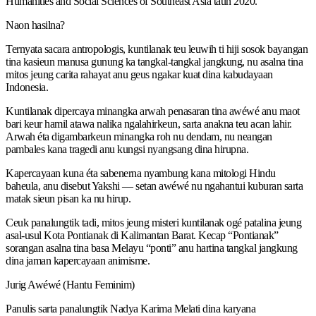
Humanities and Social Sciences of Southeast Asia taun 2020.
Naon hasilna?
Ternyata sacara antropologis, kuntilanak teu leuwih ti hiji sosok bayangan
tina kasieun manusa gunung ka tangkal-tangkal jangkung, nu asalna tina
mitos jeung carita rahayat anu geus ngakar kuat dina kabudayaan
Indonesia.
Kuntilanak dipercaya minangka arwah penasaran tina awéwé anu maot
bari keur hamil atawa nalika ngalahirkeun, sarta anakna teu acan lahir.
Arwah éta digambarkeun minangka roh nu dendam, nu neangan
pambales kana tragedi anu kungsi nyangsang dina hirupna.
Kapercayaan kuna éta sabenerna nyambung kana mitologi Hindu
baheula, anu disebut Yakshi — setan awéwé nu ngahantui kuburan sarta
matak sieun pisan ka nu hirup.
Ceuk panalungtik tadi, mitos jeung misteri kuntilanak ogé patalina jeung
asal-usul Kota Pontianak di Kalimantan Barat. Kecap “Pontianak”
sorangan asalna tina basa Melayu “ponti” anu hartina tangkal jangkung
dina jaman kapercayaan animisme.
Jurig Awéwé (Hantu Feminim)
Panulis sarta panalungtik Nadya Karima Melati dina karyana