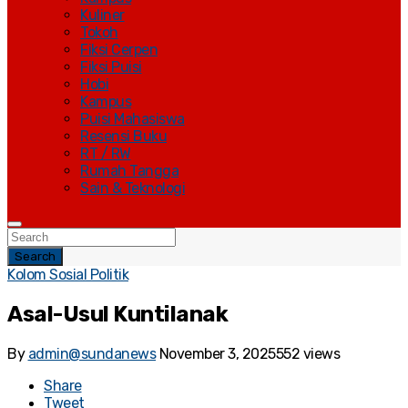
Kuliner
Tokoh
Fiksi Cerpen
Fiksi Puisi
Hobi
Kampus
Puisi Mahasiswa
Resensi Buku
RT / RW
Rumah Tangga
Sain & Teknologi
Search
Kolom Sosial Politik
Asal-Usul Kuntilanak
By
admin@sundanews
November 3, 2025
552 views
Share
Tweet