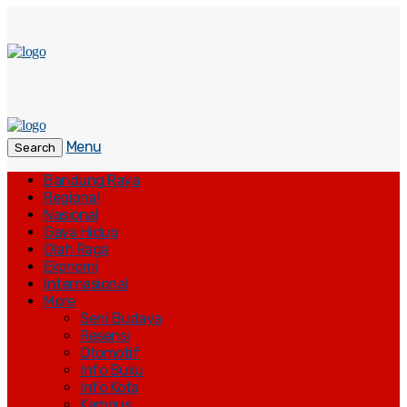
Menu
Search
Bandung Raya
Regional
Nasional
Gaya Hidup
Olah Raga
Ekonomi
Internasional
More
Seni Budaya
Resensi
Otomotif
Info Buku
Info Kota
Kampus