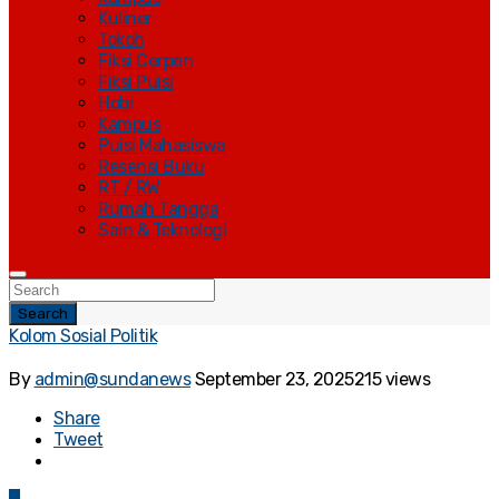
Kuliner
Tokoh
Fiksi Cerpen
Fiksi Puisi
Hobi
Kampus
Puisi Mahasiswa
Resensi Buku
RT / RW
Rumah Tangga
Sain & Teknologi
Search
Kolom Sosial Politik
By
admin@sundanews
September 23, 2025
215 views
Share
Tweet