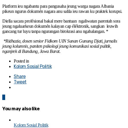
Platform ieu ngabantu para pangusaha jeung warga nagara Albania
pikeun ngurus dokumén nagara anu salila ieu rawan ku praktek korupsi.
Diella sacara profésional bakal mere bantuan ngaliwatan parentah sora
jeung ngaluarkeun dokumén kalayan cap éléktronik, sangkan leuwih
gancang tur luyu tanpa ngurangan birokrasi anu ngahalangan. *
*Ridhazia, dosen senior Fidkom UIN Sunan Gunung Djati, jurnalis
jeung kolumnis, paniten psikologi jeung komunikasi sosial pulitik,
nganjrek di Bandung, Jawa Barat.
Posted in
Kolom Sosial Politik
Share
Tweet
0
You may also like
Kolom Sosial Politik