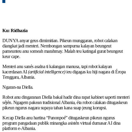
0
Ku: Ridhazia
DUNYA anyar geus dimimitian. Pikeun munggaran, robot calakan
diangkat jadi menteri. Nembongan sampurna kalayan beungeut
pameunteu anu someah marahmay. Malah teu katingal gurat beungeut
keur cape.
Menteri anu sanés asalna ti kalangan manusa, tapi robot kalayan
kacerdasan AI
(artificial intelligence)
ieu digagas ku hiji nagara di Éropa
Tenggara, Albania.
Ngaran-na Diella.
Robot anu dingaranan Diella bakal hadir dina rapat kabinet saperti menteri
séjén. Ngagem pakean tradisional Albania, éta robot calakan ditugaskeun
pikeun ngurus nagara supaya tahan kana suap jeung korupsi.
Kecap Diella anu hartina “Panonpoé” ditugaskeun pikeun ngurus
program pangadaan publik minangka asistén virtual dumasar AI dina
platform e-Albania.