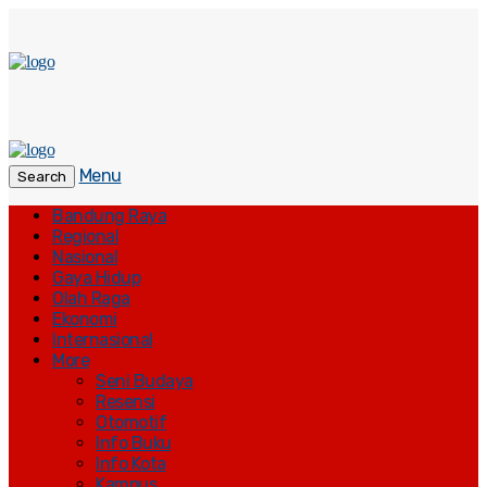
Menu
Search
Bandung Raya
Regional
Nasional
Gaya Hidup
Olah Raga
Ekonomi
Internasional
More
Seni Budaya
Resensi
Otomotif
Info Buku
Info Kota
Kampus