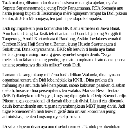
Tasikmalaya, dibaturan ku dua mahasiswa minangka ajudan, nyaéta
Suprata Surjanataatmadja jeung Fredy Pangemanan. RTA Soenarja anu
harita jeneng bupati di Tasikmalaya méré nginjeum tempat ka Didi pikeun
kantor, di Jalan Manonjaya, teu jauh ti pendopo kabupatén.
Didi ngumpulkeun para komandan BKR anu sumebar di Jawa Barat.
Anu harita datang ka Tasik téh di antarana Daan Jahja jeung Singgih ti
Tangerang, Arudji Kartawinata ti Bandung, Asikin Joedakoesoemah ti
Cirebon,Kiyai Haji Sam’un ti Banten, jeung Husein Sastranegara ti
Sukabumi. Dina kanyataanana, BKR téh leuwih ti heula aya batan
tentara, jeung masing-masing geus nyarekel senjata deuih. “Saya
meletakkan faham tentang pentingnya satu pimpinan di satu daerah, serta
tentang pentingnya disiplin militer,” ceuk Didi.
Lantaran kasang tukang militérna hasil didikan Walanda, dina nyusun
organisasi tentara téh Didi loba néplak ka KNIL. Dina prakna téh
mémang aya anu rada hésé nerapkeun, sabab kakuatan pasukan di saban
daérah, hususna dina persenjataan, teu walatra. Markas Besar Tentara
(MBT) diadegkeun di Yogya, langsung dipingpin ku Oerip Soemohardjo.
Pikeun tugas operasional, di daérah dibentuk divisi. Lian ti éta, dibentuk
deuih komandemén anu tugasna nyambungkeun MBT jeung divisi. Jadi
tugas komendemén mah leuwih gedé dina urusan koordinasi jeung
administrasi, henteu langsung nyekel pasukan.
Di sahandapeun divisi aya anu disebut resimén. “Untuk pembentukan