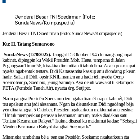
0
Jenderal Besar TNI Soedirman (Foto:
SundaNews/Kompaspedia)
Jenderal Besar TNI Soedirman (Foto: SundaNews/Kompaspedia)
Ku: H. Tatang Sumarsono
SundaNews (12/8/2025).
Tanggal 15 Oktober 1945 lumangsung rapat
kabinét, dipingpin ku Wakil Presidén Moh. Hatta, tempatna di Jalan
PegangsaanTimur 56, kira-kira dimimitian ti tabuh lima. Acara poko rapat
nyaéta ngabentuk tentara. Didi Kartasasmita kaasup anu diondang pikeun
hadir. Salian ti Didi, opsir KNIL manten anu hadir téh nyaéta Oerip
Soemohardjo, Soedibio, jeung Samidjo. Aya deuih wawakil ti kelompok
PETA (Pembela Tanah Air), nyaéta drg. Sutjipto.
Naon pangna Presidén Soerkarno teu ngahadiran éta rapat kabinét, Didi
teu apaleun anu jadi alesanana. Ngan ka dieunakeun Didi ngadéngé béja
yén dina tanggal 5 Oktober, Presidén ngaluarkeun maklumat anu eusina:
“Untuk memperkuat perasaan keamanan umum, maka diadakan satu
Tentara Keamanan Rakyat.” Isukna disusul ku maklumat kadua: “Sebagai
Menteri Keamanan Rakyat diangkat Soeprijadi.”
Minangka tambahna béja, pangna Presidén Soekarno ngaluarkeun éta