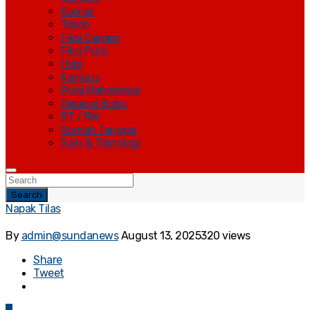
Kuliner
Tokoh
Fiksi Cerpen
Fiksi Puisi
Hobi
Kampus
Puisi Mahasiswa
Resensi Buku
RT / RW
Rumah Tangga
Sain & Teknologi
Search
Napak Tilas
By
admin@sundanews
August 13, 2025
320 views
Share
Tweet