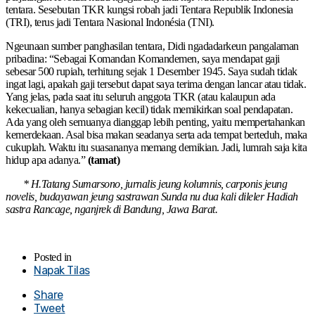
tentara. Sesebutan TKR kungsi robah jadi Tentara Republik Indonesia
(TRI), terus jadi Tentara Nasional Indonésia (TNI).
Ngeunaan sumber panghasilan tentara, Didi ngadadarkeun pangalaman
pribadina: “Sebagai Komandan Komandemen, saya mendapat gaji
sebesar 500 rupiah, terhitung sejak 1 Desember 1945. Saya sudah tidak
ingat lagi, apakah gaji tersebut dapat saya terima dengan lancar atau tidak.
Yang jelas, pada saat itu seluruh anggota TKR (atau kalaupun ada
kekecualian, hanya sebagian kecil) tidak memikirkan soal pendapatan.
Ada yang oleh semuanya dianggap lebih penting, yaitu mempertahankan
kemerdekaan. Asal bisa makan seadanya serta ada tempat berteduh, maka
cukuplah. Waktu itu suasananya memang demikian. Jadi, lumrah saja kita
hidup apa adanya.”
(tamat)
* H.Tatang Sumarsono, jurnalis jeung kolumnis, carponis jeung
novelis, budayawan jeung sastrawan Sunda nu dua kali dileler Hadiah
sastra Rancage, nganjrek di Bandung, Jawa Barat.
Posted in
Napak Tilas
Share
Tweet