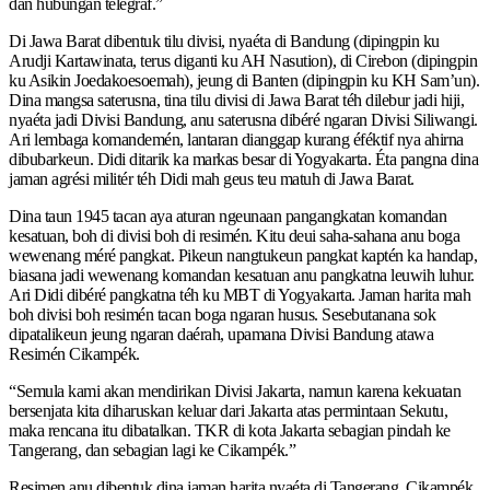
dan hubungan telegraf.”
Di Jawa Barat dibentuk tilu divisi, nyaéta di Bandung (dipingpin ku
Arudji Kartawinata, terus diganti ku AH Nasution), di Cirebon (dipingpin
ku Asikin Joedakoesoemah), jeung di Banten (dipingpin ku KH Sam’un).
Dina mangsa saterusna, tina tilu divisi di Jawa Barat téh dilebur jadi hiji,
nyaéta jadi Divisi Bandung, anu saterusna dibéré ngaran Divisi Siliwangi.
Ari lembaga komandemén, lantaran dianggap kurang éféktif nya ahirna
dibubarkeun. Didi ditarik ka markas besar di Yogyakarta. Éta pangna dina
jaman agrési militér téh Didi mah geus teu matuh di Jawa Barat.
Dina taun 1945 tacan aya aturan ngeunaan pangangkatan komandan
kesatuan, boh di divisi boh di resimén. Kitu deui saha-sahana anu boga
wewenang méré pangkat. Pikeun nangtukeun pangkat kaptén ka handap,
biasana jadi wewenang komandan kesatuan anu pangkatna leuwih luhur.
Ari Didi dibéré pangkatna téh ku MBT di Yogyakarta. Jaman harita mah
boh divisi boh resimén tacan boga ngaran husus. Sesebutanana sok
dipatalikeun jeung ngaran daérah, upamana Divisi Bandung atawa
Resimén Cikampék.
“Semula kami akan mendirikan Divisi Jakarta, namun karena kekuatan
bersenjata kita diharuskan keluar dari Jakarta atas permintaan Sekutu,
maka rencana itu dibatalkan. TKR di kota Jakarta sebagian pindah ke
Tangerang, dan sebagian lagi ke Cikampék.”
Resimen anu dibentuk dina jaman harita nyaéta di Tangerang, Cikampék,