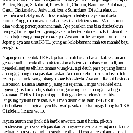
Banten, Bogor, Sukabumi, Purwakarta, Cirebon, Bandung, Padalarang,
Garut, Tasikmalaya, Jatiwangi, jeung Sumedang. Di sahandapeun
resimén aya batalyon. Ari di sahandapeun batalyon aya anu disebut
kompi. Anggota anu aya di saban kesatuan téh teu sarua. Mana komo
dina widang persenjataanana mah. Aya pasukan anu bisa disebutkeun
rempeg tur baroga bedil, jeung aya anu henteu kitu deuih. Kitu deui dina
lebah baju seragamna gé rupa-rupa. Aya anu maké seragam urut tentara
Jepang, aya anu urut KNIL, jeung ari kalolobanana mah teu maraké baju
seragam.
Najan geus dibentuk TKR, tapi harita mah badan-badan kalaskaran anu
geus leuwih ti heula dibentuk teu otomatis terus dibubarkeun. Jadi, anu
nyarekel senjata téh lain tentara wungkul, tapi deuih para pajuang lianna
anu ngagabung dina pasukan laskar. Ari anu disebut pasukan laskar téh
réa rupana, tur kasang tukangna ogé béda-béda. Aya anu disebut Pesindo,
Hisbulloh, Barisan Banteng, jeung nu séjénna. Tangtu waé hésé dina
nyieun garis komando, sabab masing-masing pasukan ngarasa boga
kakuatan. Didi salaku pamingpin di tingkat komandemén teu bisa
langsung nyieun tindakan. Keur mah deuih dina taun 1945 ukur
disebutkeun katangtuan yén bisa waé pasukan laskar ngagabung ka TKR.
Cindekna, henteu wajib.
Ayana aturan anu jinek téh karék sawatara taun ti harita, pikeun
nandeskeun yén sakabéh pasukan anu nyarekel senjata jeung ancrub dina
perjuangan revolusi kudu ngagabung dina hiji wadah resmi anu disebut