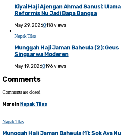
Kiyai Haji Ajengan Ahmad Sanusi: Ulama
Reformis Nu Jadi Bapa Bangsa
May 29, 2026
0
118 views
Napak Tilas
Munggah Haji Jaman Baheula (2): Geus
Singsarwa Moderen
May 19, 2026
0
196 views
Comments
Comments are closed.
More in
Napak Tilas
Napak Tilas
Munggah Haji Jaman Baheula (1): Sok Aya Nu