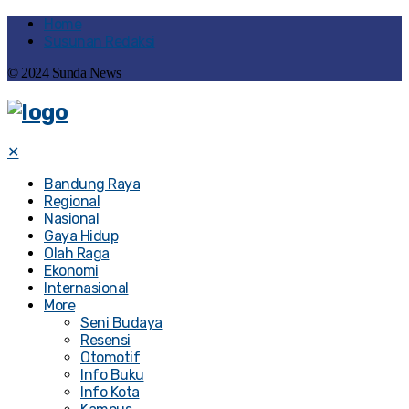
Home
Susunan Redaksi
© 2024 Sunda News
✕
Bandung Raya
Regional
Nasional
Gaya Hidup
Olah Raga
Ekonomi
Internasional
More
Seni Budaya
Resensi
Otomotif
Info Buku
Info Kota