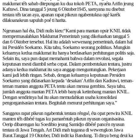
maklumat téh sabab ditepungan ku dua tokoh PETA, nyaéta Arifin jeung
Kafrawi. Dina tanggal 5 jeung 6 Oktober1945, saenyana nu disebut
tentara téh tacan aya, apanan rapat pikeun ngabentukna ogé karék
dilaksanakeun sapuluh poé ti harita.
Ngeunaan hal éta, Didi nulis kieu:“Kami para mantan opsir KNIL tidak
mempermasalahkan Maklumat Pemerintah yang dikeluarkan tanggal 5
dan 6 Oktober tersebut. Hal itu adalah wewenang pemerintah, dalam hal
ini Presidén Soekarno. Kita tahu, Soekarno seorang politikus. Mungkin
keluarnya kedua maklumat itu hanya berdasarkan perhitungan politis saja.
Selain itu, saya pun dapat memahami bahwa dalam revolusi, segala
keputusan mesti diambil serba cepat. Dalam pembentukan tentara, justru
adanya kedua maklumat itu saya anggap menguntungkan. Pekerjaan
kami jadi lebih ringan. Sebab, dengan keluarnya keputusan Presiden
Soekarno yang didasarkan kepada ‘desakan’ Arifin dan Kadrawi, teman-
teman mantan anggota PETA tentu akan merasa gembira. Saya tahu,
jumlah anggota mantan PETA lebib banyak ketimbang mantan KNIL.
Dengan sendirinya hal itu akan memudahkan usaha konsolidasi
pengorganisasian tentara. Begitulah menurut perhitungan saya.”
Sanggeus rapat pikeun ngabentuk tentara réngsé, éta opat perwira KNIL
manten téh dibéré tugas ku pamaréntah pikeun nyusun organisasina.
Oerip dibarengan ku Soedibio jeung Samidjo dibéré pancén nyusun
tentara di Jawa Tengah. Ari Didi mah tugasna di wewengkon Jawa
Barat.Tanggal 19 Oktober, Didi indit ka Bandung. Ti dinya beng deui ka