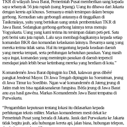
TKR di wilayah Jawa Barat, Pemerintah Pusat memberikan uang kepada
saya sebanyak 56 juta rupiah (uang Jepang). Uang itu dibawa dari Jakarta
dengan kereta api khusus. Semuanya entah tersimpan dalam berapa
gerbong. Kemudian satu gerbongdi antaranya di tinggalkan di
Tasikmalaya, yaitu yang berisikan uang untuk pembentukan TKR di
Jawa Barat. Sedangkan gerbong-gerbong lainnya terus menuju
Yogyakarta. Uang yang kami terima itu tersimpan dalam peti-peti. Satu
peti berisi satu juta rupiah. Lalu saya membagi-bagikannya kepada setiap
komandan BKR dan komandan kelaskaran lainnya. Besarnya uang yang
mereka terima tidak sama. Hal itu tergantung kepada keadaan daerah
yang mereka tempati, serta perhitungan kebutuhan pasukan. Yang masih
saya ingat, komandan yang memimpin pasukan di daerah terpencil
mendapat jatah lebih besar ketimbang mereka yang berdiam di kota.”
Komandemén Jawa Barat dipingpin ku Didi, kalawan geus dibéré
pangkat Jenderal Mayor. Di Jawa Tengah dipingpin ku Soeratman, jeung
di Jawa Timur ku Soedibio. Ngan waé komandemén di Jateng jeung di
Jatim mah teu bisa ngalaksanakeun fungsina. Béda jeung di Jawa Barat
anu aya hasil gawéna. Markas Komandemén Jawa Barat tempatna di
Purwakarta.
“Pengambilan keputusan tentang lokasi itu didasarkan kepada
perhitungan teknis militer. Markas komandemen mesti dekat ke
Pemerintah Pusat yang berada di Jakarta. Jarak dari Purwakarta ke Jakarta
tidak begitu jauh, ada hubungan kereta api, jalan biasa, hubungan telepon,