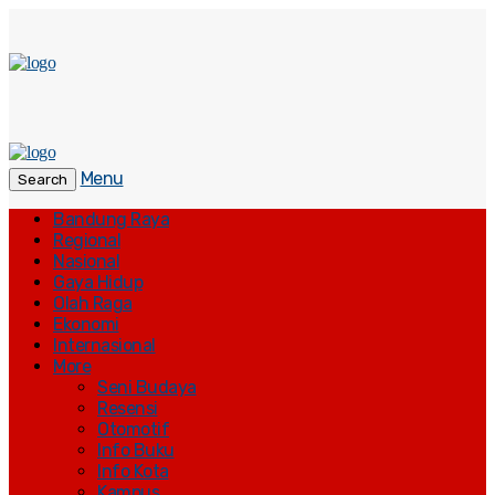
Menu
Search
Bandung Raya
Regional
Nasional
Gaya Hidup
Olah Raga
Ekonomi
Internasional
More
Seni Budaya
Resensi
Otomotif
Info Buku
Info Kota
Kampus