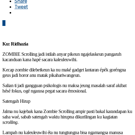
Share
Tweet
0
Ku: Ridhazia
ZOMBIE Scrolling jadi istilah anyar pikeun ngajelaskeun pangaruh
kacanduan kana hapé sacara kaleuleuwihi.
Kecap zombie dilebetkeun ka nu maké gadget lantaran épék goréngna
geus jadi horor anu matak pikahariwangeun.
Salian ti jadi gangguan psikologis nu maksa jeung masalah saraf akibat
hésé fokus, ogé ngarasa pegat sacara émosional.
Satengah Hirup
Jalma nu kajebak kana Zombie Scrolling ampir pasti bakal karandapan ku
saha waé, sabab satengah waktu hirupna dikurilingan ku kagiatan
scrolling.
Lampah nu kaleuleuwihi éta nu tungtungna bisa ngamangsa manusa