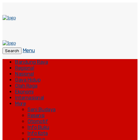
Menu
Search
Bandung Raya
Regional
Nasional
Gaya Hidup
Olah Raga
Ekonomi
Internasional
More
Seni Budaya
Resensi
Otomotif
Info Buku
Info Kota
Kampus