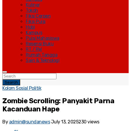
Kuliner
Tokoh
Fiksi Cerpen
Fiksi Puisi
Hobi
Kampus
Puisi Mahasiswa
Resensi Buku
RT / RW
Rumah Tangga
Sain & Teknologi
Search
Kolom Sosial Politik
Zombie Scrolling: Panyakit Parna
Kacanduan Hape
By
admin@sundanews
July 13, 2025
230 views