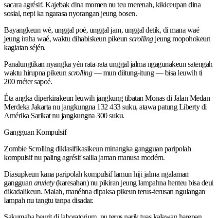
sacara agrésif. Kajebak dina momen nu teu merenah, kikiceupan dina
sosial, nepi ka ngarasa nyorangan jeung bosen.
Bayangkeun wé, unggal poé, unggal jam, unggal detik, di mana waé
jeung iraha waé, waktu dihabiskeun pikeun
scrolling
jeung mopohokeun
kagiatan séjén.
Panalungtikan nyangka yén rata-rata unggal jalma ngagunakeun satengah
waktu hirupna pikeun
scrolling
— mun diitung-itung — bisa leuwih ti
200 méter sapoé.
Éta angka diperkirakeun leuwih jangkung tibatan Monas di Jalan Medan
Merdeka Jakarta nu jangkungna 132 433 suku, atawa patung Liberty di
Amérika Sarikat nu jangkungna 300 suku.
Gangguan Kompulsif
Zombie Scrolling diklasifikasikeun minangka gangguan paripolah
kompulsif nu paling agrésif salila jaman manusa modérn.
Diasupkeun kana paripolah kompulsif lamun hiji jalma ngalaman
gangguan
anxiety
(karesahan) nu pikiran jeung lampahna henteu bisa deui
dikadalikeun. Malah, manéhna dipaksa pikeun terus-terusan ngulangan
lampah nu tangtu tanpa disadar.
Sakumaha beurit di laboratorium, nu terus narik tuas kalawan harepan