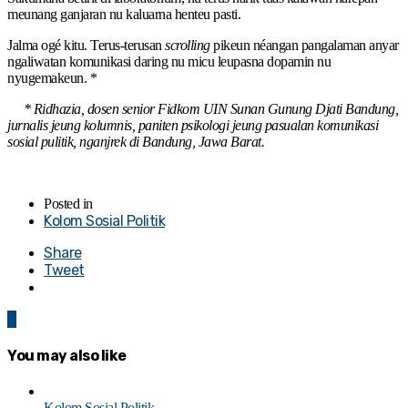
meunang ganjaran nu kaluarna henteu pasti.
Jalma ogé kitu. Terus-terusan
scrolling
pikeun néangan pangalaman anyar
ngaliwatan komunikasi daring nu micu leupasna dopamin nu
nyugemakeun. *
* Ridhazia, dosen senior Fidkom UIN Sunan Gunung Djati Bandung,
jurnalis jeung kolumnis, paniten psikologi jeung pasualan komunikasi
sosial pulitik, nganjrek di Bandung, Jawa Barat.
Posted in
Kolom Sosial Politik
Share
Tweet
0
You may also like
Kolom Sosial Politik