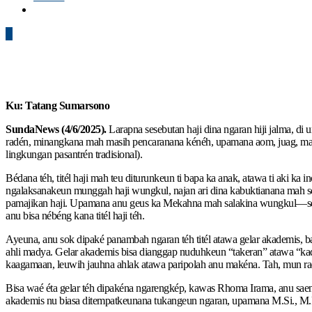
0
K
u: Tatang Sumarsono
SundaNews (4/6/2025).
Larapna sesebutan haji dina ngaran hiji jalma, di
radén, minangkana mah masih pencaranana kénéh, upamana aom, juag, mas, 
lingkungan pasantrén tradisional).
Bédana téh, titél haji mah teu diturunkeun ti bapa ka anak, atawa ti aki ka i
ngalaksanakeun munggah haji wungkul, najan ari dina kabuktianana mah so
pamajikan haji. Upamana anu geus ka Mekahna mah salakina wungkul—seseb
anu bisa nébéng kana titél haji téh.
Ayeuna, anu sok dipaké panambah ngaran téh titél atawa gelar akademis, ba
ahli madya. Gelar akademis bisa dianggap nuduhkeun “takeran” atawa “kada
kaagamaan, leuwih jauhna ahlak atawa paripolah anu makéna. Tah, mun rad
Bisa waé éta gelar téh dipakéna ngarengkép, kawas Rhoma Irama, anu saen
akademis nu biasa ditempatkeunana tukangeun ngaran, upamana M.Si., M.P