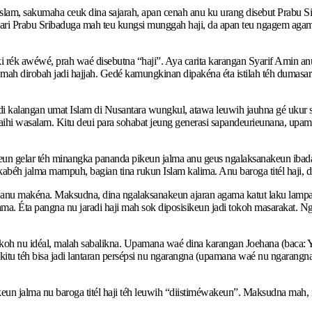
Islam, sakumaha ceuk dina sajarah, apan cenah anu ku urang disebut Prabu Si
i Prabu Sribaduga mah teu kungsi munggah haji, da apan teu ngagem agama 
aki rék awéwé, prah waé disebutna “haji”. Aya carita karangan Syarif Amin a
mah dirobah jadi hajjah. Gedé kamungkinan dipakéna éta istilah téh dumasar
di kalangan umat Islam di Nusantara wungkul, atawa leuwih jauhna gé ukur
ihi wasalam. Kitu deui para sohabat jeung generasi sapandeurieunana, upam
eun gelar téh minangka pananda pikeun jalma anu geus ngalaksanakeun iba
kabéh jalma mampuh, bagian tina rukun Islam kalima. Anu baroga titél haji,
s anu makéna. Maksudna, dina ngalaksanakeun ajaran agama katut laku lampah
. Éta pangna nu jaradi haji mah sok diposisikeun jadi tokoh masarakat. Nga
okoh nu idéal, malah sabalikna. Upamana waé dina karangan Joehana (baca: Y
kitu téh bisa jadi lantaran persépsi nu ngarangna (upamana waé nu ngarangn
eun jalma nu baroga titél haji téh leuwih “diistiméwakeun”. Maksudna mah, n