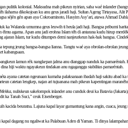
an pulitik kolonial. Maksudna mah pikeun nyirian, saha waé inlander (ban
laharna dikokojoan ku anu geus jaradi haji. Sultan Ageng Tirtayasa, Alit P
 bangsa séjén gén apan aya Cokroaminoto, Hasyim Asy’ari, atawa Ahmad Dahl
uk ka Walanda umumna geus leuwih ti heula jadi haji. Bangsa pribumi harita
n élmu agama. Apan anu jadi erohna Islam téh di antarana kudu hirup merd
ung ajaran Islam, tur kudu ditumpes demi nanjeurkeun hak-hak bangsa. Cind
 bisa tepung jeung bangsa-bangsa lianna. Tangtu waé aya obrolan-obrolan je
et kabangsaan.
pangkeun lamun rék nangkepan jalma anu dianggap nanduk ka pamaréntah. Ki
i dina hiji waktu ngayakeun tindakan anu ngaganggu stabilitas pamaréntah.
nyaéta ayana catetan ngeunaan kumaha palaksanaan ibadah haji sakitu abad ka 
ieun catetan lengkep, najan ari tujuanana mah pikeun kapentingan maranéh
 Mekka
, nuliskeun sakelompok inlander anu cunduk deui ka Batavia (Jakarta)
it ka Tanah Suci,” ceuk Eisenberger.
ih kacida beuratna. Lajuna kapal layar gumantung kana angin, cuaca, jeung 
 kapal dagang nu ngaliwat ka Palabuan Aden di Yaman. Ti dinya lalampahan 