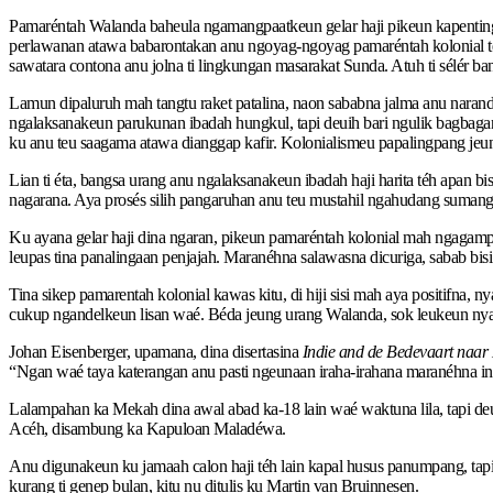
Pamaréntah Walanda baheula ngamangpaatkeun gelar haji pikeun kapenting
perlawanan atawa babarontakan anu ngoyag-ngoyag pamaréntah kolonial téh i
sawatara contona anu jolna ti lingkungan masarakat Sunda. Atuh ti sélér
Lamun dipaluruh mah tangtu raket patalina, naon sababna jalma anu narand
ngalaksanakeun parukunan ibadah hungkul, tapi deuih bari ngulik bagbaga
ku anu teu saagama atawa dianggap kafir. Kolonialismeu papalingpang je
Lian ti éta, bangsa urang anu ngalaksanakeun ibadah haji harita téh apan
nagarana. Aya prosés silih pangaruhan anu teu mustahil ngahudang sumang
Ku ayana gelar haji dina ngaran, pikeun pamaréntah kolonial mah ngagam
leupas tina panalingaan penjajah. Maranéhna salawasna dicuriga, sabab bis
Tina sikep pamarentah kolonial kawas kitu, di hiji sisi mah aya positifna, 
cukup ngandelkeun lisan waé. Béda jeung urang Walanda, sok leukeun nyar
Johan Eisenberger, upamana, dina disertasina
Indie and de Bedevaart naar
“Ngan waé taya katerangan anu pasti ngeunaan iraha-irahana maranéhna ind
Lalampahan ka Mekah dina awal abad ka-18 lain waé waktuna lila, tapi deu
Acéh, disambung ka Kapuloan Maladéwa.
Anu digunakeun ku jamaah calon haji téh lain kapal husus panumpang, tapi
kurang ti genep bulan, kitu nu ditulis ku Martin van Bruinnesen.