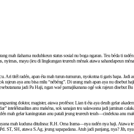
 urang mah ilaharna nuduhkeun status sosial nu boga ngaran. Teu béda ti rad
nyimas, mayu (ieu di lingkungan teureuh ménak atawa sahandapeun ménak, l
ncu. Ari titél radén, apan éta mah turun-tumurun, nyokotna ti garis bapa. Jadi
k rajeun aya anu bisa milu “nébéng”. Di urang mah apan aya nu disebut haj
utanana jadi Pa Haji, ngan waé pamajikanana ogé sok rajeun disebut Bu H
ngsaning doktor, magister, atawa profésor. Lian ti éta aya deuih gelar aka
r” inteléktualitas anu makéna, sok sanajan teu salawasna jadi jaminan cala
én mah gelar kaningratan anu patali jeung teureuh terah—cindekna anu maké
yana mah kuduna ditulisna: R.H. Oma Irama—nya radén nya haji. Atawa teu 
d. ST, SH, atawa S.Ag. jeung sapapadana. Atuh jadi panjang, nya? Jih, ny