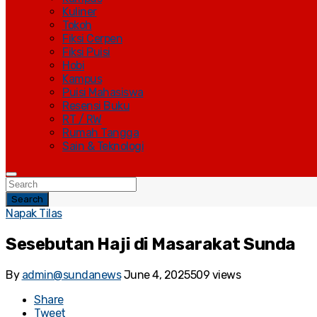
Kuliner
Tokoh
Fiksi Cerpen
Fiksi Puisi
Hobi
Kampus
Puisi Mahasiswa
Resensi Buku
RT / RW
Rumah Tangga
Sain & Teknologi
Search
Napak Tilas
Sesebutan Haji di Masarakat Sunda
By
admin@sundanews
June 4, 2025
509 views
Share
Tweet