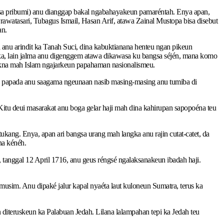
gsa pribumi) anu dianggap bakal ngabahayakeun pamaréntah. Enya apan,
rawatasari, Tubagus Ismail, Hasan Arif, atawa Zainal Mustopa bisa disebut
an.
 anu arindit ka Tanah Suci, dina kabuktianana henteu ngan pikeun
éka, lain jalma anu digenggem atawa dikawasa ku bangsa séjén, mana komo
ekna mah Islam ngajarkeun papahaman nasionalismeu.
ung papada anu saagama ngeunaan nasib masing-masing anu tumiba di
tu deui masarakat anu boga gelar haji mah dina kahirupan sapopoéna teu
tukang. Enya, apan ari bangsa urang mah langka anu rajin cutat-catet, da
na kénéh.
, tanggal 12 April 1716, anu geus réngsé ngalaksanakeun ibadah haji.
musim. Anu dipaké jalur kapal nyaéta laut kuloneun Sumatra, terus ka
diteruskeun ka Palabuan Jedah. Lilana lalampahan tepi ka Jedah teu