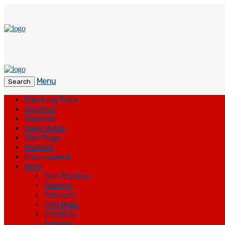
Menu
Search
Bandung Raya
Regional
Nasional
Gaya Hidup
Olah Raga
Ekonomi
Internasional
More
Seni Budaya
Resensi
Otomotif
Info Buku
Info Kota
Kampus