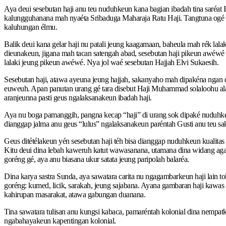
Aya deui sesebutan haji anu teu nuduhkeun kana bagian ibadah tina saréat 
kalungguhanana mah nyaéta Sribaduga Maharaja Ratu Haji. Tangtuna ogé ar
kaluhungan élmu.
Balik deui kana gelar haji nu patali jeung kaagamaan, baheula mah rék lal
dieunakeun, jigana mah tacan satengah abad, sesebutan haji pikeun awéwé 
lalaki jeung pikeun awéwé. Nya jol waé sesebutan Hajjah Elvi Sukaesih.
Sesebutan haji, atawa ayeuna jeung hajjah, sakanyaho mah dipakéna ngan 
euweuh. Apan panutan urang gé tara disebut Haji Muhammad solaloohu ala
aranjeunna pasti geus ngalaksanakeun ibadah haji.
Aya nu boga pamanggih, pangna kecap “haji” di urang sok dipaké nuduhk
dianggap jalma anu geus “lulus” ngalaksanakeun paréntah Gusti anu teu sa
Geus ditétélakeun yén sesebutan haji téh bisa dianggap nuduhkeun kualita
Kitu deui dina lebah kaweruh katut wawasanana, utamana dina widang agama
goréng gé, aya anu biasana ukur satata jeung paripolah balaréa.
Dina karya sastra Sunda, aya sawatara carita nu ngagambarkeun haji lain t
goréng: kumed, licik, sarakah, jeung sajabana. Ayana gambaran haji kawas 
kahirupan masarakat, atawa gabungan duanana.
Tina sawatara tulisan anu kungsi kabaca, pamaréntah kolonial dina nempatk
ngabahayakeun kapentingan kolonial.