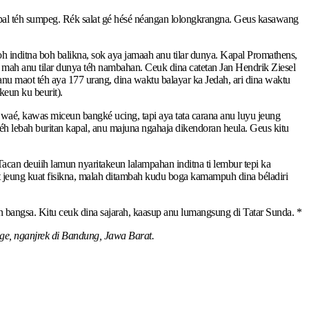
kapal téh sumpeg. Rék salat gé hésé néangan lolongkrangna. Geus kasawang
 inditna boh balikna, sok aya jamaah anu tilar dunya. Kapal Promathens,
 mah anu tilar dunya téh nambahan. Ceuk dina catetan Jan Hendrik Ziesel
 maot téh aya 177 urang, dina waktu balayar ka Jedah, ari dina waktu
keun ku beurit).
tu waé, kawas miceun bangké ucing, tapi aya tata carana anu luyu jeung
éh lebah buritan kapal, anu majuna ngahaja dikendoran heula. Geus kitu
can deuiih lamun nyaritakeun lalampahan inditna ti lembur tepi ka
t jeung kuat fisikna, malah ditambah kudu boga kamampuh dina béladiri
an bangsa. Kitu ceuk dina sajarah, kaasup anu lumangsung di Tatar Sunda. *
age, nganjrek di Bandung, Jawa Barat.