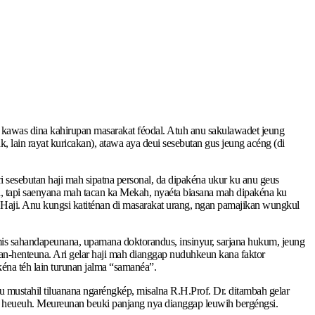
én kawas dina kahirupan masarakat féodal. Atuh anu sakulawadet jeung
ain rayat kuricakan), atawa aya deui sesebutan gus jeung acéng (di
 ari sesebutan haji mah sipatna personal, da dipakéna ukur ku anu geus
i, tapi saenyana mah tacan ka Mekah, nyaéta biasana mah dipakéna ku
aji. Anu kungsi katiténan di masarakat urang, ngan pamajikan wungkul
demis sahandapeunana, upamana doktorandus, insinyur, sarjana hukum, jeung
kan-henteuna. Ari gelar haji mah dianggap nuduhkeun kana faktor
na téh lain turunan jalma “samanéa”.
mustahil tiluanana ngaréngkép, misalna R.H.Prof. Dr. ditambah gelar
a heueuh. Meureunan beuki panjang nya dianggap leuwih bergéngsi.