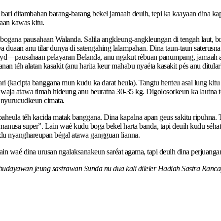
h bari ditambahan barang-barang bekel jamaah deuih, tepi ka kaayaan dina 
aan kawas kitu.
ogana pausahaan Walanda. Salila angkleung-angkleungan di tengah laut, boh
a duaan anu tilar dunya di satengahing lalampahan. Dina taun-taun saterusna
yd—pausahaan pelayaran Belanda, anu ngakut rébuan panumpang, jamaah anu
 téh alatan kasakit (anu harita keur mahabu nyaéta kasakit pés anu ditular
babari (kacipta banggana mun kudu ka darat heula). Tangtu henteu asal lung ki
 waja atawa timah hideung anu beuratna 30-35 kg. Digolosorkeun ka lautna t
l nyurucudkeun cimata.
aheula téh kacida matak banggana. Dina kapalna apan geus sakitu ripuhna. Ta
manusa super”. Lain waé kudu boga bekel harta banda, tapi deuih kudu séha
kudu nyanghareupan bégal atawa gangguan lianna.
 Lain waé dina urusan ngalaksanakeun saréat agama, tapi deuih dina perjuang
, budayawan jeung sastrawan Sunda nu dua kali dileler Hadiah Sastra Ranc