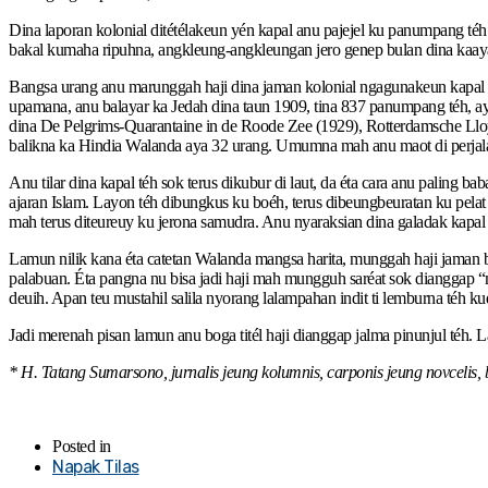
Dina laporan kolonial ditétélakeun yén kapal anu pajejel ku panumpang té
bakal kumaha ripuhna, angkleung-angkleungan jero genep bulan dina kaay
Bangsa urang anu marunggah haji dina jaman kolonial ngagunakeun kapal b
upamana, anu balayar ka Jedah dina taun 1909, tina 837 panumpang téh, ay
dina De Pelgrims-Quarantaine in de Roode Zee (1929), Rotterdamsche Llo
balikna ka Hindia Walanda aya 32 urang. Umumna mah anu maot di perjalanan
Anu tilar dina kapal téh sok terus dikubur di laut, da éta cara anu paling 
ajaran Islam. Layon téh dibungkus ku boéh, terus dibeungbeuratan ku pelat
mah terus diteureuy ku jerona samudra. Anu nyaraksian dina galadak kapa
Lamun nilik kana éta catetan Walanda mangsa harita, munggah haji jaman b
palabuan. Éta pangna nu bisa jadi haji mah mungguh saréat sok dianggap “
deuih. Apan teu mustahil salila nyorang lalampahan indit ti lemburna téh 
Jadi merenah pisan lamun anu boga titél haji dianggap jalma pinunjul téh.
* H. Tatang Sumarsono, jurnalis jeung kolumnis, carponis jeung novcelis
Posted in
Napak Tilas