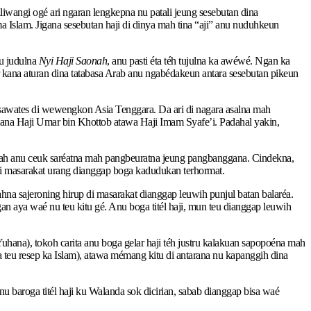
liwangi ogé ari ngaran lengkepna nu patali jeung sesebutan dina
Islam. Jigana sesebutan haji di dinya mah tina “aji” anu nuduhkeun
nu judulna
Nyi Haji Saonah
, anu pasti éta téh tujulna ka awéwé. Ngan ka
 kana aturan dina tatabasa Arab anu ngabédakeun antara sesebutan pikeun
 sawates di wewengkon Asia Tenggara. Da ari di nagara asalna mah
ana Haji Umar bin Khottob atawa Haji Imam Syafe’i. Padahal yakin,
dah anu ceuk saréatna mah pangbeuratna jeung pangbanggana. Cindekna,
 di masarakat urang dianggap boga kadudukan terhormat.
na sajeroning hirup di masarakat dianggap leuwih punjul batan balaréa.
n aya waé nu teu kitu gé. Anu boga titél haji, mun teu dianggap leuwih
uhana), tokoh carita anu boga gelar haji téh justru kalakuan sapopoéna mah
a teu resep ka Islam), atawa mémang kitu di antarana nu kapanggih dina
u baroga titél haji ku Walanda sok dicirian, sabab dianggap bisa waé