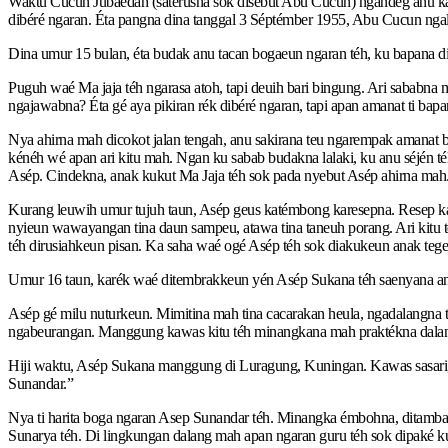
Waktu Cucun Jubaédah (saterusna sok disebut Abu Cucun) ngandeg anu katu
dibéré ngaran. Éta pangna dina tanggal 3 Séptémber 1955, Abu Cucun ngalahi
Dina umur 15 bulan, éta budak anu tacan bogaeun ngaran téh, ku bapana di
Puguh waé Ma jaja téh ngarasa atoh, tapi deuih bari bingung. Ari sababna 
ngajawabna? Éta gé aya pikiran rék dibéré ngaran, tapi apan amanat ti bapa
Nya ahirna mah dicokot jalan tengah, anu sakirana teu ngarempak amanat 
kénéh wé apan ari kitu mah. Ngan ku sabab budakna lalaki, ku anu séjén té
Asép. Cindekna, anak kukut Ma Jaja téh sok pada nyebut Asép ahirna mah
Kurang leuwih umur tujuh taun, Asép geus katémbong karesepna. Resep kan
nyieun wawayangan tina daun sampeu, atawa tina taneuh porang. Ari kitu té
téh dirusiahkeun pisan. Ka saha waé ogé Asép téh sok diakukeun anak teges
Umur 16 taun, karék waé ditembrakkeun yén Asép Sukana téh saenyana ana
Asép gé milu nuturkeun. Mimitina mah tina cacarakan heula, ngadalangna
ngabeurangan. Manggung kawas kitu téh minangkana mah praktékna dalang
Hiji waktu, Asép Sukana manggung di Luragung, Kuningan. Kawas sasari,
Sunandar.”
Nya ti harita boga ngaran Asep Sunandar téh. Minangka émbohna, ditambah
Sunarya téh. Di lingkungan dalang mah apan ngaran guru téh sok dipaké k