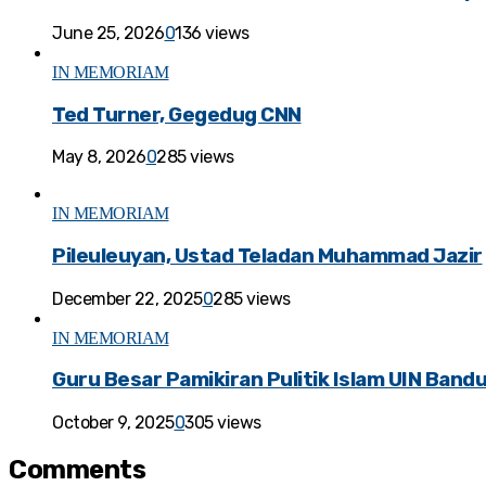
June 25, 2026
0
136 views
IN MEMORIAM
Ted Turner, Gegedug CNN
May 8, 2026
0
285 views
IN MEMORIAM
Pileuleuyan, Ustad Teladan Muhammad Jazir
December 22, 2025
0
285 views
IN MEMORIAM
Guru Besar Pamikiran Pulitik Islam UIN Band
October 9, 2025
0
305 views
Comments