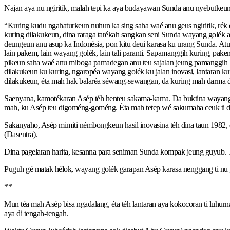
Najan aya nu ngiritik, malah tepi ka aya budayawan Sunda anu nyebutkeun y
“Kuring kudu ngahaturkeun nuhun ka sing saha waé anu geus ngiritik, rék d
kuring dilakukeun, dina raraga tarékah sangkan seni Sunda wayang golék an
deungeun anu asup ka Indonésia, pon kitu deui karasa ku urang Sunda. At
lain pakem, lain wayang golék, lain tali paranti. Sapamanggih kuring, pak
pikeun saha waé anu miboga pamadegan anu teu sajalan jeung pamanggih ku
dilakukeun ku kuring, ngaropéa wayang golék ku jalan inovasi, lantaran k
dilakukeun, éta mah hak balaréa séwang-sewangan, da kuring mah darma dia
Saenyana, kamotékaran Asép téh henteu sakama-kama. Da buktina wayang an
mah, ku Asép teu digoméng-goméng. Éta mah tetep wé sakumaha ceuk ti d
Sakanyaho, Asép mimiti némbongkeun hasil inovasina téh dina taun 1982, 
(Dasentra).
Dina pagelaran harita, kesanna para seniman Sunda kompak jeung guyub. 
Puguh gé matak hélok, wayang golék garapan Asép karasa nenggang ti nu ge
**
Mun téa mah Asép bisa ngadalang, éta téh lantaran aya kokocoran ti luhurn
aya di tengah-tengah.