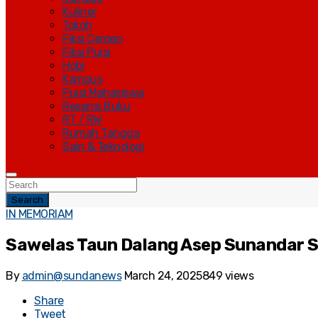
Kuliner
Tokoh
Fiksi Cerpen
Fiksi Puisi
Hobi
Kampus
Puisi Mahasiswa
Resensi Buku
RT / RW
Rumah Tangga
Sain & Teknologi
Search
IN MEMORIAM
Sawelas Taun Dalang Asep Sunandar S
By
admin@sundanews
March 24, 2025
849 views
Share
Tweet