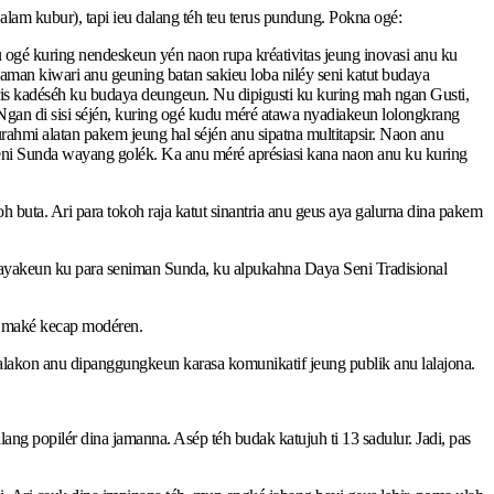
lam kubur), tapi ieu dalang téh teu terus pundung. Pokna ogé:
u ogé kuring nendeskeun yén naon rupa kréativitas jeung inovasi anu ku
jaman kiwari anu geuning batan sakieu loba niléy seni katut budaya
is kadéséh ku budaya deungeun. Nu dipigusti ku kuring mah ngan Gusti,
 Ngan di sisi séjén, kuring ogé kudu méré atawa nyadiakeun lolongkrang
hmi alatan pakem jeung hal séjén anu sipatna multitapsir. Naon anu
seni Sunda wayang golék. Ka anu méré aprésiasi kana naon anu ku kuring
uta. Ari para tokoh raja katut sinantria anu geus aya galurna dina pakem
iayakeun ku para seniman Sunda, ku alpukahna Daya Seni Tradisional
s maké kecap modéren.
alakon anu dipanggungkeun karasa komunikatif jeung publik anu lalajona.
ng popilér dina jamanna. Asép téh budak katujuh ti 13 sadulur. Jadi, pas