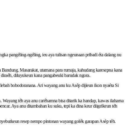
a pangéling-ngéling, ieu aya tulisan ngeunaan pribadi éta dalang nu
atén Bandung. Masarakat, utamana para rumaja, kahudang karesepna kana
diraéh, diluyukeun kana pangabeuki barudak ngora.
o lebah bobodoranana. Ari wayang anu ku Asép dijieun ikon nyaéta Si
 Wayang téh aya anu caréhamna bisa ditarik ka handap, kawas ilaharna
ncar. Aya anu ditambahan ku suku, tepi ka dina keur diigelkeun téh
 nyebutkeun resep nempo pintonan wayang golék garapan Asép téh.