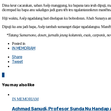
Dina keur cacarakan, saban Asép manggung, ku bapana tara ieuh dipuji,
dicempad ku bapa anu sakaligus jadi guru téh teu ngalantarankeun manéhna
Hiji waktu, Asép ngadalang bari diselapan ku bobodoran. Abah Sunarya anu 
Dipuji ku anu jadi bapa, Asép tambah sumanget diajar ngadalangna. Manéhn
*Tatang Sumarsono, dosen, jurnalis jeung kolumnis, esais, carponis, n
Posted in
IN MEMORIAM
Share
Tweet
0
You may also like
IN MEMORIAM
Achmad Sanudi, Profesor Sunda Nu Handap 