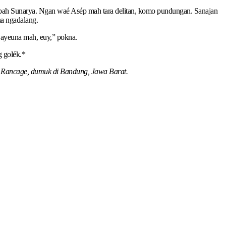
bah Sunarya. Ngan waé Asép mah tara delitan, komo pundungan. Sanajan
na ngadalang.
h ayeuna mah, euy,” pokna.
g golék.*
ra Rancage, dumuk di Bandung, Jawa Barat.