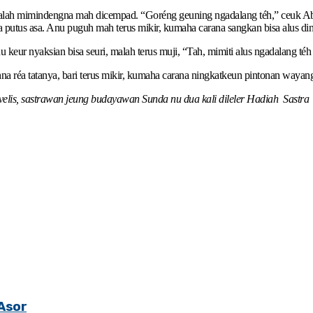
 malah mimindengna mah dicempad. “Goréng geuning ngadalang téh,” ceuk A
 putus asa. Anu puguh mah terus mikir, kumaha carana sangkan bisa alus di
keur nyaksian bisa seuri, malah terus muji, “Tah, mimiti alus ngadalang té
a réa tatanya, bari terus mikir, kumaha carana ningkatkeun pintonan wayan
ovelis, sastrawan jeung budayawan Sunda nu dua kali dileler Hadiah Sast
Asor