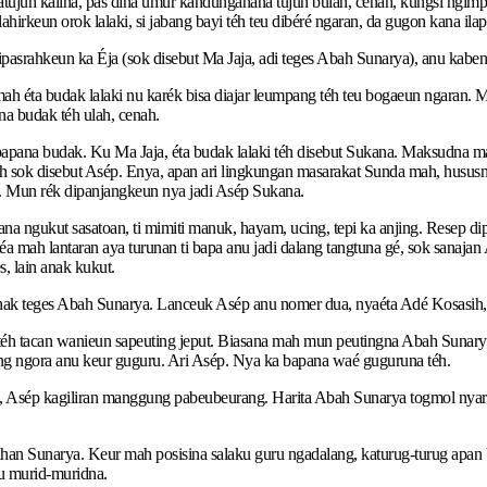
juh kalina, pas dina umur kandunganana tujuh bulan, cenah, kungsi ngimpi.
rkeun orok lalaki, si jabang bayi téh teu dibéré ngaran, da gugon kana ilapa
pasrahkeun ka Éja (sok disebut Ma Jaja, adi teges Abah Sunarya), anu kabe
mah éta budak lalaki nu karék bisa diajar leumpang téh teu bogaeun ngaran.
na budak téh ulah, cenah.
bapana budak. Ku Ma Jaja, éta budak lalaki téh disebut Sukana. Maksudna m
h sok disebut Asép. Enya, apan ari lingkungan masarakat Sunda mah, hususna 
. Mun rék dipanjangkeun nya jadi Asép Sukana.
a ngukut sasatoan, ti mimiti manuk, hayam, ucing, tepi ka anjing. Resep 
a mah lantaran aya turunan ti bapa anu jadi dalang tangtuna gé, sok sanajan 
, lain anak kukut.
k teges Abah Sunarya. Lanceuk Asép anu nomer dua, nyaéta Adé Kosasih, h
 téh tacan wanieun sapeuting jeput. Biasana mah mun peutingna Abah Sunary
 ngora anu keur guguru. Ari Asép. Nya ka bapana waé guguruna téh.
 Asép kagiliran manggung pabeubeurang. Harita Abah Sunarya togmol nyari
an Sunarya. Keur mah posisina salaku guru ngadalang, katurug-turug apan 
u murid-muridna.