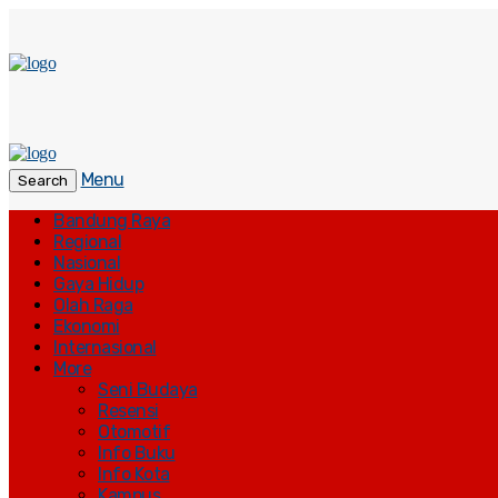
Menu
Search
Bandung Raya
Regional
Nasional
Gaya Hidup
Olah Raga
Ekonomi
Internasional
More
Seni Budaya
Resensi
Otomotif
Info Buku
Info Kota
Kampus