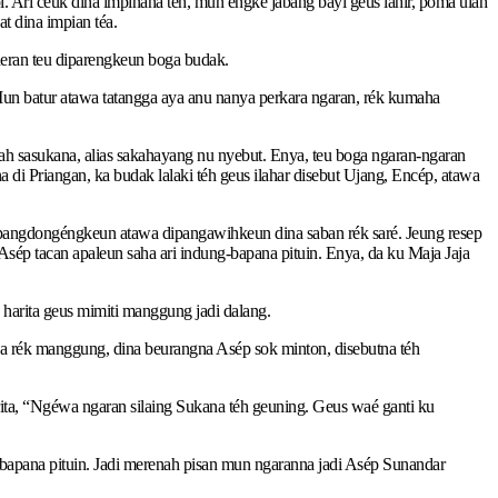
 Ari ceuk dina impinana téh, mun engké jabang bayi geus lahir, poma ulah
t dina impian téa.
neran teu diparengkeun boga budak.
 Mun batur atawa tatangga aya anu nanya perkara ngaran, rék kumaha
ah sasukana, alias sakahayang nu nyebut. Enya, teu boga ngaran-ngaran
di Priangan, ka budak lalaki téh geus ilahar disebut Ujang, Encép, atawa
dipangdongéngkeun atawa dipangawihkeun dina saban rék saré. Jeung resep
Asép tacan apaleun saha ari indung-bapana pituin. Enya, da ku Maja Jaja
arita geus mimiti manggung jadi dalang.
a rék manggung, dina beurangna Asép sok minton, disebutna téh
ta, “Ngéwa ngaran silaing Sukana téh geuning. Geus waé ganti ku
bapana pituin. Jadi merenah pisan mun ngaranna jadi Asép Sunandar