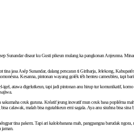
ep Sunandar disaur ku Gusti pikeun mulang ka pangkonan Anjeunna. Minangk
sot tina jasa Asép Sunandar, dalang pencaran ti Giriharja, Jelekong, Kabup
onésna. Kesanna, pintonan wayang golék téh henteu cameubleu, tapi bari 
-igel, atawa digelutkeun, tapi jadi pintonan anu hirup tur komunikatif, kom
sajiwa.
sakumaha ceuk guruna. Kréatif jeung inovatif mun ceuk basa popilérna mah.
a calawak, malah bisa ngutahkeun emi sagala. Aya anu sirahna bisa sina be
éngpar tina pakem. Tapi ari kalolobanana mah, pangpangna barudak ngora,
 jaman.