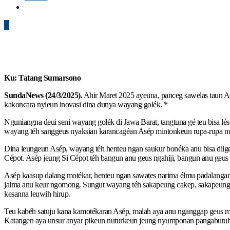
0
Ku: Tatang Sumarsono
SundaNews (24/3/2025).
Ahir Maret 2025 ayeuna, panceg sawelas taun As
kakoncara nyieun inovasi dina dunya wayang golék. *
Nguniangna deui seni wayang golék di Jawa Barat, tangtuna gé teu bisa lé
wayang téh sanggeus nyaksian karancagéan Asép mintonkeun rupa-rupa mom
Dina leungeun Asép, wayang téh henteu ngan saukur bonéka anu bisa diigel
Cépot. Asép jeung Si Cépot téh bangun anu geus ngahiji, bangun anu geus 
Asép kaasup dalang motékar, henteu ngan sawates narima élmu padalangan 
jalma anu keur ngomong. Sungut wayang téh sakapeung cakep, sakapeung bis
kesanna leuwih hirup.
Teu kabéh satuju kana kamotékaran Asép, malah aya anu nganggap geus m
Katangen aya unsur anyar pikeun nuturkeun jeung nyumponan pangabutuh