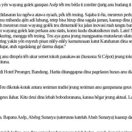
én wayang golek garapan Asép téh teu béda ti zombie (jurig anu hudang ti a
idasaran ku ngéwa atawa nyaah, pék téh teuing. Sajaba ti éta, meureun perl
u mibanda ajén adi luhung, tetep bisa hirup dina sagala jaman, kaasup dina 
uh meureun mun wayang golék teu dimumulé ku jalan inovasi mah tangtu bar
em wayang golek lain perkara anu statis, komo kudu disakralkeun mah. Lain!
ring, mangga téh teuing. Teu aya guna jeung mangpaatna mutuskeun silatura
uring yakin yén euyeub pisan niléy-niléy kamanusaan katut Katuhanan dina 
jar, atuh ngadalang gé darma diajar.”
u diropéa téh ukur semet tokoh panakawan (hususna Si Cépot) jeung tokoh b
ituna.
di Hotel Preanger, Bandung. Harita ditanggapna dina pagelaran husus anu d
Teu dikotak-kotak antara seniman tradisi jeung seniman anu garapanana geu
us ilahar. Kitu deui dina lebah bobodoranana, karasa hégar jeung aktual. L
a. Bapana Asép, Abéng Sunarya (saterusna katelah Abah Sunarya) kaasup dala