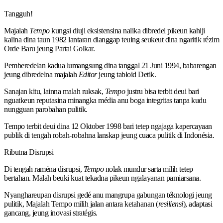
Tangguh!
Majalah
Tempo
kungsi diuji eksistensina nalika dibredel pikeun kahiji
kalina dina taun 1982 lantaran dianggap teuing seukeut dina ngaritik rézim
Orde Baru jeung Partai Golkar.
Pemberedelan kadua lumangsung dina tanggal 21 Juni 1994, babarengan
jeung dibredelna majalah
Editor
jeung tabloid Detik.
Sanajan kitu, lainna malah ruksak,
Tempo
justru bisa terbit deui bari
nguatkeun reputasina minangka média anu boga integritas tanpa kudu
nungguan parobahan pulitik.
Tempo terbit deui dina 12 Oktober 1998 bari tetep ngajaga kapercayaan
publik di tengah robah-robahna lanskap jeung cuaca pulitik di Indonésia.
Ributna Disrupsi
Di tengah raména disrupsi,
Tempo
nolak mundur sarta milih tetep
bertahan. Malah beuki kuat tekadna pikeun ngalayanan pamiarsana.
Nyanghareupan disrupsi gedé anu mangrupa gabungan téknologi jeung
pulitik, Majalah Tempo milih jalan antara ketahanan (
resiliensi
), adaptasi
gancang, jeung inovasi stratégis.