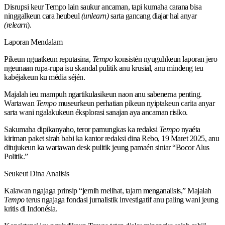
Disrupsi keur Tempo lain saukur ancaman, tapi kumaha carana bisa
ninggalkeun cara heubeul
(unlearn)
sarta gancang diajar hal anyar
(relearn
).
Laporan Mendalam
Pikeun nguatkeun reputasina,
Tempo
konsistén nyuguhkeun laporan jero
ngeunaan rupa-rupa isu skandal pulitik anu krusial, anu mindeng teu
kabéjakeun ku média séjén.
Majalah ieu mampuh ngartikulasikeun naon anu sabenerna penting.
Wartawan
Tempo
museurkeun perhatian pikeun nyiptakeun carita anyar
sarta wani ngalakukeun éksplorasi sanajan aya ancaman risiko.
Sakumaha dipikanyaho, teror pamungkas ka redaksi
Tempo
nyaéta
kiriman paket sirah babi ka kantor redaksi dina Rebo, 19 Maret 2025, anu
ditujukeun ka wartawan desk pulitik jeung pamaén siniar “Bocor Alus
Politik.”
Seukeut Dina Analisis
Kalawan ngajaga prinsip “jernih melihat, tajam menganalisis,” Majalah
Tempo
terus ngajaga fondasi jurnalistik investigatif anu paling wani jeung
kritis di Indonésia.