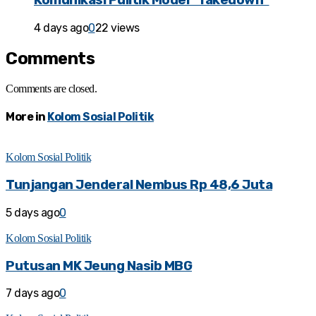
Komunikasi Pulitik Model “Takedown”
4 days ago
0
22 views
Comments
Comments are closed.
More in
Kolom Sosial Politik
Kolom Sosial Politik
Tunjangan Jenderal Nembus Rp 48,6 Juta
5 days ago
0
Kolom Sosial Politik
Putusan MK Jeung Nasib MBG
7 days ago
0