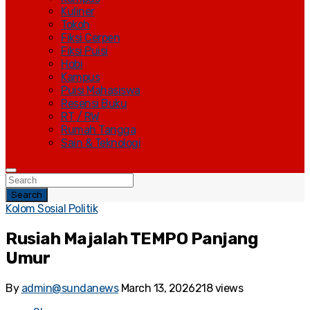
Kuliner
Tokoh
Fiksi Cerpen
Fiksi Puisi
Hobi
Kampus
Puisi Mahasiswa
Resensi Buku
RT / RW
Rumah Tangga
Sain & Teknologi
Search
Kolom Sosial Politik
Rusiah Majalah TEMPO Panjang
Umur
By
admin@sundanews
March 13, 2026
218 views