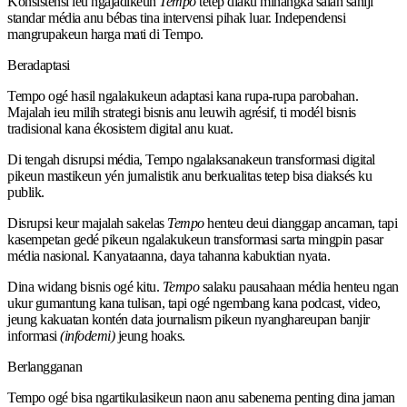
Konsistensi ieu ngajadikeun
Tempo
tetep diaku minangka salah sahiji
standar média anu bébas tina intervensi pihak luar. Independensi
mangrupakeun harga mati di Tempo.
Beradaptasi
Tempo ogé hasil ngalakukeun adaptasi kana rupa-rupa parobahan.
Majalah ieu milih strategi bisnis anu leuwih agrésif, ti modél bisnis
tradisional kana ékosistem digital anu kuat.
Di tengah disrupsi média, Tempo ngalaksanakeun transformasi digital
pikeun mastikeun yén jurnalistik anu berkualitas tetep bisa diaksés ku
publik.
Disrupsi keur majalah sakelas
Tempo
henteu deui dianggap ancaman, tapi
kasempetan gedé pikeun ngalakukeun transformasi sarta mingpin pasar
média nasional. Kanyataanna, daya tahanna kabuktian nyata.
Dina widang bisnis ogé kitu.
Tempo
salaku pausahaan média henteu ngan
ukur gumantung kana tulisan, tapi ogé ngembang kana podcast, video,
jeung kakuatan kontén data journalism pikeun nyanghareupan banjir
informasi
(infodemi)
jeung hoaks.
Berlangganan
Tempo ogé bisa ngartikulasikeun naon anu sabenerna penting dina jaman