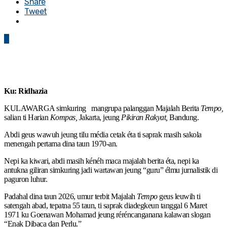
Share
Tweet
0
Ku: Ridhazia
KULAWARGA simkuring mangrupa palanggan Majalah Berita
Tempo,
salian ti Harian
Kompas,
Jakarta, jeung
Pikiran Rakyat,
Bandung.
Abdi geus wawuh jeung tilu média cetak éta ti saprak masih sakola
menengah pertama dina taun 1970-an.
Nepi ka kiwari, abdi masih kénéh maca majalah berita éta, nepi ka
antukna giliran simkuring jadi wartawan jeung “guru” élmu jurnalistik di
paguron luhur.
Padahal dina taun 2026, umur terbit Majalah
Tempo
geus leuwih ti
satengah abad, tepatna 55 taun, ti saprak diadegkeun tanggal 6 Maret
1971 ku Goenawan Mohamad jeung réréncanganana kalawan slogan
“Enak Dibaca dan Perlu.”