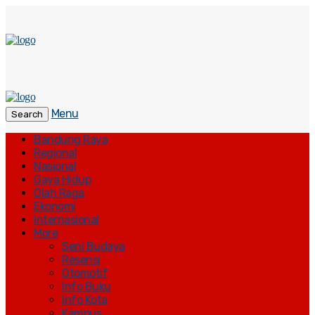
Menu
Search
Bandung Raya
Regional
Nasional
Gaya Hidup
Olah Raga
Ekonomi
Internasional
More
Seni Budaya
Resensi
Otomotif
Info Buku
Info Kota
Kampus