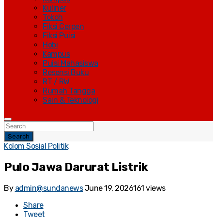
Kuliner
Tokoh
Fiksi Cerpen
Fiksi Puisi
Hobi
Kampus
Puisi Mahasiswa
Resensi Buku
RT / RW
Rumah Tangga
Sain & Teknologi
Search
Kolom Sosial Politik
Pulo Jawa Darurat Listrik
By
admin@sundanews
June 19, 2026
161 views
Share
Tweet