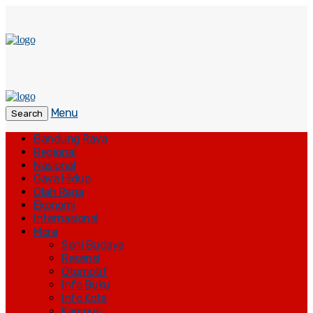
Menu
Search
Bandung Raya
Regional
Nasional
Gaya Hidup
Olah Raga
Ekonomi
Internasional
More
Seni Budaya
Resensi
Otomotif
Info Buku
Info Kota
Kampus