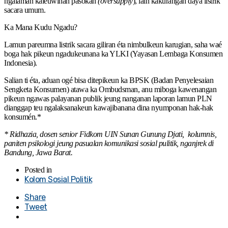
ngalaman kaleuwihan pasokan
(oversupply
), lain kakurangan daya listrik
sacara umum.
Ka Mana Kudu Ngadu?
Lamun pareumna listrik sacara giliran éta nimbulkeun karugian, saha waé
boga hak pikeun ngadukeunana ka YLKI (Yayasan Lembaga Konsumen
Indonesia).
Salian ti éta, aduan ogé bisa ditepikeun ka BPSK (Badan Penyelesaian
Sengketa Konsumen) atawa ka Ombudsman, anu miboga kawenangan
pikeun ngawas palayanan publik jeung nanganan laporan lamun PLN
dianggap teu ngalaksanakeun kawajibanana dina nyumponan hak-hak
konsumén.*
* Ridhazia, dosen senior Fidkom UIN Sunan Gunung Djati, kolumnis,
paniten psikologi jeung pasualan komunikasi sosial pulitik, nganjrek di
Bandung, Jawa Barat.
Posted in
Kolom Sosial Politik
Share
Tweet