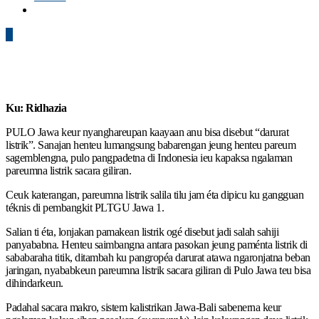
0
Ku: Ridhazia
PULO Jawa keur nyanghareupan kaayaan anu bisa disebut “darurat
listrik”. Sanajan henteu lumangsung babarengan jeung henteu pareum
sagemblengna, pulo pangpadetna di Indonesia ieu kapaksa ngalaman
pareumna listrik sacara giliran.
Ceuk katerangan, pareumna listrik salila tilu jam éta dipicu ku gangguan
téknis di pembangkit PLTGU Jawa 1.
Salian ti éta, lonjakan pamakean listrik ogé disebut jadi salah sahiji
panyababna. Henteu saimbangna antara pasokan jeung paménta listrik di
sababaraha titik, ditambah ku pangropéa darurat atawa ngaronjatna beban
jaringan, nyababkeun pareumna listrik sacara giliran di Pulo Jawa teu bisa
dihindarkeun.
Padahal sacara makro, sistem kalistrikan Jawa-Bali sabenerna keur