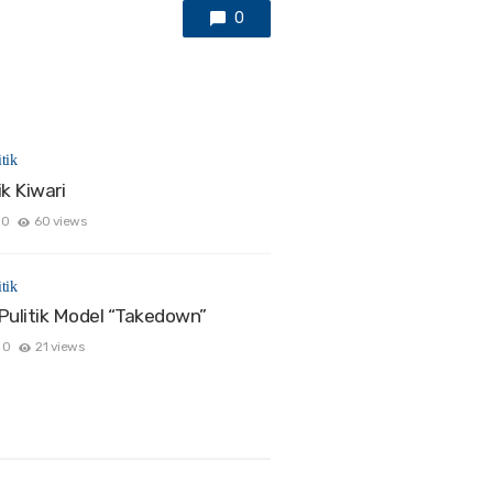
0
tik
k Kiwari
0
60 views
tik
Pulitik Model “Takedown”
0
21 views