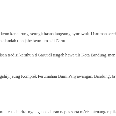
eun kana irung, seungit hasna langsung nyuruwuk. Harumna sereh
a alamiah tina jahé beureum asli Garut.
an tradisi karuhun ti Garut di tengah hawa tiis Kota Bandung, m
gahiji jeung Komplék Perumahan Bumi Panyawangan, Bandung, Jaw
ut ieu saharita ngalegaan saluran napas sarta méré katenangan pik