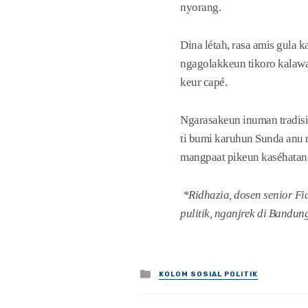
nyorang.
Dina létah, rasa amis gula 
ngagolakkeun tikoro kalawan
keur capé.
Ngarasakeun inuman tradisi
ti bumi karuhun Sunda anu
mangpaat pikeun kaséhatan
*Ridhazia, dosen senior Fi
pulitik, nganjrek di Bandun
Posted
KOLOM SOSIAL POLITIK
in