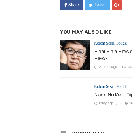
Share
Tweet
YOU MAY ALSO LIKE
Kolom Sosial Politik
Final Piala Presi
FIFA?
9 hours ago
0
Kolom Sosial Politik
Naon Nu Keur Dip
1 day ago
0
14