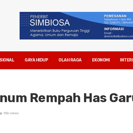
SIONAL
GAYA HIDUP
OLAH RAGA
EKONOMI
INTER
inum Rempah Has Gar
186 views