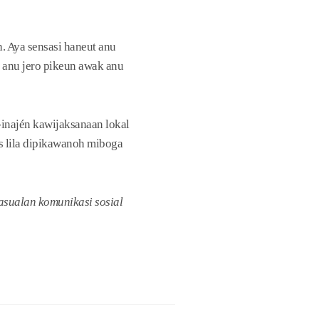
. Aya sensasi haneut anu
i anu jero pikeun awak anu
-inajén kawijaksanaan lokal
 lila dipikawanoh miboga
asualan komunikasi sosial