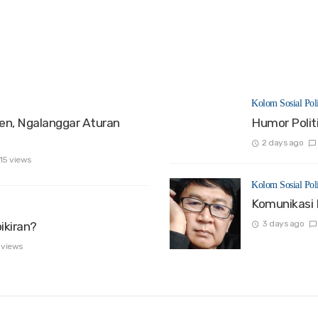
Kolom Sosial Poli
den, Ngalanggar Aturan
Humor Politi
2 days ago
15 views
Kolom Sosial Poli
Komunikasi 
3 days ago
ikiran?
 views