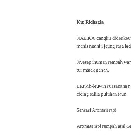
Ku: Ridhazia
NALIKA cangkir dideukeutk
manis ngahiji jeung rasa lad
Nyesep inuman rempah waris
tur matak genah.
Leuwih-leuwih suasanana n
cicing salila puluhan taun.
Sensasi Aromaterapi
Aromaterapi rempah asal Gar