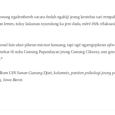
kawung ngalembereh sacara éndah ngahiji jeung kentelna sari rempah
 lemes, tuluy lalaunan nyurulung ka jero dada, méré éfék rélaksas
onal lain ukur pikeun miceun hanaang, tapi ogé ngaregepkeun ajén
 mekar di suku Gunung Papandayan jeung Gunung Cikuray, anu geus
.*
dkom UIN Sunan Gunung Djati, kolumnis, paniten psikologi jeung p
g, Jawa Barat.