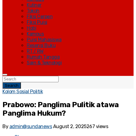
Kuliner
Tokoh
Fiksi Cerpen
Fiksi Puisi
Hobi
Kampus
Puisi Mahasiswa
Resensi Buku
RT / RW
Rumah Tangga
Sain & Teknologi
Search
Kolom Sosial Politik
Prabowo: Panglima Pulitik atawa
Panglima Hukum?
By
admin@sundanews
August 2, 2025
267 views