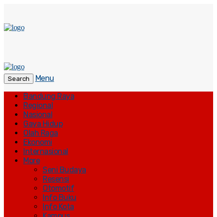
Menu
Search
Bandung Raya
Regional
Nasional
Gaya Hidup
Olah Raga
Ekonomi
Internasional
More
Seni Budaya
Resensi
Otomotif
Info Buku
Info Kota
Kampus