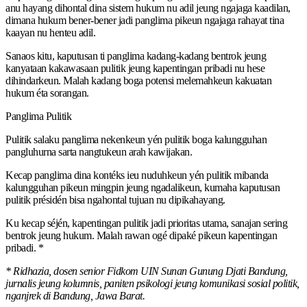
anu hayang dihontal dina sistem hukum nu adil jeung ngajaga kaadilan,
dimana hukum bener-bener jadi panglima pikeun ngajaga rahayat tina
kaayan nu henteu adil.
Sanaos kitu, kaputusan ti panglima kadang-kadang bentrok jeung
kanyataan kakawasaan pulitik jeung kapentingan pribadi nu hese
dihindarkeun. Malah kadang boga potensi melemahkeun kakuatan
hukum éta sorangan.
Panglima Pulitik
Pulitik salaku panglima nekenkeun yén pulitik boga kalungguhan
pangluhurna sarta nangtukeun arah kawijakan.
Kecap panglima dina kontéks ieu nuduhkeun yén pulitik mibanda
kalungguhan pikeun mingpin jeung ngadalikeun, kumaha kaputusan
pulitik présidén bisa ngahontal tujuan nu dipikahayang.
Ku kecap séjén, kapentingan pulitik jadi prioritas utama, sanajan sering
bentrok jeung hukum. Malah rawan ogé dipaké pikeun kapentingan
pribadi. *
* Ridhazia, dosen senior Fidkom UIN Sunan Gunung Djati Bandung,
jurnalis jeung kolumnis, paniten psikologi jeung komunikasi sosial politik,
nganjrek di Bandung, Jawa Barat.