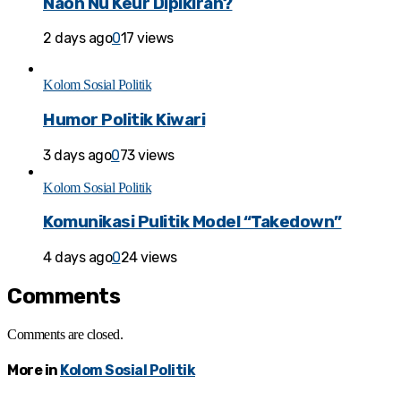
Naon Nu Keur Dipikiran?
2 days ago
0
17 views
Kolom Sosial Politik
Humor Politik Kiwari
3 days ago
0
73 views
Kolom Sosial Politik
Komunikasi Pulitik Model “Takedown”
4 days ago
0
24 views
Comments
Comments are closed.
More in
Kolom Sosial Politik