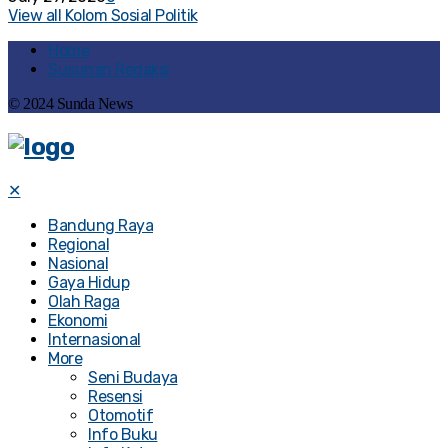
View all Kolom Sosial Politik
Home
Susunan Redaksi
© 2024 Sunda News
✕
Bandung Raya
Regional
Nasional
Gaya Hidup
Olah Raga
Ekonomi
Internasional
More
Seni Budaya
Resensi
Otomotif
Info Buku