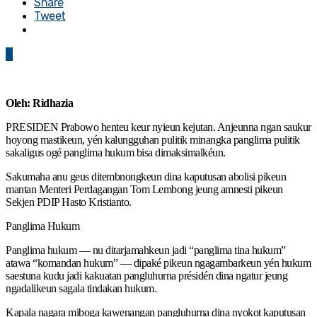
Share
Tweet
0
Oleh: Ridhazia
PRESIDEN Prabowo henteu keur nyieun kejutan. Anjeunna ngan saukur
hoyong mastikeun, yén kalungguhan pulitik minangka panglima pulitik
sakaligus ogé panglima hukum bisa dimaksimalkéun.
Sakumaha anu geus ditembnongkeun dina kaputusan abolisi pikeun
mantan Menteri Perdagangan Tom Lembong jeung amnesti pikeun
Sekjen PDIP Hasto Kristianto.
Panglima Hukum
Panglima hukum — nu ditarjamahkeun jadi “panglima tina hukum”
atawa “komandan hukum” — dipaké pikeun ngagambarkeun yén hukum
saestuna kudu jadi kakuatan pangluhurna présidén dina ngatur jeung
ngadalikeun sagala tindakan hukum.
Kapala nagara miboga kawenangan pangluhurna dina nyokot kaputusan