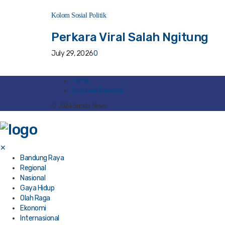
Kolom Sosial Politik
Perkara Viral Salah Ngitung
July 29, 2026
0
Home
Susunan Redaksi
© 2024 Sunda News
✕
Bandung Raya
Regional
Nasional
Gaya Hidup
Olah Raga
Ekonomi
Internasional