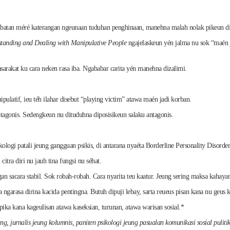
. Tibatan méré katerangan ngeunaan tuduhan penghinaan, manehna malah nolak pikeun dip
standing and Dealing with Manipulative People
ngajelaskeun yén jalma nu sok “maén 
sarakat ku cara neken rasa iba. Ngababar carita yén manehna dizalimi.
ipulatif, ieu téh ilahar disebut “playing victim” atawa maén jadi korban.
agonis. Sedengkeun nu dituduhna diposisikeun salaku antagonis.
kologi patali jeung gangguan psikis, di antarana nyaéta Borderline Personality Disorde
tra diri nu jauh tina fungsi nu séhat.
 sacara stabil. Sok robah-robah. Cara nyarita teu kaatur. Jeung sering maksa kahaya
arasa dirina kacida pentingna. Butuh dipuji lebay, sarta reueus pisan kana nu geus k
pika kana kageulisan atawa kaseksian, turunan, atawa warisan sosial.*
jurnalis jeung kolumnis, paniten psikologi jeung pasualan komunikasi sosial puliti