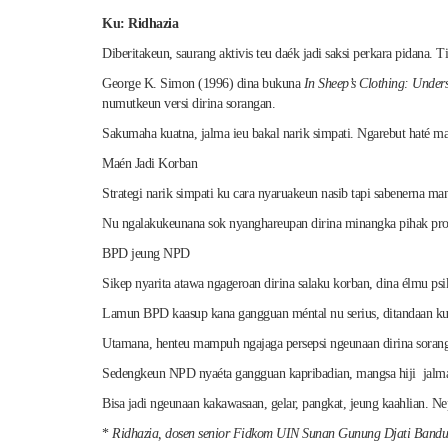
Ku: Ridhazia
Diberitakeun, saurang aktivis teu daék jadi saksi perkara pidana
George K. Simon (1996) dina bukuna
In Sheep’s Clothing: Under
numutkeun versi dirina sorangan.
Sakumaha kuatna, jalma ieu bakal narik simpati. Ngarebut haté ma
Maén Jadi Korban
Strategi narik simpati ku cara nyaruakeun nasib tapi sabenerna man
Nu ngalakukeunana sok nyanghareupan dirina minangka pihak prot
BPD jeung NPD
Sikep nyarita atawa ngageroan dirina salaku korban, dina élmu psi
Lamun BPD kaasup kana gangguan méntal nu serius, ditandaan ku ci
Utamana, henteu mampuh ngajaga persepsi ngeunaan dirina sorangan
Sedengkeun NPD nyaéta gangguan kapribadian, mangsa hiji jalma ng
Bisa jadi ngeunaan kakawasaan, gelar, pangkat, jeung kaahlian. Ne
*
Ridhazia, dosen senior Fidkom UIN Sunan Gunung Djati Bandung, 