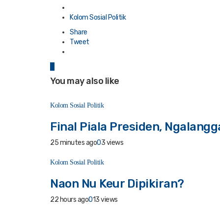
Posted
in
Kolom Sosial Politik
Share
Tweet
0
You may also like
Kolom Sosial Politik
Final Piala Presiden, Ngalangg
25 minutes ago
0
3 views
Kolom Sosial Politik
Naon Nu Keur Dipikiran?
22 hours ago
0
13 views