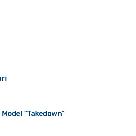
ri
k Model “Takedown”