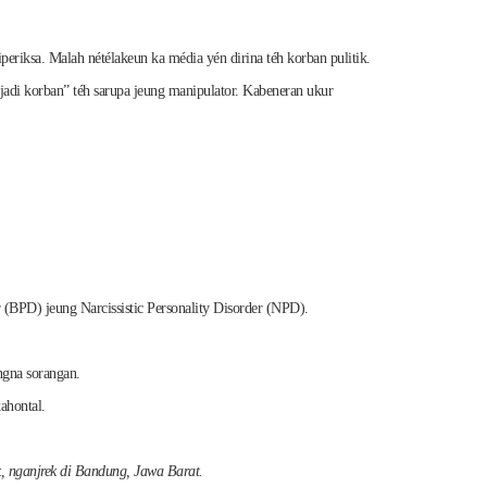
eriksa. Malah nétélakeun ka média yén dirina téh korban pulitik.
jadi korban” téh sarupa jeung manipulator. Kabeneran ukur
r (BPD) jeung Narcissistic Personality Disorder (NPD).
ngna sorangan.
ahontal.
k, nganjrek di Bandung, Jawa Barat.