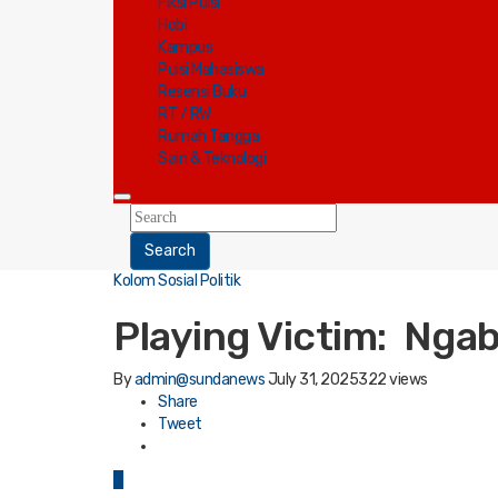
Fiksi Puisi
Hobi
Kampus
Puisi Mahasiswa
Resensi Buku
RT / RW
Rumah Tangga
Sain & Teknologi
Search
Kolom Sosial Politik
Playing Victim: Nga
By
admin@sundanews
July 31, 2025
322 views
Share
Tweet
0