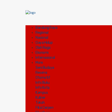
Bandung Raya
Regional
Nasional
Gaya Hidup
Olah Raga
Ekonomi
Internasional
More
Seni Budaya
Resensi
Otomotif
Info Buku
Info Kota
Kampus
Kuliner
Tokoh
Fiksi Cerpen