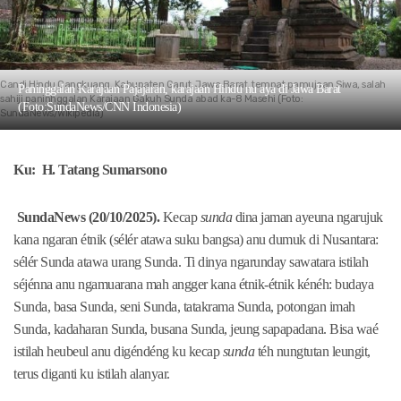
Candi Hindu Cangkuang, Kabupaten Garut, Jawa Barat, tempat pamujaan Siwa, salah
Paninggalan Karajaan Pajajaran, karajaan Hindu nu aya di Jawa Barat
sahiji paninhggalan Karajaan Gakuh Sunda abad ka-8 Masehi (Foto:
(Foto:SundaNews/CNN Indonesia)
SundaNews/Wikipedia)
Ku: H. Tatang Sumarsono
SundaNews (20/10/2025).
Kecap
sunda
dina jaman ayeuna ngarujuk
kana ngaran étnik (sélér atawa suku bangsa) anu dumuk di Nusantara:
sélér Sunda atawa urang Sunda. Ti dinya ngarunday sawatara istilah
séjénna anu ngamuarana mah angger kana étnik-étnik kénéh: budaya
Sunda, basa Sunda, seni Sunda, tatakrama Sunda, potongan imah
Sunda, kadaharan Sunda, busana Sunda, jeung sapapadana. Bisa waé
istilah heubeul anu digéndéng ku kecap
sunda
téh nungtutan leungit,
terus diganti ku istilah alanyar.