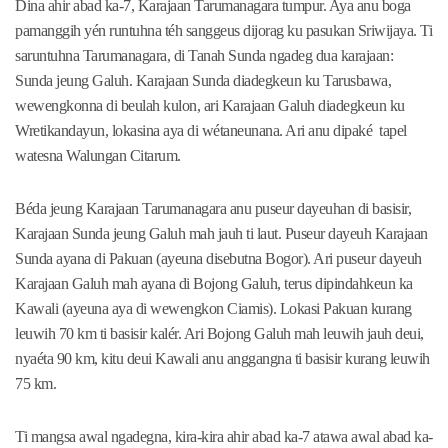
Dina ahir abad ka-7, Karajaan Tarumanagara tumpur. Aya anu boga
pamanggih yén runtuhna téh sanggeus dijorag ku pasukan Sriwijaya. Ti
saruntuhna Tarumanagara, di Tanah Sunda ngadeg dua karajaan:
Sunda jeung Galuh. Karajaan Sunda diadegkeun ku Tarusbawa,
wewengkonna di beulah kulon, ari Karajaan Galuh diadegkeun ku
Wretikandayun, lokasina aya di wétaneunana. Ari anu dipaké tapel
watesna Walungan Citarum.
Béda jeung Karajaan Tarumanagara anu puseur dayeuhan di basisir,
Karajaan Sunda jeung Galuh mah jauh ti laut. Puseur dayeuh Karajaan
Sunda ayana di Pakuan (ayeuna disebutna Bogor). Ari puseur dayeuh
Karajaan Galuh mah ayana di Bojong Galuh, terus dipindahkeun ka
Kawali (ayeuna aya di wewengkon Ciamis). Lokasi Pakuan kurang
leuwih 70 km ti basisir kalér. Ari Bojong Galuh mah leuwih jauh deui,
nyaéta 90 km, kitu deui Kawali anu anggangna ti basisir kurang leuwih
75 km.
Ti mangsa awal ngadegna, kira-kira ahir abad ka-7 atawa awal abad ka-