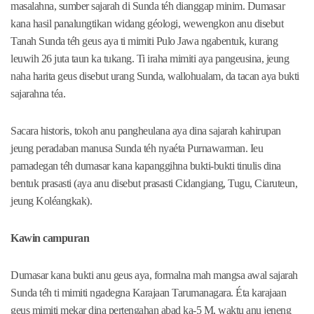
masalahna, sumber sajarah di Sunda téh dianggap minim. Dumasar
kana hasil panalungtikan widang géologi, wewengkon anu disebut
Tanah Sunda téh geus aya ti mimiti Pulo Jawa ngabentuk, kurang
leuwih 26 juta taun ka tukang. Ti iraha mimiti aya pangeusina, jeung
naha harita geus disebut urang Sunda, wallohualam, da tacan aya bukti
sajarahna téa.
Sacara historis, tokoh anu pangheulana aya dina sajarah kahirupan
jeung peradaban manusa Sunda téh nyaéta Purnawarman. Ieu
pamadegan téh dumasar kana kapanggihna bukti-bukti tinulis dina
bentuk prasasti (aya anu disebut prasasti Cidangiang, Tugu, Ciaruteun,
jeung Koléangkak).
Kawin campuran
Dumasar kana bukti anu geus aya, formalna mah mangsa awal sajarah
Sunda téh ti mimiti ngadegna Karajaan Tarumanagara. Éta karajaan
geus mimiti mekar dina pertengahan abad ka-5 M, waktu anu jeneng