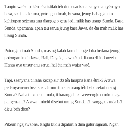
Tangtu waé dipakéna éta istilah téh dumasar kana kanyataan yén aya
basa, seni, tatakrama, potongan imah, busana, jeung babagian tina
kahirupan séjénna anu dianggap geus jadi milik has urang Sunda. Basa
Sunda, upamana, apan teu sarua jeung basa Jawa, da éta mah milik has
urang Sunda.
Potongan imah Sunda, masing kalah kumaha ogé loba bédana jeung
potongan imah Jawa, Bali, Dayak, atawa étnik lianna di Indoneéia.
Hanas aya unsur anu sarua, hal éta mah wajar waé.
Tapi, saenyana ti iraha kecap
sunda
téh larapna kana étnik? Atawa
pertanyaanana bisa kieu: ti mimiti iraha urang téh bet disebut urang
Sunda? Naha ti baheula mula, ti barang di ieu wewengkon mimiti aya
pangeusina? Atawa, mimiti disebut urang Sunda téh sanggeus rada béh
dieu, béh dieu?
Pikeun ngajawabna, tangtu kudu dipaluruh dina galur sajarah. Ngan