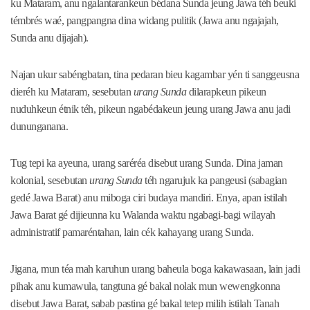
ku Mataram, anu ngalantarankeun bédana Sunda jeung Jawa téh beuki
témbrés waé, pangpangna dina widang pulitik (Jawa anu ngajajah,
Sunda anu dijajah).
Najan ukur sabéngbatan, tina pedaran bieu kagambar yén ti sanggeusna
dieréh ku Mataram, sesebutan
urang Sunda
dilarapkeun pikeun
nuduhkeun étnik téh, pikeun ngabédakeun jeung urang Jawa anu jadi
dununganana.
Tug tepi ka ayeuna, urang saréréa disebut urang Sunda. Dina jaman
kolonial, sesebutan
urang Sunda
téh ngarujuk ka pangeusi (sabagian
gedé Jawa Barat) anu miboga ciri budaya mandiri. Enya, apan istilah
Jawa Barat gé dijieunna ku Walanda waktu ngabagi-bagi wilayah
administratif pamaréntahan, lain cék kahayang urang Sunda.
Jigana, mun téa mah karuhun urang baheula boga kakawasaan, lain jadi
pihak anu kumawula, tangtuna gé bakal nolak mun wewengkonna
disebut Jawa Barat, sabab pastina gé bakal tetep milih istilah Tanah