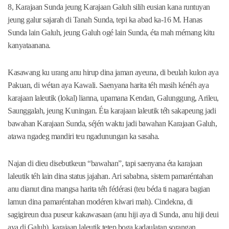
8, Karajaan Sunda jeung Karajaan Galuh silih eusian kana runtuyan
jeung galur sajarah di Tanah Sunda, tepi ka abad ka-16 M. Hanas
Sunda lain Galuh, jeung Galuh ogé lain Sunda, éta mah mémang kitu
kanyataanana.
Kasawang ku urang anu hirup dina jaman ayeuna, di beulah kulon aya
Pakuan, di wétan aya Kawali. Saenyana harita téh masih kénéh aya
karajaan laleutik (lokal) lianna, upamana Kendan, Galunggung, Arileu,
Saunggalah, jeung Kuningan. Éta karajaan laleutik téh sakapeung jadi
bawahan Karajaan Sunda, séjén waktu jadi bawahan Karajaan Galuh,
atawa ngadeg mandiri teu ngadunungan ka sasaha.
Najan di dieu disebutkeun “bawahan”, tapi saenyana éta karajaan
laleutik téh lain dina status jajahan. Ari sababna, sistem pamaréntahan
anu dianut dina mangsa harita téh fédérasi (teu béda ti nagara bagian
lamun dina pamaréntahan modéren kiwari mah). Cindekna, di
sagigireun dua puseur kakawasaan (anu hiji aya di Sunda, anu hiji deui
aya di Galuh), karajaan laleutik tetep boga kadaulatan sorangan.