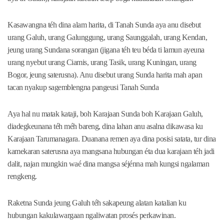
Kasawangna téh dina alam harita, di Tanah Sunda aya anu disebut
urang Galuh, urang Galunggung, urang Saunggalah, urang Kendan,
jeung urang Sundana sorangan (jigana téh teu béda ti lamun ayeuna
urang nyebut urang Ciamis, urang Tasik, urang Kuningan, urang
Bogor, jeung saterusna). Anu disebut urang Sunda harita mah apan
tacan nyakup sagemblengna pangeusi Tanah Sunda
Aya hal nu matak kataji, boh Karajaan Sunda boh Karajaan Galuh,
diadegkeunana téh méh bareng, dina lahan anu asalna dikawasa ku
Karajaan Tarumanagara. Duanana remen aya dina posisi satata, tur dina
kamekaran saterusna aya mangsana hubungan éta dua karajaan téh jadi
dalit, najan mungkin waé dina mangsa séjénna mah kungsi ngalaman
rengkeng.
Raketna Sunda jeung Galuh téh sakapeung alatan katalian ku
hubungan kakulawargaan ngaliwatan prosés perkawinan.