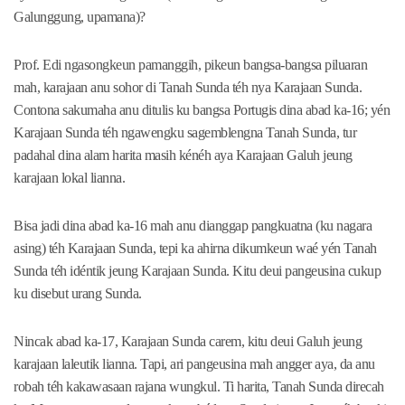
Galunggung, upamana)?
Prof. Edi ngasongkeun pamanggih, pikeun bangsa-bangsa piluaran
mah, karajaan anu sohor di Tanah Sunda téh nya Karajaan Sunda.
Contona sakumaha anu ditulis ku bangsa Portugis dina abad ka-16; yén
Karajaan Sunda téh ngawengku sagemblengna Tanah Sunda, tur
padahal dina alam harita masih kénéh aya Karajaan Galuh jeung
karajaan lokal lianna.
Bisa jadi dina abad ka-16 mah anu dianggap pangkuatna (ku nagara
asing) téh Karajaan Sunda, tepi ka ahirna dikumkeun waé yén Tanah
Sunda téh idéntik jeung Karajaan Sunda. Kitu deui pangeusina cukup
ku disebut urang Sunda.
Nincak abad ka-17, Karajaan Sunda carem, kitu deui Galuh jeung
karajaan laleutik lianna. Tapi, ari pangeusina mah angger aya, da anu
robah téh kakawasaan rajana wungkul. Ti harita, Tanah Sunda direcah