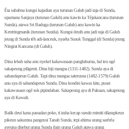
Éta sababna kungsi kajadian aya turunan Galuh jadi raja di Sunda,
upamana Sanjaya (turunan Galuh) anu kawin ka Téjakancana (turunan
Sunda), atawa Sri Baduga (turunan Galuh) anu kawin ka
Kentringmanik (turunan Sunda). Kungsi deuih anu jadi raja di Galuh
jeung di Sunda téh adi-lanceuk, nyaéta Susuk Tunggal (di Sunda) jeung
Ningrat Kancana (di Galuh).
Dina lebah saha anu nyekel kakawasaan pangluhurna, hal ieu ogé
sakapeung piligenti. Dina hiji mangsa (1311-1482), Sunda aya di
sahandapeun Galuh. Tapi dina mangsa saterusna (1482-1579) Galuh
anu aya di sahandapeun Sunda. Dina kondisi kawas kitu, pusat
kakawasaan ogé sok pipindahan. Sakapeung aya di Pakuan, sakapeung
aya di Kawali.
Balik deui kana pasualan poko, ti iraha kecap
sunda
mimiti dilarapkeun
pikeun sakumna pangeusi Tanah Sunda, tepi ahirna urang saréréa
ayeuna disebut urang Sunda (lain urang Galuh atawa urang