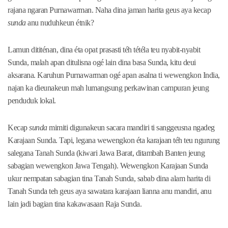
rajana ngaran Purnawarman. Naha dina jaman harita geus aya kecap
sunda
anu nuduhkeun étnik?
Lamun dititénan, dina éta opat prasasti téh tétéla teu nyabit-nyabit
Sunda, malah apan ditulisna ogé lain dina basa Sunda, kitu deui
aksarana. Karuhun Purnawarman ogé apan asalna ti wewengkon India,
najan ka dieunakeun mah lumangsung perkawinan campuran jeung
penduduk lokal.
Kecap
sunda
mimiti digunakeun sacara mandiri ti sanggeusna ngadeg
Karajaan Sunda. Tapi, legana wewengkon éta karajaan téh teu ngurung
salegana Tanah Sunda (kiwari Jawa Barat, ditambah Banten jeung
sabagian wewengkon Jawa Tengah). Wewengkon Karajaan Sunda
ukur nempatan sabagian tina Tanah Sunda, sabab dina alam harita di
Tanah Sunda teh geus aya sawatara karajaan lianna anu mandiri, anu
lain jadi bagian tina kakawasaan Raja Sunda.