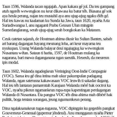
Taun 1596, Walanda tacan ngajajah. Apan kakara gé jol. Da teu gampang
atuh ngeréh wewengkon nu keur dikawasa ku batur téh. Biasana gé sok
aya heula perang, najan teu mustahil aya anu ujug-ujug ngaku éléh gé.
Hal ieu kawas nu kaalaman ku Sunda ka Jawa, taun 1620, nyaéta Aria
Suriadiwangsa I, anu ngaganti Prabu Geusan Ulun mingpin
Sumedanglarang, serah ujug-ujug serah bongkokan ka Mataram.
Ceuk catetan sajarah, de Houtman ahirna diusir ku Sultan Banten, sabab
ari barang dagangan hayang meunang loba, ari keur mayarna teu
nyukupan. Urang Walanda balayar deui ngajugjug ka wewengkon
Nusantara wétan. Sataun ti harita, 1597, de Houtman mulang ka
nagarana, bari mawa daganganana ngan saeutik. Heueuh, da meureun
ipis modal.
Taun 1602, Walanda ngadegkeun Veriniging Oost-Indie Compagnie
(VOC). Sarua ieu gé dina intina mah ukur pakumpulan padagang
Walanda, ngan saterusna kakawasaan VOC leuwih ti sakadar dagang.
Hal ieu téh lantaran pamarentah Karajaan Walanda méré hak ooctroi ka
VOC, nyaéta pikeun ngamankeun rupa-rupa kapentingan perdagangan
Walanda di Nusantara. Éta pangna VOC téh dina ahirna mah dibéré hak
pulitik, boga tentara sorangan, jeung ngumumkeun perang.
Dina ngalaksanakeun tugas-tugasna, VOC dipingpin ku gegedén pangkat
Gouverneur-Generaal (gupernur jénderal). Anu munggaran nyaéta Pieter