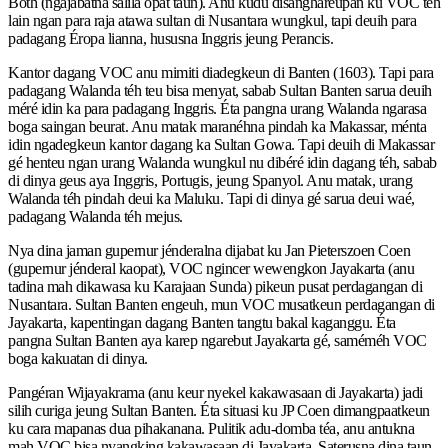
Both (ngajabatna salila opat taun). Anu kudu disanghareupan ku VOC téh
lain ngan para raja atawa sultan di Nusantara wungkul, tapi deuih para
padagang Éropa lianna, hususna Inggris jeung Perancis.
Kantor dagang VOC anu mimiti diadegkeun di Banten (1603). Tapi para
padagang Walanda téh teu bisa menyat, sabab Sultan Banten sarua deuih
méré idin ka para padagang Inggris. Éta pangna urang Walanda ngarasa
boga saingan beurat. Anu matak maranéhna pindah ka Makassar, ménta
idin ngadegkeun kantor dagang ka Sultan Gowa. Tapi deuih di Makassar
gé henteu ngan urang Walanda wungkul nu dibéré idin dagang téh, sabab
di dinya geus aya Inggris, Portugis, jeung Spanyol. Anu matak, urang
Walanda téh pindah deui ka Maluku. Tapi di dinya gé sarua deui waé,
padagang Walanda téh mejus.
Nya dina jaman gupernur jénderalna dijabat ku Jan Pieterszoen Coen
(gupernur jénderal kaopat), VOC ngincer wewengkon Jayakarta (anu
tadina mah dikawasa ku Karajaan Sunda) pikeun pusat perdagangan di
Nusantara. Sultan Banten engeuh, mun VOC musatkeun perdagangan di
Jayakarta, kapentingan dagang Banten tangtu bakal kaganggu. Éta
pangna Sultan Banten aya karep ngarebut Jayakarta gé, saméméh VOC
boga kakuatan di dinya.
Pangéran Wijayakrama (anu keur nyekel kakawasaan di Jayakarta) jadi
silih curiga jeung Sultan Banten. Éta situasi ku JP Coen dimangpaatkeun
ku cara mapanas dua pihakanana. Pulitik adu-domba téa, anu antukna
mah VOC bisa nyangking kakawasaan di Jayakarta. Saterusna dina taun