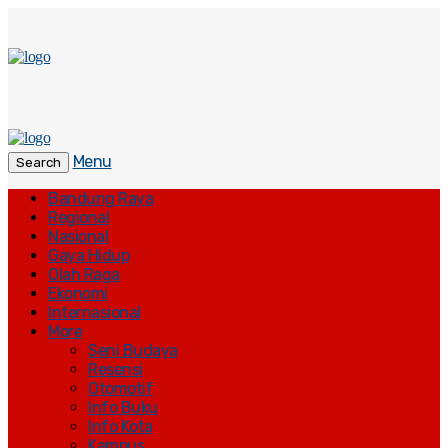
Menu
Search
Bandung Raya
Regional
Nasional
Gaya Hidup
Olah Raga
Ekonomi
Internasional
More
Seni Budaya
Resensi
Otomotif
Info Buku
Info Kota
Kampus