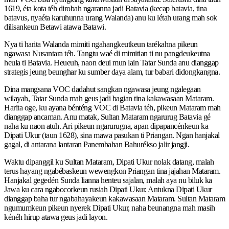
1619, éta kota téh dirobah ngaranna jadi Batavia (kecap batavia, tina
batavus, nyaéta karuhunna urang Walanda) anu ku létah urang mah sok
dilisankeun Betawi atawa Batawi.
Nya ti harita Walanda mimiti ngahangkeutkeun tarékahna pikeun
ngawasa Nusantara téh. Tangtu waé di mimitian ti nu pangdeukeutna
heula ti Batavia. Heueuh, naon deui mun lain Tatar Sunda anu dianggap
strategis jeung beunghar ku sumber daya alam, tur babari didongkangna.
Dina mangsana VOC dadahut sangkan ngawasa jeung ngalegaan
wilayah, Tatar Sunda mah geus jadi bagian tina kakawasaan Mataram.
Harita oge, ku ayana bénténg VOC di Batavia téh, pikeun Mataram mah
dianggap ancaman. Anu matak, Sultan Mataram ngarurug Batavia gé
naha ku naon atuh. Ari pikeun ngarurugna, apan dipapancénkeun ka
Dipati Ukur (taun 1628), sina mawa pasukan ti Priangan. Ngan hanjakal
gagal, di antarana lantaran Panembahan Bahurékso jalir jangji.
Waktu dipanggil ku Sultan Mataram, Dipati Ukur nolak datang, malah
terus hayang ngabébaskeun wewengkon Priangan tina jajahan Mataram.
Hanjakal gegedén Sunda lianna henteu sajalan, malah aya nu biluk ka
Jawa ku cara ngabocorkeun rusiah Dipati Ukur. Antukna Dipati Ukur
dianggap baha tur ngabahayakeun kakawasaan Mataram. Sultan Mataram
ngumumkeun pikeun nyerek Dipati Ukur, naha beunangna mah masih
kénéh hirup atawa geus jadi layon.