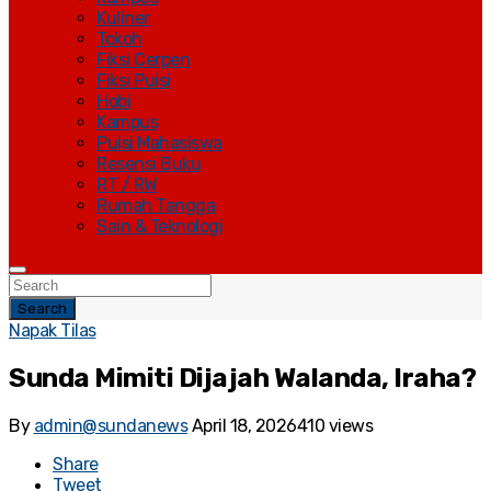
Kuliner
Tokoh
Fiksi Cerpen
Fiksi Puisi
Hobi
Kampus
Puisi Mahasiswa
Resensi Buku
RT / RW
Rumah Tangga
Sain & Teknologi
Search
Napak Tilas
Sunda Mimiti Dijajah Walanda, Iraha?
By
admin@sundanews
April 18, 2026
410 views
Share
Tweet