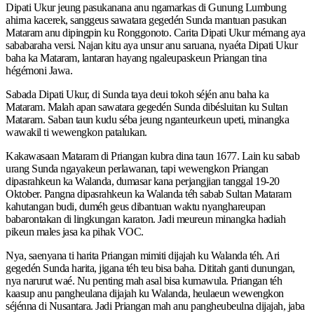
Dipati Ukur jeung pasukanana anu ngamarkas di Gunung Lumbung
ahirna kacerek, sanggeus sawatara gegedén Sunda mantuan pasukan
Mataram anu dipingpin ku Ronggonoto. Carita Dipati Ukur mémang aya
sababaraha versi. Najan kitu aya unsur anu saruana, nyaéta Dipati Ukur
baha ka Mataram, lantaran hayang ngaleupaskeun Priangan tina
hégémoni Jawa.
Sabada Dipati Ukur, di Sunda taya deui tokoh séjén anu baha ka
Mataram. Malah apan sawatara gegedén Sunda dibésluitan ku Sultan
Mataram. Saban taun kudu séba jeung nganteurkeun upeti, minangka
wawakil ti wewengkon patalukan.
Kakawasaan Mataram di Priangan kubra dina taun 1677. Lain ku sabab
urang Sunda ngayakeun perlawanan, tapi wewengkon Priangan
dipasrahkeun ka Walanda, dumasar kana perjangjian tanggal 19-20
Oktober. Pangna dipasrahkeun ka Walanda téh sabab Sultan Mataram
kahutangan budi, duméh geus dibantuan waktu nyanghareupan
babarontakan di lingkungan karaton. Jadi meureun minangka hadiah
pikeun males jasa ka pihak VOC.
Nya, saenyana ti harita Priangan mimiti dijajah ku Walanda téh. Ari
gegedén Sunda harita, jigana téh teu bisa baha. Dititah ganti dunungan,
nya narurut waé. Nu penting mah asal bisa kumawula. Priangan téh
kaasup anu pangheulana dijajah ku Walanda, heulaeun wewengkon
séjénna di Nusantara. Jadi Priangan mah anu pangheubeulna dijajah, jaba