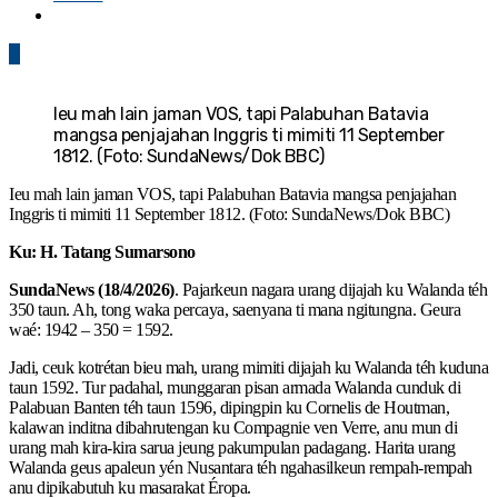
0
Ieu mah lain jaman VOS, tapi Palabuhan Batavia
mangsa penjajahan Inggris ti mimiti 11 September
1812. (Foto: SundaNews/Dok BBC)
Ieu mah lain jaman VOS, tapi Palabuhan Batavia mangsa penjajahan
Inggris ti mimiti 11 September 1812. (Foto: SundaNews/Dok BBC)
Ku: H. Tatang Sumarsono
SundaNews (18/4/2026)
. Pajarkeun nagara urang dijajah ku Walanda téh
350 taun. Ah, tong waka percaya, saenyana ti mana ngitungna. Geura
waé: 1942 – 350 = 1592.
Jadi, ceuk kotrétan bieu mah, urang mimiti dijajah ku Walanda téh kuduna
taun 1592. Tur padahal, munggaran pisan armada Walanda cunduk di
Palabuan Banten téh taun 1596, dipingpin ku Cornelis de Houtman,
kalawan inditna dibahrutengan ku Compagnie ven Verre, anu mun di
urang mah kira-kira sarua jeung pakumpulan padagang. Harita urang
Walanda geus apaleun yén Nusantara téh ngahasilkeun rempah-rempah
anu dipikabutuh ku masarakat Éropa.