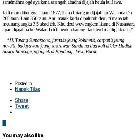
saméméhna ogé aya kana satengah abadna dijajah heula ku Jawa.
Jadi mun diitungna ti taun 1677, lilana Priangan dijajah ku Walanda téh
265 taun. Lain 350 taun. Anu matak kudu dipaluruh deui, ti mana tah
meunang angka 3,5 abad téh. Kitu deui wewengkon lianna di Nusantara
apan dijajahna ku Walanda téh henteu bareng. Jadi teu bisa digitik rata.*
*H. Tatang Sumarsono, jurnalis jeung kolumnis, carponis jeung
novelis, budayawan jeung sastrawan Sunda nu dua kali dileler Hadiah
Sastra Rancage, nganjrek di Bandung, Jawa Barat.
Posted in
Napak Tilas
Share
Tweet
0
You may also like