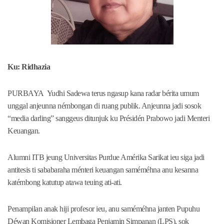
Ku: Ridhazia
PURBAYA Yudhi Sadewa terus ngasup kana radar bérita umum
unggal anjeunna némbongan di ruang publik. Anjeunna jadi sosok
“media darling” sanggeus ditunjuk ku Présidén Prabowo jadi Menteri
Keuangan.
Alumni ITB jeung Universitas Purdue Amérika Sarikat ieu siga jadi
antitesis ti sababaraha ménteri keuangan saméméhna anu kesanna
katémbong katutup atawa teuing ati-ati.
Penampilan anak hiji profesor ieu, anu saméméhna janten Pupuhu
Déwan Komisioner Lembaga Penjamin Simpanan (LPS), sok