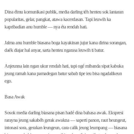
Dina élmu komunikasi publik, media darling téh henteu sok lantaran
popularitas, gelar, pangkat, atawa kacerdasan. Tapi leuwih ka
kapribadian anu humble — nya éta rendah hati.
Jalma anu humble biasana boga kayakinan jujur kana dirina sorangan,
daék diajar hal anyar, sarta henteu ngarasa leuwih ti batur.
Anjeunna lain ngan ukur rendah hati, tapi ogé mibanda sipat kabuka
jeung ramah kana pamadegan batur sabab tipe ieu bisa ngadalikeun
ego.
Basa Awak
Sosok media darling biasana pisan hadé dina bahasa awak. Ekspresi
rarayna jeung sakabéh gerak awakna — saperti panon, raut beungeut,
intonasi sora, gerakan leungeun, cara calik jeung leumpang — biasana