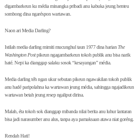
digambarkeun ku média minangka pribadi anu kabuka jeung henteu
sombong dina ngaréspon wartawan.
Naon ari Media Darling?
Istilah media darling mimiti mucunghul taun 1977 dina harian
The
Washington Post
pikeun ngagambarkeun tokoh publik anu bisa narik
haté. Nepi ka dianggap salaku sosok “kesayangan” média.
Media darling téh ngan ukur sebutan pikeun ngawakilan tokoh publik
anu hadé paripolahna ka wartawan jeung média, sahingga ngajadikeun
wartawan betah jeung resep ngaliput dirina.
Malah, éta tokoh sok dianggap mibanda nilai berita anu luhur lantaran
bisa jadi narasumber anu alus, tanpa aya pamaksaan atawa niat goréng.
Rendah Hati!