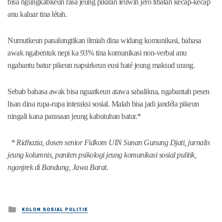
bisa ngungkabkeun rasa jeung pikiran leuwih jero tibatan kecap-kecap
anu kaluar tina létah.
Numutkeun panalungtikan ilmiah dina widang komunikasi, bahasa
awak ngabentuk nepi ka 93% tina komunikasi non-verbal anu
ngabantu batur pikeun napsirkeun eusi haté jeung maksud urang.
Sebab bahasa awak bisa nguatkeun atawa sabalikna, ngabantah pesen
lisan dina rupa-rupa interaksi sosial. Malah bisa jadi jandéla pikeun
ningali kana parasaan jeung kabutuhan batur.*
* Ridhazia, dosen senior Fidkom UIN Sunan Gunung Djati, jurnalis
jeung kolumnis, paniten psikologi jeung komunikasi sosial pulitik,
nganjrek di Bandung, Jawa Barat.
Posted
KOLOM SOSIAL POLITIK
in