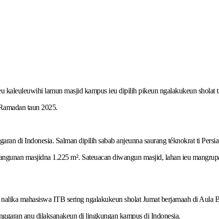
 kaleuleuwihi lamun masjid kampus ieu dipilih pikeun ngalakukeun sholat t
l Ramadan taun 2025.
n di Indonesia. Salman dipilih sabab anjeunna saurang téknokrat ti Pers
angunan masjidna 1.225 m². Sateuacan diwangun masjid, lahan ieu mangrupa
 nalika mahasiswa ITB sering ngalakukeun sholat Jumat berjamaah di Aula
ggaran anu dilaksanakeun di lingkungan kampus di Indonesia.