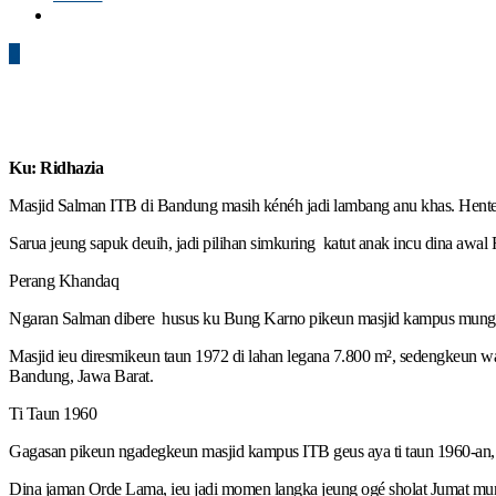
0
Ku: Ridhazia
Masjid Salman ITB di Bandung masih kénéh jadi lambang anu khas. Henteu
Sarua jeung sapuk deuih, jadi pilihan simkuring katut anak incu dina awa
Perang Khandaq
Ngaran Salman dibere husus ku Bung Karno pikeun masjid kampus munggara
Masjid ieu diresmikeun taun 1972 di lahan legana 7.800 m², sedengkeun w
Bandung, Jawa Barat.
Ti Taun 1960
Gagasan pikeun ngadegkeun masjid kampus ITB geus aya ti taun 1960-an,
Dina jaman Orde Lama, ieu jadi momen langka jeung ogé sholat Jumat mun