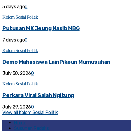
5 days ago
0
Kolom Sosial Politik
Putusan MK Jeung Nasib MBG
7 days ago
0
Kolom Sosial Politik
Demo Mahasiswa LainPikeun Mumusuhan
July 30, 2026
0
Kolom Sosial Politik
Perkara Viral Salah Ngitung
July 29, 2026
0
View all Kolom Sosial Politik
Home
Susunan Redaksi