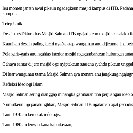
Ieu momen janten awal pikeun ngadegkeun masjid kampus di ITB. Padahal h
kampus.
Tetep Unik
Desain arsitéktur khas Masjid Salman ITB ngajadikeun masjid ieu salaku
Kaunikan desain paling kaciri nyaéta atap wangunan anu dijieunna tina b
Pola garis-garis anu ngahias interior masjid ngagambarkeun hubungan ant
Cahaya samar di jero masjid ogé nyiptakeun suasana syahdu pikeun unggal 
Di luar wangunan utama Masjid Salman aya menara anu jangkung ngajugrug. 
Refleksi Ideologi Islam
Masjid Salman sering dianggap minangka gambaran tina perjuangan ideologi p
Numutkeun hiji panalungtikan, Masjid Salman ITB ngalaman opat periodis
Taun 1970-an bercorak idéologis,
Taun 1980-an leuwih kana kabudayaan,