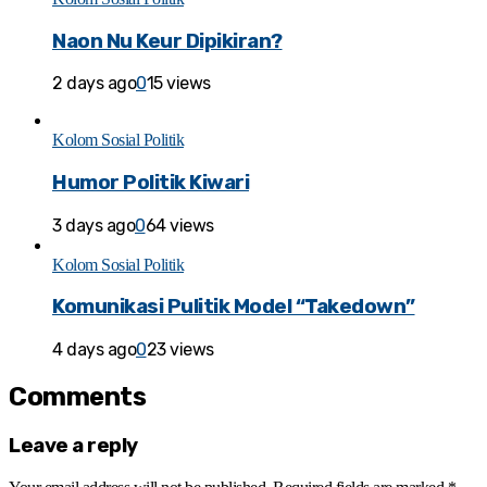
Naon Nu Keur Dipikiran?
2 days ago
0
15 views
Kolom Sosial Politik
Humor Politik Kiwari
3 days ago
0
64 views
Kolom Sosial Politik
Komunikasi Pulitik Model “Takedown”
4 days ago
0
23 views
Comments
Leave a reply