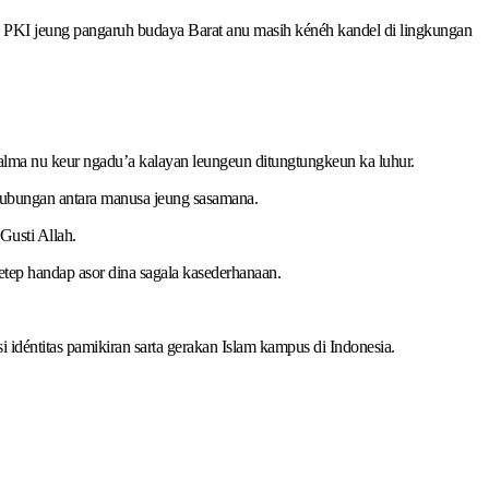
as PKI jeung pangaruh budaya Barat anu masih kénéh kandel di lingkungan
alma nu keur ngadu’a kalayan leungeun ditungtungkeun ka luhur.
 hubungan antara manusa jeung sasamana.
Gusti Allah.
etep handap asor dina sagala kasederhanaan.
i idéntitas pamikiran sarta gerakan Islam kampus di Indonesia.