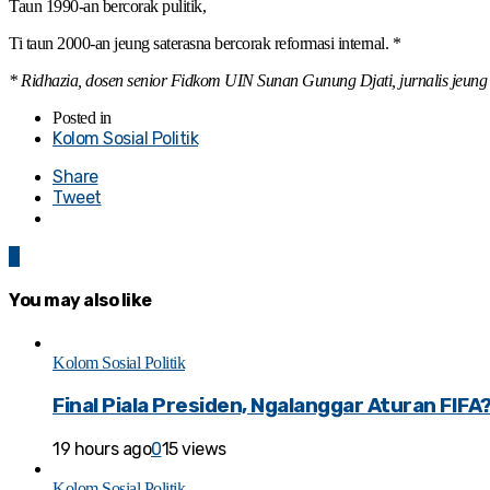
Taun 1990-an bercorak pulitik,
Ti taun 2000-an jeung saterasna bercorak reformasi internal. *
* Ridhazia, dosen senior Fidkom UIN Sunan Gunung Djati, jurnalis jeung k
Posted in
Kolom Sosial Politik
Share
Tweet
0
You may also like
Kolom Sosial Politik
Final Piala Presiden, Ngalanggar Aturan FIFA
19 hours ago
0
15 views
Kolom Sosial Politik