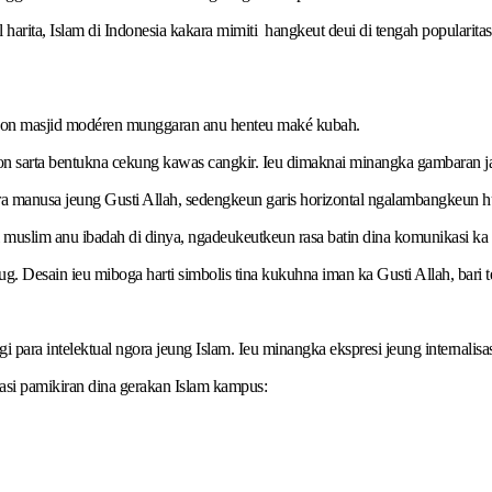
arita, Islam di Indonesia kakara mimiti hangkeut deui di tengah popularit
 ikon masjid modéren munggaran anu henteu maké kubah.
eton sarta bentukna cekung kawas cangkir. Ieu dimaknai minangka gambaran j
ara manusa jeung Gusti Allah, sedengkeun garis horizontal ngalambangkeun
muslim anu ibadah di dinya, ngadeukeutkeun rasa batin dina komunikasi ka 
Desain ieu miboga harti simbolis tina kukuhna iman ka Gusti Allah, bari t
ara intelektual ngora jeung Islam. Ieu minangka ekspresi jeung internalisas
asi pamikiran dina gerakan Islam kampus: