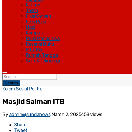
Kuliner
Tokoh
Fiksi Cerpen
Fiksi Puisi
Hobi
Kampus
Puisi Mahasiswa
Resensi Buku
RT / RW
Rumah Tangga
Sain & Teknologi
Search
Kolom Sosial Politik
Masjid Salman ITB
By
admin@sundanews
March 2, 2025
458 views
Share
Tweet