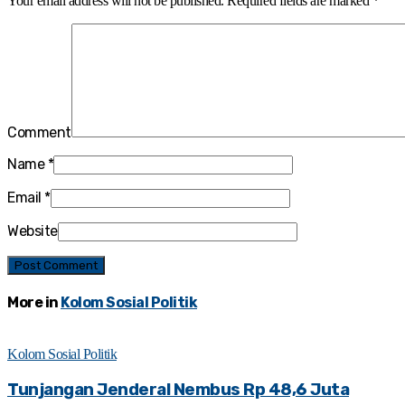
Your email address will not be published.
Required fields are marked
*
Comment
Name
*
Email
*
Website
More in
Kolom Sosial Politik
Kolom Sosial Politik
Tunjangan Jenderal Nembus Rp 48,6 Juta