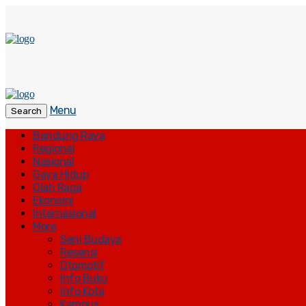
Menu
Search
Bandung Raya
Regional
Nasional
Gaya Hidup
Olah Raga
Ekonomi
Internasional
More
Seni Budaya
Resensi
Otomotif
Info Buku
Info Kota
Kampus