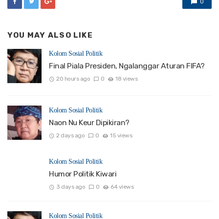
0
YOU MAY ALSO LIKE
Kolom Sosial Politik
Final Piala Presiden, Ngalanggar Aturan FIFA?
20 hours ago
0
18 views
Kolom Sosial Politik
Naon Nu Keur Dipikiran?
2 days ago
0
15 views
Kolom Sosial Politik
Humor Politik Kiwari
3 days ago
0
64 views
Kolom Sosial Politik