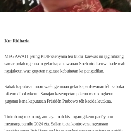
Ku: Ridhazia
MEGAWATI jeung PDIP saenyana teu kudu kaewas nu ijigimbrang
samar polah ngeunaan gelar kapahlawanan Soeharto. Leuwi hade mah
ngajukeun wae gugatan ngarasa kebuiratan ka pangadilan.
Sabab kaputusan naon waé ngeunaan gelar kapahlawanan téh kabuka
pikeun dibolaykeun. Sanajan kasempetan pikeun meunangkeun
gugatan kana kaputusan Présidén Prabowo téh kacida leutikna.
Tinimbang meunang, anu aya mah bisa ngarugikeun partéy anu
meunang pamilu 2024 éta. Salian ti eta kontroversi ngeunaan