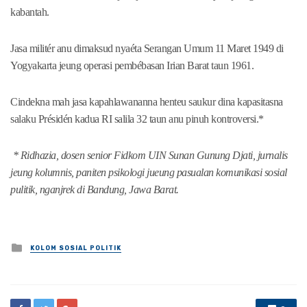
kabantah.
Jasa militér anu dimaksud nyaéta Serangan Umum 11 Maret 1949 di
Yogyakarta jeung operasi pembébasan Irian Barat taun 1961.
Cindekna mah jasa kapahlawananna henteu saukur dina kapasitasna
salaku Présidén kadua RI salila 32 taun anu pinuh kontroversi.*
* Ridhazia, dosen senior Fidkom UIN Sunan Gunung Djati, jurnalis
jeung kolumnis, paniten psikologi jueung pasualan komunikasi sosial
pulitik, nganjrek di Bandung, Jawa Barat.
Posted
KOLOM SOSIAL POLITIK
in