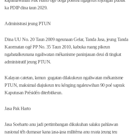
kapahlawanan Pak Harto ogé boga poténsi ngagerus rojongan publik
ka PDIP dina taun 2029.
Administrasi jeung PTUN
Dina UU No. 20 Taun 2009 ngeunaan Gelar, Tanda Jasa, jeung Tanda
Kaormatan ogé PP No. 35 Taun 2010, kabuka ruang pikeun
ngabatalkeunana ngaliwatan mékanisme paninjauan deui di tingkat
administratif jeung PTUN.
Kalayan catetan, lamun gugatan dilakukeun ngaliwatan mékanisme
PTUN, maksimal diajukeun teu kénging ngaleuwihan 90 poé saprak
Kaputusan Présidén diterbitkeun.
Jasa Pak Harto
Jasa Soeharto anu jadi pertimbangan dikukuhan salaku pahlawan
nasional téh dumasar kana jasa-jasa militérna anu nyata jeung teu