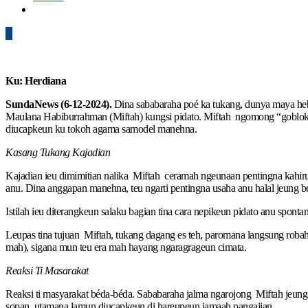
0
Ku: Herdiana
SundaNews (6-12-2024).
Dina sababaraha poé ka tukang, dunya maya heb
Maulana Habiburrahman (Miftah) kungsi pidato. Miftah ngomong “goblok” an
diucapkeun ku tokoh agama samodel manehna.
Kasang Tukang Kajadian
Kajadian ieu dimimitian nalika Miftah ceramah ngeunaan pentingna kahiru
anu. Dina anggapan manehna, teu ngarti pentingna usaha anu halal jeung b
Istilah ieu diterangkeun salaku bagian tina cara nepikeun pidato anu sponta
Leupas tina tujuan Miftah, tukang dagang es teh, paromana langsung robah
mah), sigana mun teu era mah hayang ngaragrageun cimata.
Reaksi Ti Masarakat
Reaksi ti masyarakat béda-béda. Sababaraha jalma ngarojong Miftah jeung
sopan, utamana lamun diucapkeun di hareupeun jamaah pangajian.