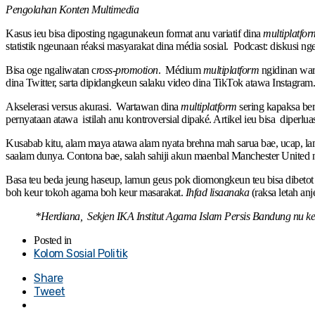
Pengolahan Konten Multimedia
Kasus ieu bisa diposting ngagunakeun format anu variatif dina
multiplatfor
statistik ngeunaan réaksi masyarakat dina média sosial. Podcast: diskusi 
Bisa oge ngaliwatan c
ross-promotion
. Médium
multiplatform
ngidinan wart
dina Twitter, sarta dipidangkeun salaku video dina TikTok atawa Instagram.
Akselerasi versus akurasi. Wartawan dina
multiplatform
sering kapaksa be
pernyataan atawa istilah anu kontroversial dipaké. Artikel ieu bisa diperl
Kusabab kitu, alam maya atawa alam nyata brehna mah sarua bae, ucap, lam
saalam dunya. Contona bae, salah sahiji akun maenbal Manchester United 
Basa teu beda jeung haseup, lamun geus pok diomongkeun teu bisa dibetot d
boh keur tokoh agama boh keur masarakat.
Ihfad lisaanaka
(raksa letah anj
*Herdiana, Sekjen IKA Institut Agama Islam Persis Bandung nu keur 
Posted in
Kolom Sosial Politik
Share
Tweet