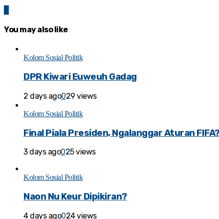
0
You may also like
Kolom Sosial Politik
DPR Kiwari Euweuh Gadag
2 days ago
0
29 views
Kolom Sosial Politik
Final Piala Presiden, Ngalanggar Aturan FIFA
3 days ago
0
25 views
Kolom Sosial Politik
Naon Nu Keur Dipikiran?
4 days ago
0
24 views