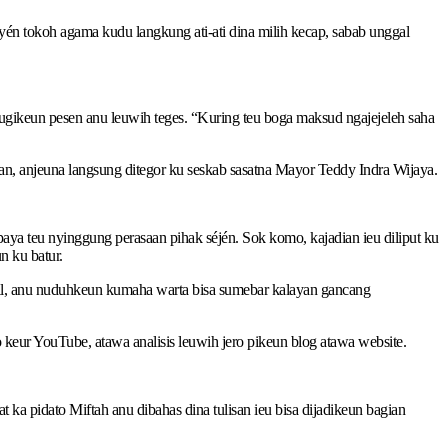
k yén tokoh agama kudu langkung ati-ati dina milih kecap, sabab unggal
adugikeun pesen anu leuwih teges. “Kuring teu boga maksud ngajejeleh saha
n, anjeuna langsung ditegor ku seskab sasatna Mayor Teddy Indra Wijaya.
ya teu nyinggung perasaan pihak séjén. Sok komo, kajadian ieu diliput ku
n ku batur.
ial, anu nuduhkeun kumaha warta bisa sumebar kalayan gancang
to keur YouTube, atawa analisis leuwih jero pikeun blog atawa website.
t ka pidato Miftah anu dibahas dina tulisan ieu bisa dijadikeun bagian