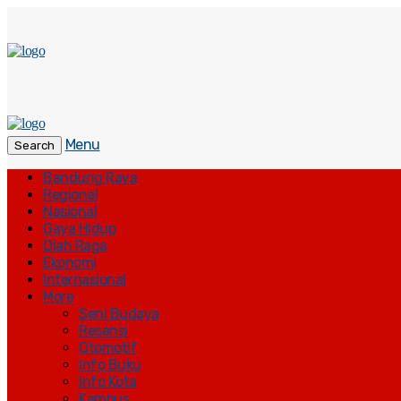
Menu
Search
Bandung Raya
Regional
Nasional
Gaya Hidup
Olah Raga
Ekonomi
Internasional
More
Seni Budaya
Resensi
Otomotif
Info Buku
Info Kota
Kampus