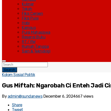
Kuliner
Tokoh
Fiksi Cerpen
Fiksi Puisi
Hobi
Kampus
Puisi Mahasiswa
Resensi Buku
RT / RW
Rumah Tangga
Sain & Teknologi
Search
Kolom Sosial Politik
Gus Miftah: Ngarobah Ci Enteh Jadi C
By
admin@sundanews
December 6, 2024
667 views
Share
Tweet