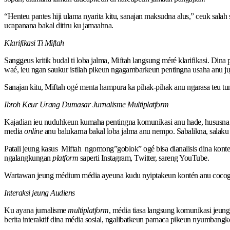
“Henteu pantes hiji ulama nyarita kitu, sanajan maksudna alus,” ceuk salah
ucapanana bakal ditiru ku jamaahna.
Klarifikasi Ti Miftah
Sanggeus kritik budal ti loba jalma, Miftah langsung méré klarifikasi. Di
waé, ieu ngan saukur istilah pikeun ngagambarkeun pentingna usaha anu juj
Sanajan kitu, Miftah ogé menta hampura ka pihak-pihak anu ngarasa teu t
Ibroh Keur Urang Dumasar Jurnalisme Multiplatform
Kajadian ieu nuduhkeun kumaha pentingna komunikasi anu hade, hususna ti
media
online
anu balukarna bakal loba jalma anu nempo. Sabalikna, salaku 
Patali jeung kasus Miftah ngomong”goblok” ogé bisa dianalisis dina kont
ngalangkungan
platform
saperti Instagram, Twitter, sareng YouTube.
Wartawan jeung médium média ayeuna kudu nyiptakeun kontén anu coco
Interaksi jeung Audiens
Ku ayana jurnalisme
multiplatform
, média tiasa langsung komunikasi jeu
berita interaktif dina média sosial, ngalibatkeun pamaca pikeun nyumbangk