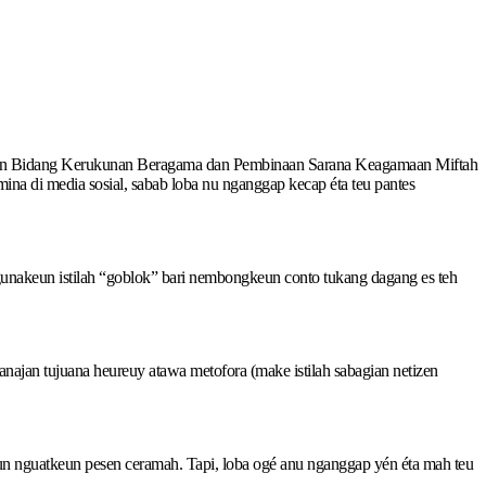
esiden Bidang Kerukunan Beragama dan Pembinaan Sarana Keagamaan Miftah
na di media sosial, sabab loba nu nganggap kecap éta teu pantes
gunakeun istilah “goblok” bari nembongkeun conto tukang dagang es teh
najan tujuana heureuy atawa metofora (make istilah sabagian netizen
un nguatkeun pesen ceramah. Tapi, loba ogé anu nganggap yén éta mah teu