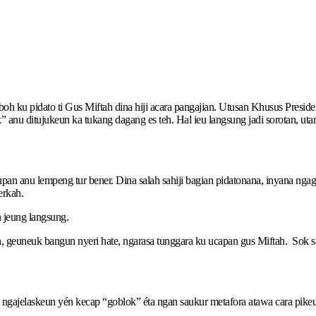
oh ku pidato ti Gus Miftah dina hiji acara pangajian. Utusan Khusus Pr
u ditujukeun ka tukang dagang es teh. Hal ieu langsung jadi sorotan, utami
pan anu lempeng tur bener. Dina salah sahiji bagian pidatonana, inyana nga
erkah.
n jeung langsung.
, geuneuk bangun nyeri hate, ngarasa tunggara ku ucapan gus Miftah. Sok sa
 ngajelaskeun yén kecap “goblok” éta ngan saukur metafora atawa cara pike