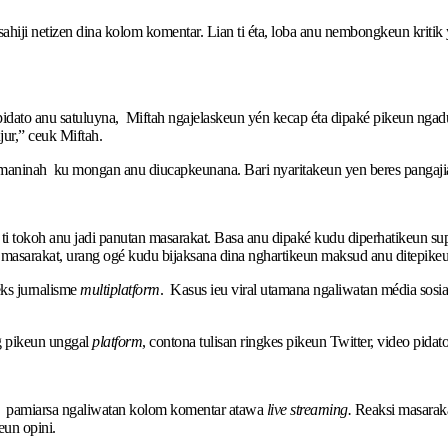
 sahiji netizen dina kolom komentar. Lian ti éta, loba anu nembongkeun kriti
na pidato anu satuluyna, Miftah ngajelaskeun yén kecap éta dipaké pikeun ng
ur,” ceuk Miftah.
umaninah ku mongan anu diucapkeunana. Bari nyaritakeun yen beres pangajia
 tokoh anu jadi panutan masarakat. Basa anu dipaké kudu diperhatikeun supa
masarakat, urang ogé kudu bijaksana dina nghartikeun maksud anu ditepikeu
eks jurnalisme
multiplatform
. Kasus ieu viral utamana ngaliwatan média sos
g pikeun unggal
platform
, contona tulisan ringkes pikeun Twitter, video pida
ng pamiarsa ngaliwatan kolom komentar atawa
live streaming.
Reaksi masaraka
eun opini.