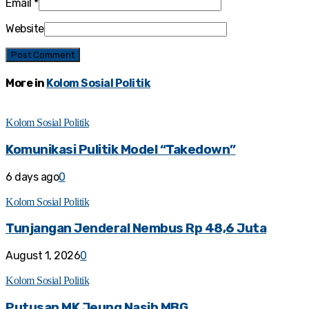
Email
*
Website
More in
Kolom Sosial Politik
Kolom Sosial Politik
Komunikasi Pulitik Model “Takedown”
6 days ago
0
Kolom Sosial Politik
Tunjangan Jenderal Nembus Rp 48,6 Juta
August 1, 2026
0
Kolom Sosial Politik
Putusan MK Jeung Nasib MBG