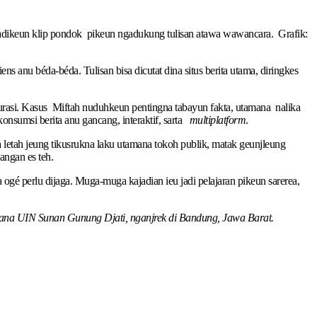
jadikeun klip pondok pikeun ngadukung tulisan atawa wawancara. Grafik:
 anu béda-béda. Tulisan bisa dicutat dina situs berita utama, diringkes
kurasi. Kasus Miftah nuduhkeun pentingna tabayun fakta, utamana nalika
konsumsi berita anu gancang, interaktif, sarta
multiplatform
.
 letah jeung tikusrukna laku utamana tokoh publik, matak geunjleung
angan es teh.
ogé perlu dijaga. Muga-muga kajadian ieu jadi pelajaran pikeun sarerea,
na UIN Sunan Gunung Djati, nganjrek di Bandung, Jawa Barat.