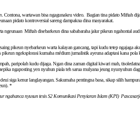
m.
Contona, wartawan bisa ngagunakeu video. Bagian tina pidato Miftah di
ngeunaan pidato kontroversial sareng dampakna dina masyarakat.
a ngeunaan Miftah disebarkeun dina sababaraha jalur pikeun ngahontal audiens
rsaing pikeun nyebarkeun warta kalayan gancang, tapi kudu tetep ngajaga a
uas pikeun ngeksplorasi kumaha médium jurnalistik ayeuna adaptasi kana pola 
pah, paripolah kudu dijaga. Ngan dina zaman digital kiwari mah, tisoledatna
nepika ngaposting yen nyuhun piala teh sarua mulyana jeung nyunyuhun dag
eui siga kenur langlayangan. Sakumaha pentingna basa, sikap silih hampura 
eun). *
ngahanca nyusun tesis S2 Komunikasi Penyiaran Islam (KPI) Pascasarja