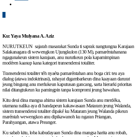
0
Ku: Yaya Mulyana A. Aziz
NURUTKEUN sajarah masarakat Sunda ti saprak nangtungna Karajaan
Salakanagara di wewengkon Ujungkulon (130 M), pamaréntahanana
ngagunakeun sistem karajaan, anu nurutkeun pola kapamimpinan
modéren kaasup kana kategori transendensi totaliter.
Transendensi totaliter téh nyaéta pamaréntahan anu boga ciri: teu aya
dialog (atawa indoktrinasi), rahayat digambarkeun dina kaayaan darurat
jeung bingung anu merlukeun kaputusan gancang, sarta hierarki prioritas
nilai ditangtukeun ku pamingpin tanpa kompromi jeung bawahan.
Kitu deui dina mangsa ahirna sistem karajaan Sunda anu merdéka,
utamana nalika aya di handapeun kakawasaan Mataram jeung Walanda,
sistem transendensi totaliter dipaké ku Mataram jeung Walanda pikeun
maréntah wewengkon anu dipikawanoh ku ngaran Priangan,
Parahyangan, atawa Preanger.
Ku sabab kitu, loba kabudayaan Sunda dina mangsa harita anu robah,