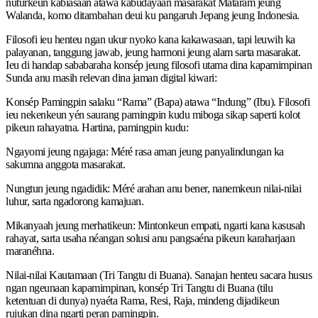
nuturkeun kabiasaan atawa kabudayaan masarakat Mataram jeung
Walanda, komo ditambahan deui ku pangaruh Jepang jeung Indonesia.
Filosofi ieu henteu ngan ukur nyoko kana kakawasaan, tapi leuwih ka
palayanan, tanggung jawab, jeung harmoni jeung alam sarta masarakat.
Ieu di handap sababaraha konsép jeung filosofi utama dina kapamimpinan
Sunda anu masih relevan dina jaman digital kiwari:
Konsép Pamingpin salaku “Rama” (Bapa) atawa “Indung” (Ibu). Filosofi
ieu nekenkeun yén saurang pamingpin kudu miboga sikap saperti kolot
pikeun rahayatna. Hartina, pamingpin kudu:
Ngayomi jeung ngajaga: Méré rasa aman jeung panyalindungan ka
sakumna anggota masarakat.
Nungtun jeung ngadidik: Méré arahan anu bener, nanemkeun nilai-nilai
luhur, sarta ngadorong kamajuan.
Mikanyaah jeung merhatikeun: Mintonkeun empati, ngarti kana kasusah
rahayat, sarta usaha néangan solusi anu pangsaéna pikeun karaharjaan
maranéhna.
Nilai-nilai Kautamaan (Tri Tangtu di Buana). Sanajan henteu sacara husus
ngan ngeunaan kapamimpinan, konsép Tri Tangtu di Buana (tilu
ketentuan di dunya) nyaéta Rama, Resi, Raja, mindeng dijadikeun
rujukan dina ngarti peran pamingpin.