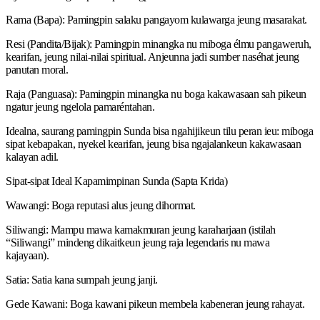
Rama (Bapa): Pamingpin salaku pangayom kulawarga jeung masarakat.
Resi (Pandita/Bijak): Pamingpin minangka nu miboga élmu pangaweruh,
kearifan, jeung nilai-nilai spiritual. Anjeunna jadi sumber naséhat jeung
panutan moral.
Raja (Panguasa): Pamingpin minangka nu boga kakawasaan sah pikeun
ngatur jeung ngelola pamaréntahan.
Idealna, saurang pamingpin Sunda bisa ngahijikeun tilu peran ieu: miboga
sipat kebapakan, nyekel kearifan, jeung bisa ngajalankeun kakawasaan
kalayan adil.
Sipat-sipat Ideal Kapamimpinan Sunda (Sapta Krida)
Wawangi: Boga reputasi alus jeung dihormat.
Siliwangi: Mampu mawa kamakmuran jeung karaharjaan (istilah
“Siliwangi” mindeng dikaitkeun jeung raja legendaris nu mawa
kajayaan).
Satia: Satia kana sumpah jeung janji.
Gede Kawani: Boga kawani pikeun membela kabeneran jeung rahayat.