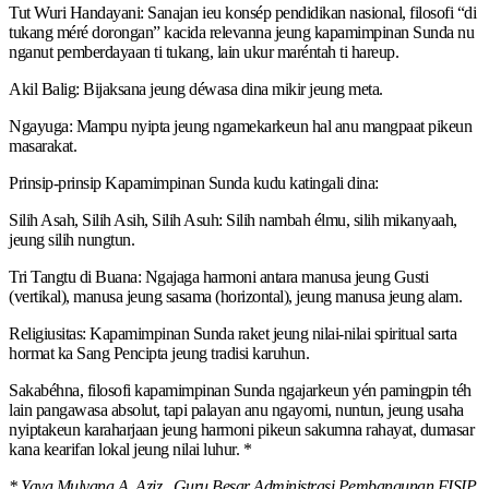
Tut Wuri Handayani: Sanajan ieu konsép pendidikan nasional, filosofi “di
tukang méré dorongan” kacida relevanna jeung kapamimpinan Sunda nu
nganut pemberdayaan ti tukang, lain ukur maréntah ti hareup.
Akil Balig: Bijaksana jeung déwasa dina mikir jeung meta.
Ngayuga: Mampu nyipta jeung ngamekarkeun hal anu mangpaat pikeun
masarakat.
Prinsip-prinsip Kapamimpinan Sunda kudu katingali dina:
Silih Asah, Silih Asih, Silih Asuh: Silih nambah élmu, silih mikanyaah,
jeung silih nungtun.
Tri Tangtu di Buana: Ngajaga harmoni antara manusa jeung Gusti
(vertikal), manusa jeung sasama (horizontal), jeung manusa jeung alam.
Religiusitas: Kapamimpinan Sunda raket jeung nilai-nilai spiritual sarta
hormat ka Sang Pencipta jeung tradisi karuhun.
Sakabéhna, filosofi kapamimpinan Sunda ngajarkeun yén pamingpin téh
lain pangawasa absolut, tapi palayan anu ngayomi, nuntun, jeung usaha
nyiptakeun karaharjaan jeung harmoni pikeun sakumna rahayat, dumasar
kana kearifan lokal jeung nilai luhur. *
* Yaya Mulyana A. Aziz, Guru Besar Administrasi Pembangunan FISIP