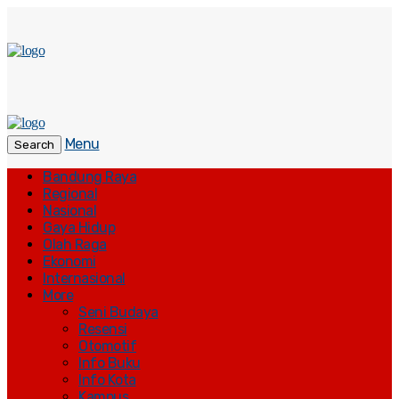
Menu
Search
Bandung Raya
Regional
Nasional
Gaya Hidup
Olah Raga
Ekonomi
Internasional
More
Seni Budaya
Resensi
Otomotif
Info Buku
Info Kota
Kampus