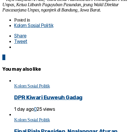
Unpas, Ketua Litbanh Paguyuban Pasundan, jeung Wakil Direktur
Pascasarjana Unpas, nganjrek di Bandung, Jawa Barat.
Posted in
Kolom Sosial Politik
Share
Tweet
0
You may also like
Kolom Sosial Politik
DPR Kiwari Euweuh Gadag
1 day ago
0
25 views
Kolom Sosial Politik
Final Piala Presiden, Ngalanggar Aturan