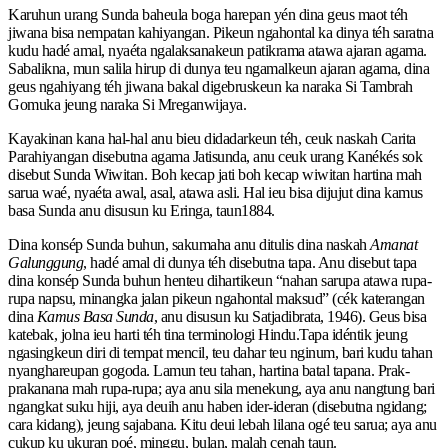
Karuhun urang Sunda baheula boga harepan yén dina geus maot téh
jiwana bisa nempatan kahiyangan. Pikeun ngahontal ka dinya téh saratna
kudu hadé amal, nyaéta ngalaksanakeun patikrama atawa ajaran agama.
Sabalikna, mun salila hirup di dunya teu ngamalkeun ajaran agama, dina
geus ngahiyang téh jiwana bakal digebruskeun ka naraka Si Tambrah
Gomuka jeung naraka Si Mreganwijaya.
Kayakinan kana hal-hal anu bieu didadarkeun téh, ceuk naskah Carita
Parahiyangan disebutna agama Jatisunda, anu ceuk urang Kanékés sok
disebut Sunda Wiwitan. Boh kecap jati boh kecap wiwitan hartina mah
sarua waé, nyaéta awal, asal, atawa asli. Hal ieu bisa dijujut dina kamus
basa Sunda anu disusun ku Eringa, taun1884.
Dina konsép Sunda buhun, sakumaha anu ditulis dina naskah
Amanat
Galunggung
, hadé amal di dunya téh disebutna tapa. Anu disebut tapa
dina konsép Sunda buhun henteu dihartikeun “nahan sarupa atawa rupa-
rupa napsu, minangka jalan pikeun ngahontal maksud” (cék katerangan
dina
Kamus Basa Sunda
, anu disusun ku Satjadibrata, 1946). Geus bisa
katebak, jolna ieu harti téh tina terminologi Hindu.Tapa idéntik jeung
ngasingkeun diri di tempat mencil, teu dahar teu nginum, bari kudu tahan
nyanghareupan gogoda. Lamun teu tahan, hartina batal tapana. Prak-
prakanana mah rupa-rupa; aya anu sila menekung, aya anu nangtung bari
ngangkat suku hiji, aya deuih anu haben ider-ideran (disebutna ngidang;
cara kidang), jeung sajabana. Kitu deui lebah lilana ogé teu sarua; aya anu
cukup ku ukuran poé, minggu, bulan, malah cenah taun.