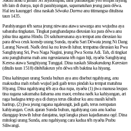
Sakitu abad ti jaman Sri Jayabhupati, lahir pamadegan yén tempat hiyang
téh lain di dunya, tapi di parahiyangan, sapamatuhan jeung para déwa.
Hal ieu kaunggel dina naskah
Séwaka Darma
anu titimangsa ditulisna
taun 1435.
Parahiyangan téh sarua jeung nirwana atawa sawarga anu wujudna aya
sabaraha tingkatan. Tingkat panghandapna dieusian ku para déwa anu
jolna tina agama Hindu. Di saluhureunana aya tempat anu dieusian ku
para déwa ceuk konsép urang Sunda, nyaéta Sari Déwata jeung Ni Dang
Larang Nawati. Naék deui ka nu leuwih luhur, tempatna dieusian ku Pwa
Sanghiyang Sri, Pwa Naga Nagini, jeung Pwa Soma Adi. Tah, di tingkat
anu pangluhurna mah anu ngeusianana téh ngan hiji, nyaéta Sanghiyang
Keresa atawa Sanghiyang Tunggal. Dina naskah
Siksakandang Karesian
(ditulis taun 1518) ditétélakeun yén déwa téh baktina ka hiyang.
Dina kahirupan urang Sunda buhun aya anu disebut ngahiyang, anu
maksudna mah robah wujud jadi gaib terus pindah ka tempat matuhna
Hiyang. Dina ngahiyang téh aya dua rupa, nyaéta (1) jiwa manusa leupas
tina ragana sakumaha ilaharna anu maot, erohna naék ka kahiyangan, ari
raga badagna tetep aya di dunya terus dikubur ku anu masih kénéh
harirup, (2) jiwa jeung ragana ngaleungit, jadi gaib, terus nempatan
kahiyangan. Ceuk ajaran Sunda buhun, ngahiyang cara anu kadua
dianggap leuwih luhur darajatna, tapi langka pisan kajadianana ogé. Dina
mitologi urang Sunda, anu ngahiyang cara kadua téh nyaéta Prabu
Siliwangi.