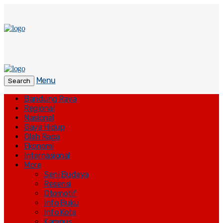
Menu
Search
Bandung Raya
Regional
Nasional
Gaya Hidup
Olah Raga
Ekonomi
Internasional
More
Seni Budaya
Resensi
Otomotif
Info Buku
Info Kota
Kampus