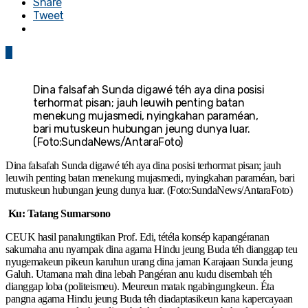
Share
Tweet
0
Dina falsafah Sunda digawé téh aya dina posisi
terhormat pisan; jauh leuwih penting batan
menekung mujasmedi, nyingkahan paraméan,
bari mutuskeun hubungan jeung dunya luar.
(Foto:SundaNews/AntaraFoto)
Dina falsafah Sunda digawé téh aya dina posisi terhormat pisan; jauh
leuwih penting batan menekung mujasmedi, nyingkahan paraméan, bari
mutuskeun hubungan jeung dunya luar. (Foto:SundaNews/AntaraFoto)
Ku: Tatang Sumarsono
CEUK hasil panalungtikan Prof. Edi, tétéla konsép kapangéranan
sakumaha anu nyampak dina agama Hindu jeung Buda téh dianggap teu
nyugemakeun pikeun karuhun urang dina jaman Karajaan Sunda jeung
Galuh. Utamana mah dina lebah Pangéran anu kudu disembah téh
dianggap loba (politeismeu). Meureun matak ngabingungkeun. Éta
pangna agama Hindu jeung Buda téh diadaptasikeun kana kapercayaan