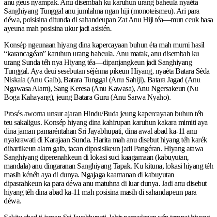
anu geus nyampak. Anu disembah ku karuhun urang baheula nyaéta
Sanghiyang Tunggal anu jumlahna ngan hiji (monoteismeu). Ari para
déwa, poisisina ditunda di sahandeupan Zat Anu Hiji téa—mun ceuk basa
ayeuna mah posisina ukur jadi asistén.
Konsép ngeunaan hiyang dina kapercayaan buhun éta mah murni hasil
“karancagéan” karuhun urang baheula. Anu matak, anu disembah ku
urang Sunda téh nya Hiyang téa—dipanjangkeun jadi Sanghiyang
Tunggal. Aya deui sesebutan séjénna pikeun Hiyang, nyaéta Batara Séda
Niskala (Anu Gaib), Batara Tunggal (Anu Sahiji), Batara Jagad (Anu
Ngawasa Alam), Sang Keresa (Anu Kawasa), Anu Ngersakeun (Nu
Boga Kahayang), jeung Batara Guru (Anu Sarwa Nyaho).
Prosés aworna unsur ajaran Hindu/Buda jeung kapercayaan buhun téh
teu sakaligus. Konsép hiyang dina kahirupan karuhun kakara mimiti aya
dina jaman pamaréntahan Sri Jayabhupati, dina awal abad ka-11 anu
nyakrawati di Karajaan Sunda. Harita mah anu disebut hiyang téh karék
dihartikeun alam gaib, tacan diposisikeun jadi Pangéran. Hiyang atawa
Sanghiyang diperenahkeun di lokasi suci kaagamaan (kabuyutan,
mandala) anu dingaranan Sanghiyang Tapak. Ku kituna, lokasi hiyang téh
masih kénéh aya di dunya. Ngajaga kaamanan di kabuyutan
dipasrahkeun ka para déwa anu matuhna di luar dunya. Jadi anu disebut
hiyang téh dina abad ka-11 mah posisina masih di sahandapeun para
déwa.