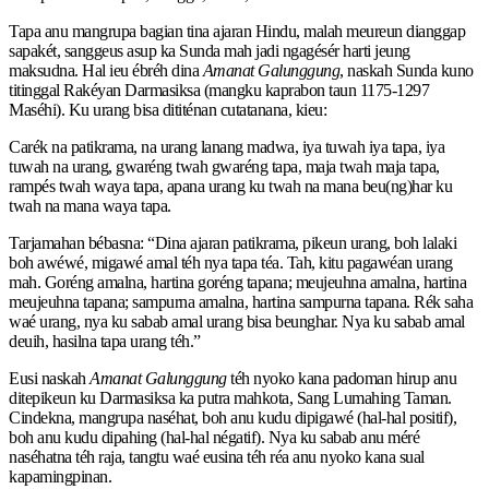
Tapa anu mangrupa bagian tina ajaran Hindu, malah meureun dianggap
sapakét, sanggeus asup ka Sunda mah jadi ngagésér harti jeung
maksudna. Hal ieu ébréh dina
Amanat Galunggung
, naskah Sunda kuno
titinggal Rakéyan Darmasiksa (mangku kaprabon taun 1175-1297
Maséhi). Ku urang bisa dititénan cutatanana, kieu:
Carék na patikrama, na urang lanang madwa, iya tuwah iya tapa, iya
tuwah na urang, gwaréng twah gwaréng tapa, maja twah maja tapa,
rampés twah waya tapa, apana urang ku twah na mana beu(ng)har ku
twah na mana waya tapa.
Tarjamahan bébasna: “Dina ajaran patikrama, pikeun urang, boh lalaki
boh awéwé, migawé amal téh nya tapa téa. Tah, kitu pagawéan urang
mah. Goréng amalna, hartina goréng tapana; meujeuhna amalna, hartina
meujeuhna tapana; sampurna amalna, hartina sampurna tapana. Rék saha
waé urang, nya ku sabab amal urang bisa beunghar. Nya ku sabab amal
deuih, hasilna tapa urang téh.”
Eusi naskah
Amanat Galunggung
téh nyoko kana padoman hirup anu
ditepikeun ku Darmasiksa ka putra mahkota, Sang Lumahing Taman.
Cindekna, mangrupa naséhat, boh anu kudu dipigawé (hal-hal positif),
boh anu kudu dipahing (hal-hal négatif). Nya ku sabab anu méré
naséhatna téh raja, tangtu waé eusina téh réa anu nyoko kana sual
kapamingpinan.