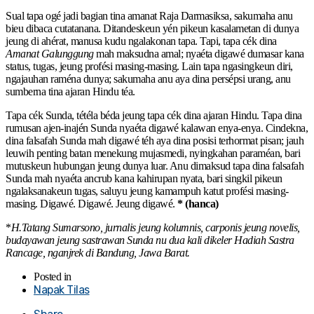
Sual tapa ogé jadi bagian tina amanat Raja Darmasiksa, sakumaha anu
bieu dibaca cutatanana. Ditandeskeun yén pikeun kasalametan di dunya
jeung di ahérat, manusa kudu ngalakonan tapa. Tapi, tapa cék dina
Amanat Galunggung
mah maksudna amal; nyaéta digawé dumasar kana
status, tugas, jeung profési masing-masing. Lain tapa ngasingkeun diri,
ngajauhan raména dunya; sakumaha anu aya dina persépsi urang, anu
sumberna tina ajaran Hindu téa.
Tapa cék Sunda, tétéla béda jeung tapa cék dina ajaran Hindu. Tapa dina
rumusan ajen-inajén Sunda nyaéta digawé kalawan enya-enya. Cindekna,
dina falsafah Sunda mah digawé téh aya dina posisi terhormat pisan; jauh
leuwih penting batan menekung mujasmedi, nyingkahan paraméan, bari
mutuskeun hubungan jeung dunya luar. Anu dimaksud tapa dina falsafah
Sunda mah nyaéta ancrub kana kahirupan nyata, bari singkil pikeun
ngalaksanakeun tugas, saluyu jeung kamampuh katut profési masing-
masing. Digawé. Digawé. Jeung digawé.
* (hanca)
*
H.Tatang Sumarsono, jurnalis jeung kolumnis, carponis jeung novelis,
budayawan jeung sastrawan Sunda nu dua kali dikeler Hadiah Sastra
Rancage, nganjrek di Bandung, Jawa Barat.
Posted in
Napak Tilas