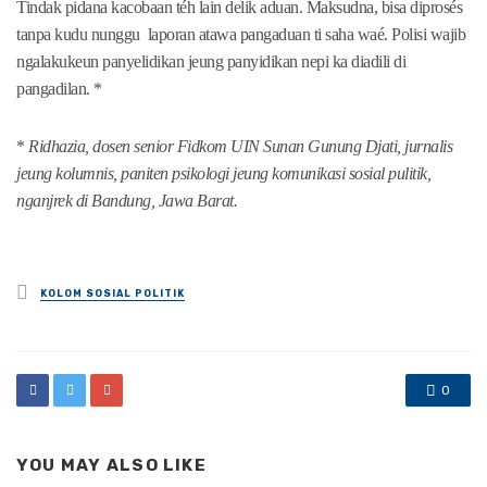
Tindak pidana kacobaan téh lain delik aduan. Maksudna, bisa diprosés
tanpa kudu nunggu laporan atawa pangaduan ti saha waé. Polisi wajib
ngalakukeun panyelidikan jeung panyidikan nepi ka diadili di
pangadilan. *
*
Ridhazia, dosen senior Fidkom UIN Sunan Gunung Djati, jurnalis
jeung kolumnis, paniten psikologi jeung komunikasi sosial pulitik,
nganjrek di Bandung, Jawa Barat.
Posted
KOLOM SOSIAL POLITIK
in
0
YOU MAY ALSO LIKE