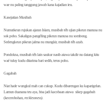
wae nu paling tanggung jawab kana kajadian ieu.
Kasejatian Musibah
Numutkeun rujukan ajaran Islam, musibah téh ujian pikeun manusa nu
sok poho. Sakaligus pangéling pikeun manusa nu sombong.
Sedengkeun pikeun jalma nu mungkir, musibah téh azab.
Pondokna, musibah téh lain saukur nasib atawa takdir nu datang kitu
waé tuluy kudu ditarima bari sedih, terus poho.
Gagabah
Niat hade wungkul mah can cukup. Kudu dibarengan ku kaparigelan.
Lamun duanana teu aya, bisa jadi kacobaan atawa sikep gagabah
(kecerobohan,
recklessness)
.