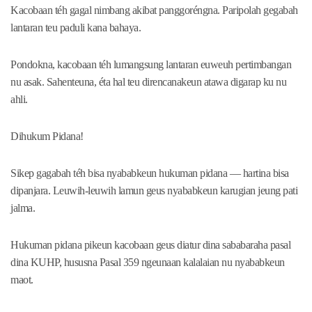
Kacobaan téh gagal nimbang akibat panggoréngna. Paripolah gegabah
lantaran teu paduli kana bahaya.
Pondokna, kacobaan téh lumangsung lantaran euweuh pertimbangan
nu asak. Sahenteuna, éta hal teu direncanakeun atawa digarap ku nu
ahli.
Dihukum Pidana!
Sikep gagabah téh bisa nyababkeun hukuman pidana — hartina bisa
dipanjara. Leuwih-leuwih lamun geus nyababkeun karugian jeung pati
jalma.
Hukuman pidana pikeun kacobaan geus diatur dina sababaraha pasal
dina KUHP, hususna Pasal 359 ngeunaan kalalaian nu nyababkeun
maot.