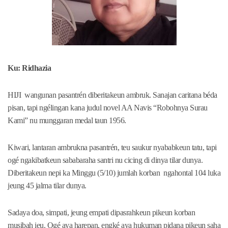
Ku: Ridhazia
HIJI wangunan pasantrén diberitakeun ambruk. Sanajan caritana béda
pisan, tapi ngélingan kana judul novel AA Navis “Robohnya Surau
Kami” nu munggaran medal taun 1956.
Kiwari, lantaran ambrukna pasantrén, teu saukur nyababkeun tatu, tapi
ogé ngakibatkeun sababaraha santri nu cicing di dinya tilar dunya.
Diberitakeun nepi ka Minggu (5/10) jumlah korban ngahontal 104 luka
jeung 45 jalma tilar dunya.
Sadaya doa, simpati, jeung empati dipasrahkeun pikeun korban
musibah ieu. Ogé aya harepan, engké aya hukuman pidana pikeun saha