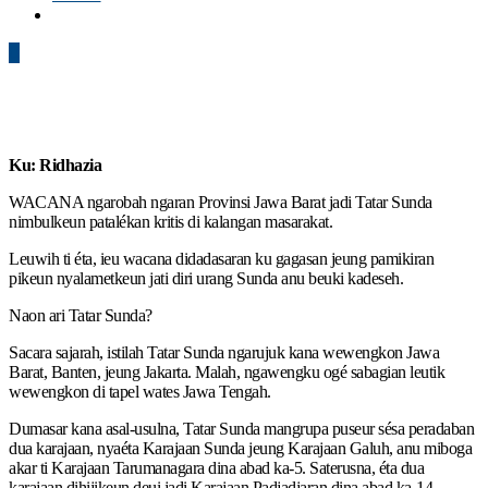
0
Ku: Ridhazia
WACANA ngarobah ngaran Provinsi Jawa Barat jadi Tatar Sunda
nimbulkeun patalékan kritis di kalangan masarakat.
Leuwih ti éta, ieu wacana didadasaran ku gagasan jeung pamikiran
pikeun nyalametkeun jati diri urang Sunda anu beuki kadeseh.
Naon ari Tatar Sunda?
Sacara sajarah, istilah Tatar Sunda ngarujuk kana wewengkon Jawa
Barat, Banten, jeung Jakarta. Malah, ngawengku ogé sabagian leutik
wewengkon di tapel wates Jawa Tengah.
Dumasar kana asal-usulna, Tatar Sunda mangrupa puseur sésa peradaban
dua karajaan, nyaéta Karajaan Sunda jeung Karajaan Galuh, anu miboga
akar ti Karajaan Tarumanagara dina abad ka-5. Saterusna, éta dua
karajaan dihijikeun deui jadi Karajaan Padjadjaran dina abad ka-14.