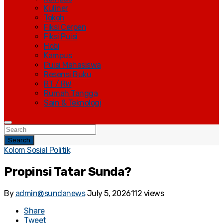
Kuliner
Tokoh
Fiksi Cerpen
Fiksi Puisi
Hobi
Kampus
Puisi Mahasiswa
Resensi Buku
RT / RW
Rumah Tangga
Sain & Teknologi
Search
Kolom Sosial Politik
Propinsi Tatar Sunda?
By
admin@sundanews
July 5, 2026
112 views
Share
Tweet