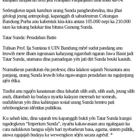
Sedengkeun tapak karuhun urang Sunda pangheubeulna, tina jihat
géologi jeung antropologi, kapanggih di sabudeureun Cekungan
Bandung Purba anu kabentuk kira-kira antara 105.000 nepi ka 210.000
taun ka tukang balukar tina bituna Gunung Sunda.
Tatar Sunda: Peradaban Batin
Tulisan Prof. Ija Suntana ti UIN Bandung méré sudut pandang anu
leuwih mere ilham ngeunaan kahayang ngarobah ngaran Jawa Barat jadi
Tatar Sunda, utamana dina pamadegan yén jati diri Sunda beuki kasisih.
Numutkeun pamikiran éta profesor, dina lalakon sajarah Nusantara anu
panjang, urang Sunda leuwih loba ngawangun peradaban nu ngajunjung
ajén étika.
Tradisi anu ngajén kasataraan dina falsafah silih asih, silih asah, jeung silih
asuh, ditambah ku budaya nyarita kalayan merenah tur someah,
nuduhkeun yén dina kahirupan sosial urang Sunda henteu pati
némbongkeun idéntitas pulitikna.
Ku sabab kitu, dina sajarah teu kapanggih bukti yén Tatar Sunda kungsi
ngadegkeun “Imperium Sunda”, nyaéta kakawasaan anu ngalegaan ku
cara nalukkeun bangsa séjén bari nyebarkeun basa, agama, sistem pulitik,
atawa ngajajah budaya ka wewengkon séjén sacara agrésif. *