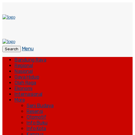
Menu
Search
Bandung Raya
Regional
Nasional
Gaya Hidup
Olah Raga
Ekonomi
Internasional
More
Seni Budaya
Resensi
Otomotif
Info Buku
Info Kota
Kampus