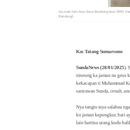
Ieu mah foto Alun-Akun Bandung taun 1890. Hari
Bandung)
Ku: Tatang Sumarsono
SundaNews (28/01/2025
). 
nineung ka jaman nu geus k
kekacapan ti Muhammad Koer
sastrawan Sunda, cenah, an
Nya tangtu taya salahna ng
ku jaman kapungkur, bari ay
lain hartina urang kudu bal