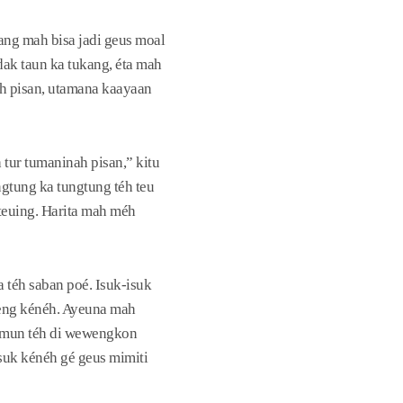
ang mah bisa jadi geus moal
ak taun ka tukang, éta mah
uh pisan, utamana kaayaan
tur tumaninah pisan,” kitu
gtung ka tungtung téh teu
teuing. Harita mah méh
 téh saban poé. Isuk-isuk
eng kénéh. Ayeuna mah
alimun téh di wewengkon
suk kénéh gé geus mimiti