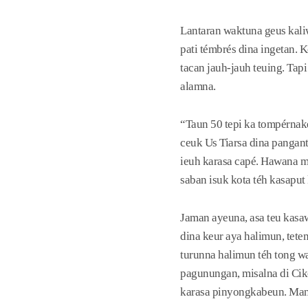
Lantaran waktuna geus kaliw
pati témbrés dina ingetan.
tacan jauh-jauh teuing. Tap
alamna.
“Taun 50 tepi ka tompérnake
ceuk Us Tiarsa dina pangan
ieuh karasa capé. Hawana m
saban isuk kota téh kasaput
Jaman ayeuna, asa teu kasa
dina keur aya halimun, te
turunna halimun téh tong wa
pagunungan, misalna di Ciko
karasa pinyongkabeun. Ma