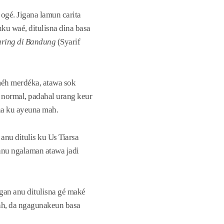
ogé. Jigana lamun carita
ku waé, ditulisna dina basa
ring di Bandung
(Syarif
méh merdéka, atawa sok
 normal, padahal urang keur
na ku ayeuna mah.
anu ditulis ku Us Tiarsa
anu ngalaman atawa jadi
gan anu ditulisna gé maké
mah, da ngagunakeun basa