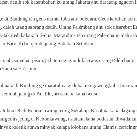
can deuih sok katambahan ku urang Jakarta anu daratang ngadon l
gé di Bandung téh geus mimiti loba anu bubuara. Geus karuhan ari
, dalah urang sabrang deuih. Urang Palémbang anu sok disarebut En
atak mah kakara hiji-dua. Maratuhna téh urang Palémbang mah sabu
asar Baru, Kebonjeruk, jeung Babakan Setatsion.
a mah, sumebar pisan, jadi teu ngagunduk kawas urang Palémbang.
kana saté, és puter.
buara di Bandung gé maratuhna gé loba nu ngawungkul. Cara urang
eureuh jeung di Pal Tilu, arusahana kana beusi.
ratuhna téh di Kebonkawung jeung Sukahaji. Kasabna kana dagang 
haurgeulis jeung di Kebonkawung, usahana kana bodasan, diwadahan 
nyak keletik atawa minyak kalapa lolobana urang Ciamis, caricingn