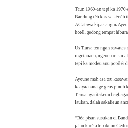
Taun 1960-an tepi ka 1970-a
Bandung téh karasa kénéh ti
AC atawa kipas angin. Ayeu
hotél, gedong tempat hibura
Us Tiarsa teu ngan sawates
ingetanana, ngeunaan kadah
tepi ka modeu anu popilér d
Ayeuna mah asa teu kasawan
kaayaanana gé geus pinuh ku
Tiarsa nyaritakeun bagbaga
laukan, dalah sakalieun ancr
“Réa pisan susukan di Bandu
jalan karéta lebakeun Gedon