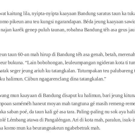
at kaitung lila, nyipta-nyipta kaayaan Bandung saratus taun ka tuk
 Komo pikeun anu teu kungsi ngarandapan. Béda jeung kaayaan sawid
i najan karék genep puluh taunan, robahna Bandung téh asa geus ja
un taun 60-an mah hirup di Bandung téh asa genah, betah, merenah 
teur bukuna. “Lain bobohongan, leuleumpangan ngideran kota ti tun
atak seger jeung ariuh ku tatangkalan. Tutumpakan teu palubareng 
 ku halimun. Ciibun ngagarenclang dina tatangkalan.”
wang mun kaayaan di Bandung disaput ku halimun, bari jeung kituna
tempoan saméméh haneut moyan mah tangtuna gé masih remeng-rem
ka saban poé, da taun kali gé asa tara. Paling-paling nu sok aya h
lé Lémbang atawa di Pangaléngan. Ari di kota mah, paralun, isuk-i
na komo mun ka beurangnakeun ngabebetrak mah.