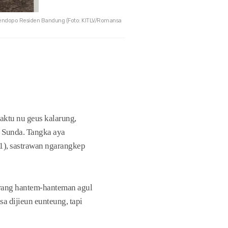
 pendopo Residen Bandung (Foto: KITLV/Romansa
waktu nu geus kalarung,
 Sunda. Tangka aya
1), sastrawan ngarangkep
 urang hantem-hanteman agul
a dijieun eunteung, tapi