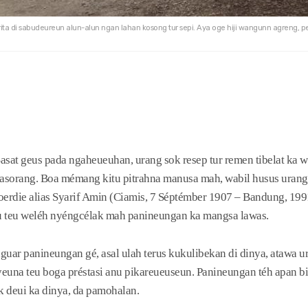
ta di sabudeureun alun-alun ngan lahan kosong tur sepi. Aya oge hiji wangunn agreng,
Sasat geus pada ngaheueuhan, urang sok resep tur remen tibelat ka 
asorang. Boa mémang kitu pitrahna manusa mah, wabil husus urang
die alias Syarif Amin (Ciamis, 7 Séptémber 1907 – Bandung, 199
u teu weléh nyéngcélak mah panineungan ka mangsa lawas.
aguar panineungan gé, asal ulah terus kukulibekan di dinya, atawa
euna teu boga préstasi anu pikareueuseun. Panineungan téh apan bis
ik deui ka dinya, da pamohalan.