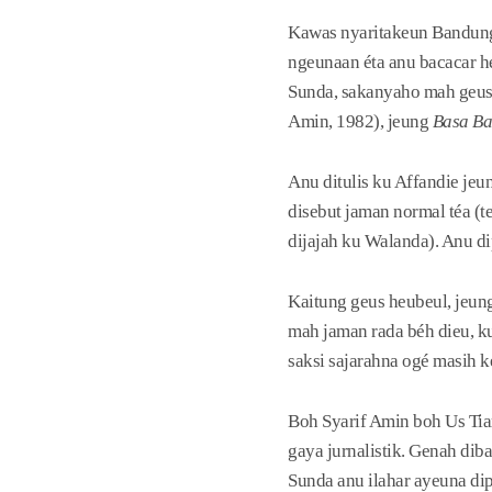
Kawas nyaritakeun Bandung 
ngeunaan éta anu bacacar hé
Sunda, sakanyaho mah geus 
Amin, 1982), jeung
Basa B
Anu ditulis ku Affandie je
disebut jaman normal téa (t
dijajah ku Walanda). Anu d
Kaitung geus heubeul, jeung
mah jaman rada béh dieu, k
saksi sajarahna ogé masih 
Boh Syarif Amin boh Us Tia
gaya jurnalistik. Genah dib
Sunda anu ilahar ayeuna d