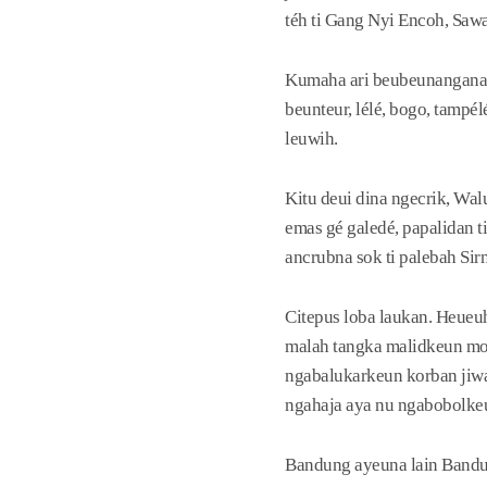
téh ti Gang Nyi Encoh, Saw
Kumaha ari beubeunanganana
beunteur, lélé, bogo, tampé
leuwih.
Kitu deui dina ngecrik, Wa
emas gé galedé, papalidan t
ancrubna sok ti palebah Sirn
Citepus loba laukan. Heueuh
malah tangka malidkeun mob
ngabalukarkeun korban jiwa,
ngahaja aya nu ngabobolkeun
Bandung ayeuna lain Bandun