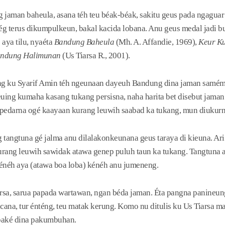
jaman baheula, asana téh teu béak-béak, sakitu geus pada ngaguar 
g terus dikumpulkeun, bakal kacida lobana. Anu geus medal jadi bu
aya tilu, nyaéta
Bandung
Baheula
(Mh. A. Affandie, 1969),
Keur Ku
andung Halimunan
(Us Tiarsa R., 2001).
ung ku Syarif Amin téh ngeunaan dayeuh Bandung dina jaman samé
euing kumaha kasang tukang persisna, naha harita bet disebut jaman
ipedarna ogé kaayaan kurang leuwih saabad ka tukang, mun diukur
 tangtuna gé jalma anu dilalakonkeunana geus taraya di kieuna. Ari 
urang leuwih sawidak atawa genep puluh taun ka tukang. Tangtuna 
kénéh aya (atawa boa loba) kénéh anu jumeneng.
rsa, sarua papada wartawan, ngan béda jaman. Éta pangna panineun
acana, tur énténg, teu matak kerung. Komo nu ditulis ku Us Tiarsa 
ipaké dina pakumbuhan.