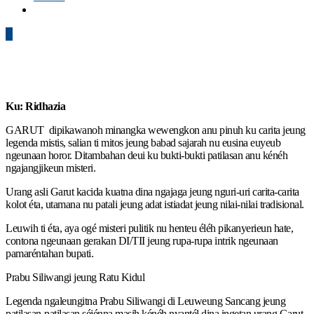
0
Ku: Ridhazia
GARUT dipikawanoh minangka wewengkon anu pinuh ku carita jeung
legenda mistis, salian ti mitos jeung babad sajarah nu eusina euyeub
ngeunaan horor. Ditambahan deui ku bukti-bukti patilasan anu kénéh
ngajangjikeun misteri.
Urang asli Garut kacida kuatna dina ngajaga jeung nguri-uri carita-carita
kolot éta, utamana nu patali jeung adat istiadat jeung nilai-nilai tradisional.
Leuwih ti éta, aya ogé misteri pulitik nu henteu éléh pikanyerieun hate,
contona ngeunaan gerakan DI/TII jeung rupa-rupa intrik ngeunaan
pamaréntahan bupati.
Prabu Siliwangi jeung Ratu Kidul
Legenda ngaleungitna Prabu Siliwangi di Leuweung Sancang jeung
patilasan-patilasan séjénna masih kénéh nyantél dina ingetan urang Garut.