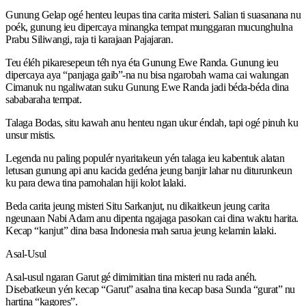
Gunung Gelap ogé henteu leupas tina carita misteri. Salian ti suasanana nu
poék, gunung ieu dipercaya minangka tempat munggaran mucunghulna
Prabu Siliwangi, raja ti karajaan Pajajaran.
Teu éléh pikaresepeun téh nya éta Gunung Ewe Randa. Gunung ieu
dipercaya aya “panjaga gaib”-na nu bisa ngarobah warna cai walungan
Cimanuk nu ngaliwatan suku Gunung Ewe Randa jadi béda-béda dina
sababaraha tempat.
Talaga Bodas, situ kawah anu henteu ngan ukur éndah, tapi ogé pinuh ku
unsur mistis.
Legenda nu paling populér nyaritakeun yén talaga ieu kabentuk alatan
letusan gunung api anu kacida gedéna jeung banjir lahar nu diturunkeun
ku para dewa tina pamohalan hiji kolot lalaki.
Beda carita jeung misteri Situ Sarkanjut, nu dikaitkeun jeung carita
ngeunaan Nabi Adam anu dipenta ngajaga pasokan cai dina waktu harita.
Kecap “kanjut” dina basa Indonesia mah sarua jeung kelamin lalaki.
Asal-Usul
Asal-usul ngaran Garut gé dimimitian tina misteri nu rada anéh.
Disebatkeun yén kecap “Garut” asalna tina kecap basa Sunda “gurat” nu
hartina “kagores”.