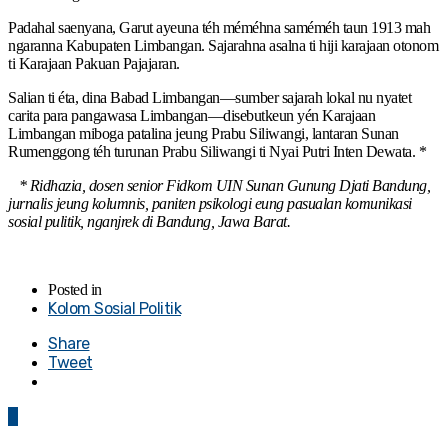
Padahal saenyana, Garut ayeuna téh méméhna saméméh taun 1913 mah
ngaranna Kabupaten Limbangan. Sajarahna asalna ti hiji karajaan otonom
ti Karajaan Pakuan Pajajaran.
Salian ti éta, dina Babad Limbangan—sumber sajarah lokal nu nyatet
carita para pangawasa Limbangan—disebutkeun yén Karajaan
Limbangan miboga patalina jeung Prabu Siliwangi, lantaran Sunan
Rumenggong téh turunan Prabu Siliwangi ti Nyai Putri Inten Dewata. *
* Ridhazia, dosen senior Fidkom UIN Sunan Gunung Djati Bandung,
jurnalis jeung kolumnis, paniten psikologi eung pasualan komunikasi
sosial pulitik, nganjrek di Bandung, Jawa Barat.
Posted in
Kolom Sosial Politik
Share
Tweet
0