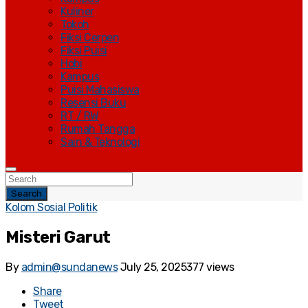
Kuliner
Tokoh
Fiksi Cerpen
Fiksi Puisi
Hobi
Kampus
Puisi Mahasiswa
Resensi Buku
RT / RW
Rumah Tangga
Sain & Teknologi
Search
Kolom Sosial Politik
Misteri Garut
By
admin@sundanews
July 25, 2025
377 views
Share
Tweet