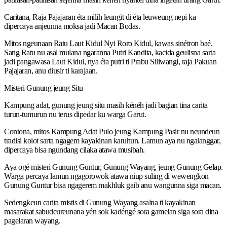
Caritana, Raja Pajajaran éta milih leungit di éta leuweung nepi ka
dipercaya anjeunna moksa jadi Macan Bodas.
Mitos ngeunaan Ratu Laut Kidul Nyi Roro Kidul, kawas sinétron baé.
Sang Ratu nu asal mulana ngaranna Putri Kandita, kacida geulisna sarta
jadi pangawasa Laut Kidul, nya éta putri ti Prabu Siliwangi, raja Pakuan
Pajajaran, anu diusir ti karajaan.
Misteri Gunung jeung Situ
Kampung adat, gunung jeung situ masih kénéh jadi bagian tina carita
turun-tumurun nu terus dipedar ku warga Garut.
Contona, mitos Kampung Adat Pulo jeung Kampung Pasir nu neundeun
tradisi kolot sarta ngagem kayakinan karuhun. Lamun aya nu ngalanggar,
dipercaya bisa ngundang cilaka atawa musibah.
Aya ogé misteri Gunung Guntur, Gunung Wayang, jeung Gunung Gelap.
Warga percaya lamun ngagorowok atawa niup suling di wewengkon
Gunung Guntur bisa ngagerem makhluk gaib anu wangunna siga macan.
Sedengkeun carita mistis di Gunung Wayang asalna ti kayakinan
masarakat sabudeureunana yén sok kadéngé sora gamelan siga sora dina
pagelaran wayang.