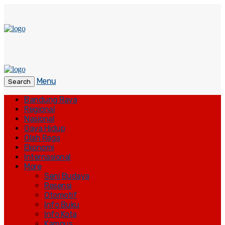
Menu
Search
Bandung Raya
Regional
Nasional
Gaya Hidup
Olah Raga
Ekonomi
Internasional
More
Seni Budaya
Resensi
Otomotif
Info Buku
Info Kota
Kampus