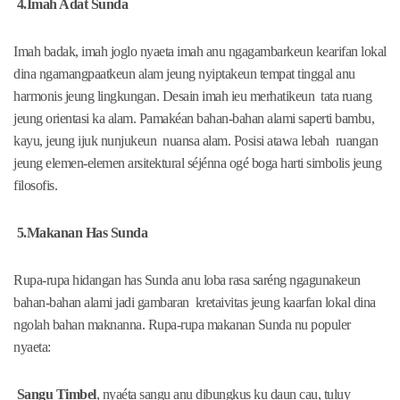
4.Imah Adat Sunda
Imah badak, imah joglo nyaeta imah anu ngagambarkeun kearifan lokal
dina ngamangpaatkeun alam jeung nyiptakeun tempat tinggal anu
harmonis jeung lingkungan. Desain imah ieu merhatikeun tata ruang
jeung orientasi ka alam. Pamakéan bahan-bahan alami saperti bambu,
kayu, jeung ijuk nunjukeun nuansa alam. Posisi atawa lebah ruangan
jeung elemen-elemen arsitektural séjénna ogé boga harti simbolis jeung
filosofis.
5.Makanan Has Sunda
Rupa-rupa hidangan has Sunda anu loba rasa saréng ngagunakeun
bahan-bahan alami jadi gambaran kretaivitas jeung kaarfan lokal dina
ngolah bahan maknanna. Rupa-rupa makanan Sunda nu populer
nyaeta:
Sangu Timbel
, nyaéta sangu anu dibungkus ku daun cau, tuluy