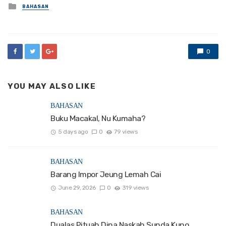
Posted
BAHASAN
in
0
YOU MAY ALSO LIKE
BAHASAN
Buku Macakal, Nu Kumaha?
5 days ago
0
79 views
BAHASAN
Barang Impor Jeung Lemah Cai
June 29, 2026
0
319 views
BAHASAN
Dualas Pituah Dina Naskah Sunda Kuno