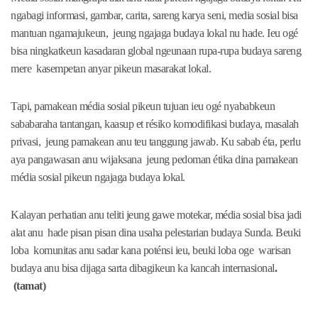
ngabagi informasi, gambar, carita, sareng karya seni, media sosial bisa
mantuan ngamajukeun, jeung ngajaga budaya lokal nu hade. Ieu ogé
bisa ningkatkeun kasadaran global ngeunaan rupa-rupa budaya sareng
mere kasempetan anyar pikeun masarakat lokal.
Tapi, pamakean média sosial pikeun tujuan ieu ogé nyababkeun
sababaraha tantangan, kaasup et résiko komodifikasi budaya, masalah
privasi, jeung pamakean anu teu tanggung jawab. Ku sabab éta, perlu
aya pangawasan anu wijaksana jeung pedoman étika dina pamakean
média sosial pikeun ngajaga budaya lokal.
Kalayan perhatian anu teliti jeung gawe motekar, média sosial bisa jadi
alat anu hade pisan pisan dina usaha pelestarian budaya Sunda. Beuki
loba komunitas anu sadar kana poténsi ieu, beuki loba oge warisan
budaya anu bisa dijaga sarta dibagikeun ka kancah internasional
.
(tamat)