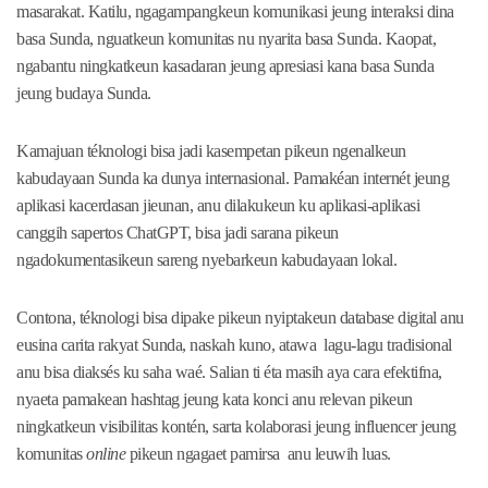
masarakat. Katilu, ngagampangkeun komunikasi jeung interaksi dina
basa Sunda, nguatkeun komunitas nu nyarita basa Sunda. Kaopat,
ngabantu ningkatkeun kasadaran jeung apresiasi kana basa Sunda
jeung budaya Sunda.
Kamajuan téknologi bisa jadi kasempetan pikeun ngenalkeun
kabudayaan Sunda ka dunya internasional. Pamakéan internét jeung
aplikasi kacerdasan jieunan, anu dilakukeun ku aplikasi-aplikasi
canggih sapertos ChatGPT, bisa jadi sarana pikeun
ngadokumentasikeun sareng nyebarkeun kabudayaan lokal.
Contona, téknologi bisa dipake pikeun nyiptakeun database digital anu
eusina carita rakyat Sunda, naskah kuno, atawa lagu-lagu tradisional
anu bisa diaksés ku saha waé. Salian ti éta masih aya cara efektifna,
nyaeta pamakean hashtag jeung kata konci anu relevan pikeun
ningkatkeun visibilitas kontén, sarta kolaborasi jeung influencer jeung
komunitas
online
pikeun ngagaet pamirsa anu leuwih luas.