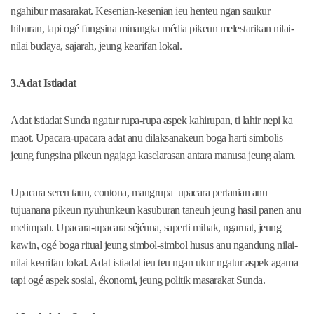
ngahibur masarakat. Kesenian-kesenian ieu henteu ngan saukur
hiburan, tapi ogé fungsina minangka média pikeun melestarikan nilai-
nilai budaya, sajarah, jeung kearifan lokal.
3.Adat Istiadat
Adat istiadat Sunda ngatur rupa-rupa aspek kahirupan, ti lahir nepi ka
maot. Upacara-upacara adat anu dilaksanakeun boga harti simbolis
jeung fungsina pikeun ngajaga kaselarasan antara manusa jeung alam.
Upacara seren taun, contona, mangrupa upacara pertanian anu
tujuanana pikeun nyuhunkeun kasuburan taneuh jeung hasil panen anu
melimpah. Upacara-upacara séjénna, saperti mihak, ngaruat, jeung
kawin, ogé boga ritual jeung simbol-simbol husus anu ngandung nilai-
nilai kearifan lokal. Adat istiadat ieu teu ngan ukur ngatur aspek agama
tapi ogé aspek sosial, ékonomi, jeung politik masarakat Sunda.