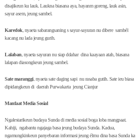
disajikeun ku lauk. Laukna biasana aya, hayanm goreng, lauk asin,
sayur asem, jeung sambel.
Karedok
, nyaeta sabarangsaning s sayur-sayuran nu dibere sambél
kacang nu lada jeung gurih.
Lalaban
, nyaeta sayuran nu siap ddahar dina kaayaan atah, biasana
lalapan diasongkeun jeung sambel.
Sate maranggi
, nyaeta sate daging sapi nu rasaba gutih. Sate ieu biasa
dipidangkeun di daerah Purwakarta jeung Cianjur
Manfaat Media Sosial
Ngalestarikeun budaya Sunda di media sosial boga loba mangpaat.
Kahiji, ngabantu ngajaga basa jeung budaya Sunda. Kadua,
ngamungkinkeun panyebaran informasi jeung élmu dina basa Sunda ka