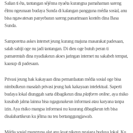
Salian ti éta, tantangan séjénna nyaéta kurangna pamahaman sareng
élmu ngeunaan budaya Sunda di kalangan pangguna média sosial, anu
bisa ngawatesan panyebaran sareng panarimaan kontén dina Basa
Sunda.
Samporetna askes internet jeung kurang majuna masarakat padesaan,
salah sahiji oge nu jadi tantangan. Di dieu oge butuh peran ti
pamarentah dina nyadiakeun akses jaringan internet nu sakabeh tempat,
kaasup di padesaan.
Privasi jeung hak kakayaan dina pemanfaatan média sosial oge bisa
nimbulkeun masalah privasi jeung hak kakayaan intelektual. Saperti
budaya lokal diunggah sarta dibagikeun dina
platform online
, aya risiko
kusabab jalma lainna bisa ngagunakeun informasi atau karyana tanpa
izin. Aya risiko mangsa informasi nu kuurang dibagikeun teh bisa
disalahartikeun ku jélma nu teu bertanggungjawab.
Média sosial mangrupa alat anu kuat pikeun ngajaga budaya lokal. Ku