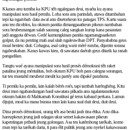
Kkasus anu tumiba ka KPU téh ngalegaan deui, nyaéta ku ayana
manipulasi sora hasil pemilu. Loba sora anu parindah, atawa ditambahan
tepi ka ngarobah data awal anu disetorkeun ku patugas TPS. Kartu suara
anu teu dicoblos, ku oknum panitia dimangpaatkeun pikeun nambahan
sora beubeunangan salah saurang caleg sangkan kurup kana pasaratan
jadi anggota déwan. Gedé kamungkinan panitia ngamangpaatkeun
golput, da nu penting mah asal ulah ngaleuwihan DPT. Panyababna geus
moal henteu: duit. Cohagna, asal caleg wani méré ruruba, dijamin sorana
ngabeukahan. Kasus kawas kieu, di sawatara daérah geus ditarik ka ranah
pangadilan.
Tangtu waé ayana manipulasi sora hasil prosés démokrasi téh raket
patalina jeung méntalitas, boh oknum KPU boh para calegna sorangan,
tur teu mustahil meubeut meulit ka partéy anu dipaké parahuna.
Ti pemilu ka pemilu, lain kalah bérés roés, tapi tambah harénghéng. Kitu
deui mun ngabandungan hasil sawatara pilkada anu ngalantarankeun
oknum hakim di Mahkamah Konstitusi gé terus kabaud perkara. Lamun
dijujut, moal ka mana brasna mun lain kana sual duit deui, duit deui.
Dina prosés démokrasi, urang téh asa beuki jauh tina étika. Anu dika-
hareupkeun jeung jadi udagan ukur semet kakawasaan pikeun
kapentingan pribadi jeung golongan. Asa teu katémbong tarékah, komo
mun tepi ka tarékah daria, ti para élit pulitik jeung anu nyekel kakawasaan