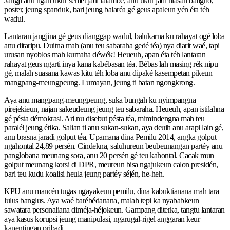
Jangji anu ngan ukur semet jadi lalambé, anu ukur jadi hiasan baligho,
poster, jeung spanduk, bari jeung balaréa gé geus apaleun yén éta téh
wadul.
Lantaran jangjina gé geus dianggap wadul, balukarna ku rahayat ogé loba
anu ditaripu. Duitna mah (anu teu sabaraha gedé téa) nya diarit waé, tapi
urusan nyoblos mah kumaha déwék! Heueuh, apan éta téh lantaran
rahayat geus ngarti inya kana kabébasan téa. Bébas lah masing rék nipu
gé, malah suasana kawas kitu téh loba anu dipaké kasempetan pikeun
mangpang-meungpeung. Lumayan, jeung ti batan ngongkrong.
Aya anu mangpang-meungpeung, suka bungah ku nyimpangna
pirejekieun, najan sakeudeung jeung teu sabaraha. Heueuh, apan istilahna
gé pésta démokrasi. Ari nu disebut pésta téa, mimindengna mah teu
paralél jeung étika. Salian ti anu sukan-sukan, aya deuih anu arapi lain gé,
anu brasna jaradi golput téa. Upamana dina Pemilu 2014, angka golput
ngahontal 24,89 persén. Cindekna, saluhureun beubeunangan partéy anu
panglobana meunang sora, anu 20 persén gé teu kahontal. Cacak mun
golput meunang korsi di DPR, meureun bisa ngajukeun calon presidén,
bari teu kudu koalisi heula jeung partéy séjén, he-heh.
KPU anu mancén tugas ngayakeun pemilu, dina kabuktianana mah tara
lulus banglus. Aya waé barébédanana, malah tepi ka nyababkeun
sawatara personaliana diméja-héjokeun. Gampang diterka, tangtu lantaran
aya kasus korupsi jeung manipulasi, ngarugal-rigel anggaran keur
kapentingan pribadi.