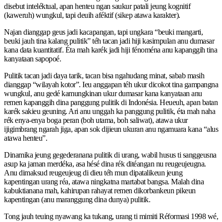
disebut inteléktual, apan henteu ngan saukur patali jeung kognitif
(kaweruh) wungkul, tapi deuih aféktif (sikep atawa karakter).
Najan dianggap geus jadi kacapangan, tapi ungkara “beuki mangarti,
beuki jauh tina kalang pulitik” téh tacan jadi hiji kasimpulan anu dumasar
kana data kuantitatif. Éta mah karék jadi hiji fénoména anu kapanggih tina
kanyataan sapopoé.
Pulitik tacan jadi daya tarik, tacan bisa ngahudang minat, sabab masih
dianggap “wilayah kotor”. Ieu anggapan téh ukur dicokot tina gampangna
wungkul, anu gedé kamungkinan ukur dumasar kana kanyataan anu
remen kapanggih dina panggung pulitik di Indonésia. Heueuh, apan batan
karék sakieu geuning. Ari anu unggah ka panggung pulitik, éta mah naha
rék enya-enya boga peran (boh utama, boh saliwat), atawa ukur
ijigimbrang ngarah jiga, apan sok dijieun ukuran anu ngamuara kana “alus
atawa henteu”.
Dinamika jeung gegederanana pulitik di urang, wabil husus ti sanggeusna
asup ka jaman merdéka, asa hésé dina rék ditéangan nu reugeujeugna.
Anu dimaksud reugeujeug di dieu téh mun dipatalikeun jeung
kapentingan urang réa, atawa ningkatna martabat bangsa. Malah dina
kabuktianana mah, kahirupan rahayat remen dikorbankeun pikeun
kapentingan (anu maranggung dina dunya) pulitik.
Tong jauh teuing nyawang ka tukang, urang ti mimiti Réformasi 1998 wé,