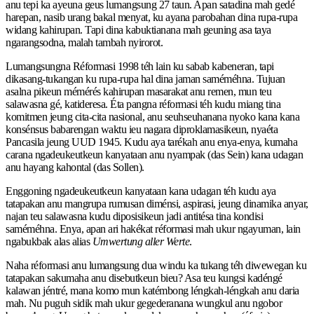
anu tepi ka ayeuna geus lumangsung 27 taun. Apan satadina mah gedé
harepan, nasib urang bakal menyat, ku ayana parobahan dina rupa-rupa
widang kahirupan. Tapi dina kabuktianana mah geuning asa taya
ngarangsodna, malah tambah nyirorot.
Lumangsungna Réformasi 1998 téh lain ku sabab kabeneran, tapi
dikasang-tukangan ku rupa-rupa hal dina jaman saméméhna. Tujuan
asalna pikeun mémérés kahirupan masarakat anu remen, mun teu
salawasna gé, katideresa. Éta pangna réformasi téh kudu miang tina
komitmen jeung cita-cita nasional, anu seuhseuhanana nyoko kana kana
konsénsus babarengan waktu ieu nagara diproklamasikeun, nyaéta
Pancasila jeung UUD 1945. Kudu aya tarékah anu enya-enya, kumaha
carana ngadeukeutkeun kanyataan anu nyampak (das Sein) kana udagan
anu hayang kahontal (das Sollen).
Enggoning ngadeukeutkeun kanyataan kana udagan téh kudu aya
tatapakan anu mangrupa rumusan diménsi, aspirasi, jeung dinamika anyar,
najan teu salawasna kudu diposisikeun jadi antitésa tina kondisi
saméméhna. Enya, apan ari hakékat réformasi mah ukur ngayuman, lain
ngabukbak alas alias
Umwertung aller Werte
.
Naha réformasi anu lumangsung dua windu ka tukang téh diwewegan ku
tatapakan sakumaha anu disebutkeun bieu? Asa teu kungsi kadéngé
kalawan jéntré, mana komo mun katémbong léngkah-léngkah anu daria
mah. Nu puguh sidik mah ukur gegederanana wungkul anu ngobor