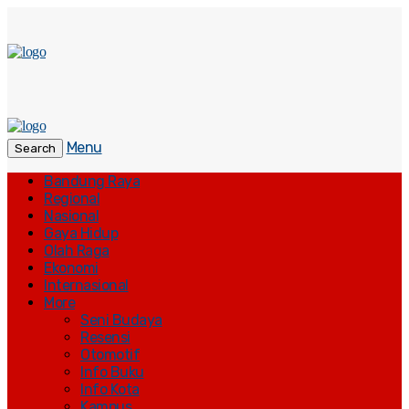
Menu
Search
Bandung Raya
Regional
Nasional
Gaya Hidup
Olah Raga
Ekonomi
Internasional
More
Seni Budaya
Resensi
Otomotif
Info Buku
Info Kota
Kampus