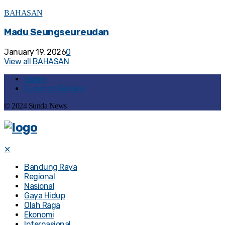
BAHASAN
Madu Seungseureudan
January 19, 2026
0
View all BAHASAN
Home
Susunan Redaksi
© 2024 Sunda News
✕
Bandung Raya
Regional
Nasional
Gaya Hidup
Olah Raga
Ekonomi
Internasional