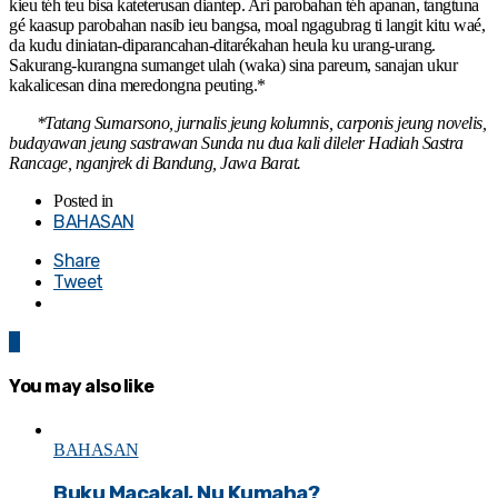
kieu téh teu bisa kateterusan diantep. Ari parobahan téh apanan, tangtuna
gé kaasup parobahan nasib ieu bangsa, moal ngagubrag ti langit kitu waé,
da kudu diniatan-diparancahan-ditarékahan heula ku urang-urang.
Sakurang-kurangna sumanget ulah (waka) sina pareum, sanajan ukur
kakalicesan dina meredongna peuting.*
*Tatang Sumarsono, jurnalis jeung kolumnis, carponis jeung novelis,
budayawan jeung sastrawan Sunda nu dua kali dileler Hadiah Sastra
Rancage, nganjrek di Bandung, Jawa Barat.
Posted in
BAHASAN
Share
Tweet
0
You may also like
BAHASAN
Buku Macakal, Nu Kumaha?