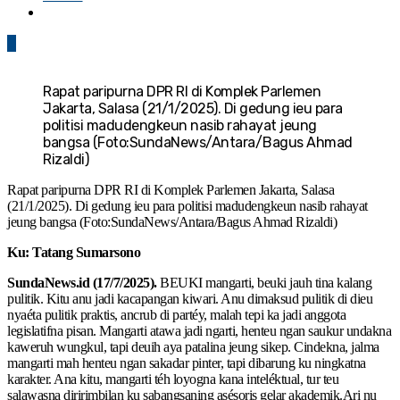
0
Rapat paripurna DPR RI di Komplek Parlemen
Jakarta, Salasa (21/1/2025). Di gedung ieu para
politisi madudengkeun nasib rahayat jeung
bangsa (Foto:SundaNews/Antara/Bagus Ahmad
Rizaldi)
Rapat paripurna DPR RI di Komplek Parlemen Jakarta, Salasa
(21/1/2025). Di gedung ieu para politisi madudengkeun nasib rahayat
jeung bangsa (Foto:SundaNews/Antara/Bagus Ahmad Rizaldi)
Ku: Tatang Sumarsono
SundaNews.id (17/7/2025).
BEUKI mangarti, beuki jauh tina kalang
pulitik. Kitu anu jadi kacapangan kiwari. Anu dimaksud pulitik di dieu
nyaéta pulitik praktis, ancrub di partéy, malah tepi ka jadi anggota
legislatifna pisan. Mangarti atawa jadi ngarti, henteu ngan saukur undakna
kaweruh wungkul, tapi deuih aya patalina jeung sikep. Cindekna, jalma
mangarti mah henteu ngan sakadar pinter, tapi dibarung ku ningkatna
karakter. Ana kitu, mangarti téh loyogna kana inteléktual, tur teu
salawasna diririmbilan ku sabangsaning asésoris gelar akademik.Ari nu