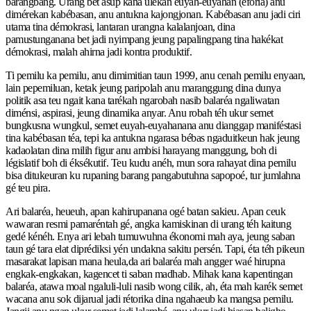
barangbang. Urang bet asup kana ulekan euyah-euyahan (éforia) anu
dimérekan kabébasan, anu antukna kajongjonan. Kabébasan anu jadi ciri
utama tina démokrasi, lantaran urangna kalalanjoan, dina
pamustunganana bet jadi nyimpang jeung papalingpang tina hakékat
démokrasi, malah ahirna jadi kontra produktif.
Ti pemilu ka pemilu, anu dimimitian taun 1999, anu cenah pemilu enyaan,
lain pepemiluan, ketak jeung paripolah anu maranggung dina dunya
politik asa teu ngait kana tarékah ngarobah nasib balaréa ngaliwatan
diménsi, aspirasi, jeung dinamika anyar. Anu robah téh ukur semet
bungkusna wungkul, semet euyah-euyahanana anu dianggap maniféstasi
tina kabébasan téa, tepi ka antukna ngarasa bébas ngaduitkeun hak jeung
kadaolatan dina milih figur anu ambisi harayang manggung, boh di
législatif boh di éksékutif. Teu kudu anéh, mun sora rahayat dina pemilu
bisa ditukeuran ku rupaning barang pangabutuhna sapopoé, tur jumlahna
gé teu pira.
Ari balaréa, heueuh, apan kahirupanana ogé batan sakieu. Apan ceuk
wawaran resmi pamaréntah gé, angka kamiskinan di urang téh kaitung
gedé kénéh. Enya ari lebah tumuwuhna ékonomi mah aya, jeung saban
taun gé tara elat diprédiksi yén undakna sakitu persén. Tapi, éta téh pikeun
masarakat lapisan mana heula,da ari balaréa mah angger waé hirupna
engkak-engkakan, kagencet ti saban madhab. Mihak kana kapentingan
balaréa, atawa moal ngaluli-luli nasib wong cilik, ah, éta mah karék semet
wacana anu sok dijarual jadi rétorika dina ngahaeub ka mangsa pemilu.