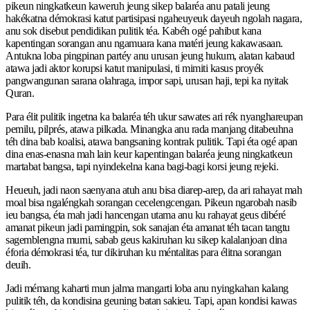
pikeun ningkatkeun kaweruh jeung sikep balaréa anu patali jeung
hakékatna démokrasi katut partisipasi ngaheuyeuk dayeuh ngolah nagara,
anu sok disebut pendidikan pulitik téa. Kabéh ogé pahibut kana
kapentingan sorangan anu ngamuara kana matéri jeung kakawasaan.
Antukna loba pingpinan partéy anu urusan jeung hukum, alatan kabaud
atawa jadi aktor korupsi katut manipulasi, ti mimiti kasus proyék
pangwangunan sarana olahraga, impor sapi, urusan haji, tepi ka nyitak
Quran.
Para élit pulitik ingetna ka balaréa téh ukur sawates ari rék nyanghareupan
pemilu, pilprés, atawa pilkada. Minangka anu rada manjang ditabeuhna
téh dina bab koalisi, atawa bangsaning kontrak pulitik. Tapi éta ogé apan
dina enas-enasna mah lain keur kapentingan balaréa jeung ningkatkeun
martabat bangsa, tapi nyindekelna kana bagi-bagi korsi jeung rejeki.
Heueuh, jadi naon saenyana atuh anu bisa diarep-arep, da ari rahayat mah
moal bisa ngaléngkah sorangan cecelengcengan. Pikeun ngarobah nasib
ieu bangsa, éta mah jadi hancengan utama anu ku rahayat geus dibéré
amanat pikeun jadi pamingpin, sok sanajan éta amanat téh tacan tangtu
sagemblengna murni, sabab geus kakiruhan ku sikep kalalanjoan dina
éforia démokrasi téa, tur dikiruhan ku méntalitas para élitna sorangan
deuih.
Jadi mémang kaharti mun jalma mangarti loba anu nyingkahan kalang
pulitik téh, da kondisina geuning batan sakieu. Tapi, apan kondisi kawas