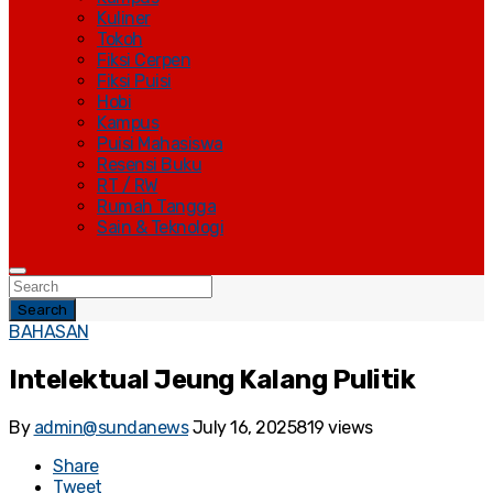
Kuliner
Tokoh
Fiksi Cerpen
Fiksi Puisi
Hobi
Kampus
Puisi Mahasiswa
Resensi Buku
RT / RW
Rumah Tangga
Sain & Teknologi
Search
BAHASAN
Intelektual Jeung Kalang Pulitik
By
admin@sundanews
July 16, 2025
819 views
Share
Tweet