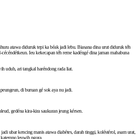
ru atawa diduruk tepi ka béak jadi lebu. Biasana dina urut diduruk téh
itegal-cécéndétkeun. Ieu kekecapan téh reme kadéngé dina jaman mahabuna
 uduh, ari tangkal haréndong rada liat.
peungeun, di buruan gé sok aya nu jadi.
leud, gedéna kira-kira saukuran jeung kérsen.
jadi ubar kencing manis atawa diabétes, darah tinggi, koléstérol, asam urat,
ng katempo leuwih ngora.