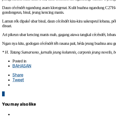
Daun cécéndét ngandung asam klorogenat. Kulit buahna ngandung C27H44O-
gondongeun, bisul, jeung kencing manis.
Lamun rék dipaké ubar bisul, daun cécéndét kira-kira sakeupeul lobana, pék
disuat.
Ari pikeun ubar kencing manis mah, gagang atawa tangkal cécéndét, lobana ki
Ngan nya kitu, godogan cécéndét téh rasana pait, béda jeung buahna anu ge
* H. Tatang Sumarsono, jurnalis jeung kolumnis, carponis jeung novelis,
Posted in
BAHASAN
Share
Tweet
0
You may also like