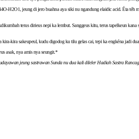
H2O1, jeung di jero buahna aya siki nu ngandung elaidic acid. Éta téh m
dikumbah terus dirieus nepi ka lembut. Sanggeus kitu, terus tapelkeun kana sa
ra-kira sakeupeul, kudu digodog ku tilu gelas cai, tepi ka engkéna jadi dua ge
us asak, nya amis nya seungit.*
 budayawan jeung sastrawan Sunda nu dua kali dileler Hadiah Sastra Ranca