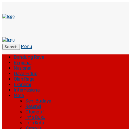
Menu
Search
Bandung Raya
Regional
Nasional
Gaya Hidup
Olah Raga
Ekonomi
Internasional
More
Seni Budaya
Resensi
Otomotif
Info Buku
Info Kota
Kampus