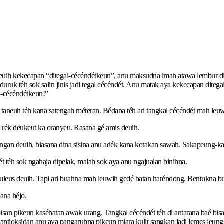
deuih kekecapan “ditegal-cécéndétkeun”, anu maksudna imah atawa lembur dihu
 diduruk téh sok salin jinis jadi tegal cécéndét. Anu matak aya kekecapan d
l-cécéndétkeun!”
aneuh téh kana satengah méteran. Bédana téh ari tangkal cécéndét mah leuwih
rék deukeut ka oranyeu. Rasana gé amis deuih.
engan deuih, biasana dina sisina anu adék kana kotakan sawah. Sakapeung-ka
 téh sok ngahaja dipelak, malah sok aya anu ngajualan binihna.
euleus deuih. Tapi ari buahna mah leuwih gedé batan haréndong. Bentukna bu
ana héjo.
pisan pikeun kaséhatan awak urang. Tangkal cécéndét téh di antarana baé bisa 
ng antioksidan anu aya pangaruhna pikeun miara kulit sangkan jadi lemes jeu