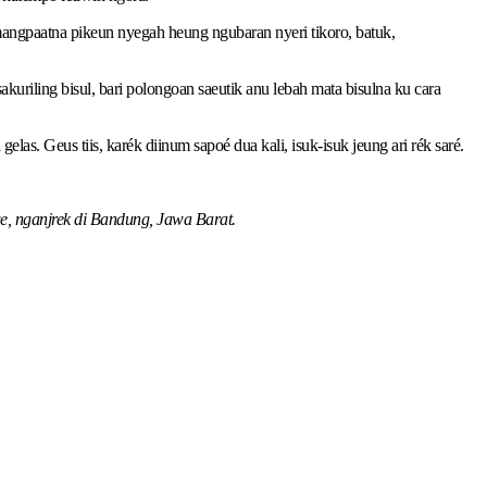
angpaatna pikeun nyegah heung ngubaran nyeri tikoro, batuk,
kuriling bisul, bari polongoan saeutik anu lebah mata bisulna ku cara
las. Geus tiis, karék diinum sapoé dua kali, isuk-isuk jeung ari rék saré.
ge, nganjrek di Bandung, Jawa Barat.