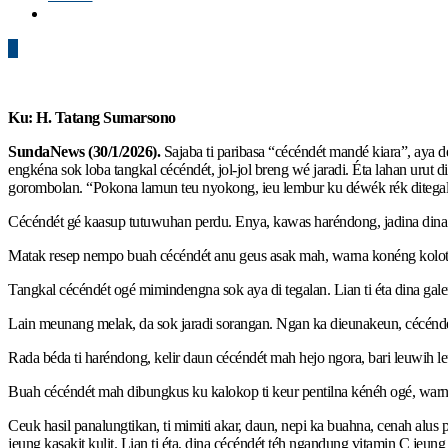
0
Ku: H. Tatang Sumarsono
SundaNews (30/1/2026).
Sajaba ti paribasa “cécéndét mandé kiara”, aya 
engkéna sok loba tangkal cécéndét, jol-jol breng wé jaradi. Éta lahan urut
gorombolan. “Pokona lamun teu nyokong, ieu lembur ku déwék rék ditega
Cécéndét gé kaasup tutuwuhan perdu. Enya, kawas haréndong, jadina dina t
Matak resep nempo buah cécéndét anu geus asak mah, warna konéng kolot 
Tangkal cécéndét ogé mimindengna sok aya di tegalan. Lian ti éta dina gal
Lain meunang melak, da sok jaradi sorangan. Ngan ka dieunakeun, cécéndét
Rada béda ti haréndong, kelir daun cécéndét mah hejo ngora, bari leuwih l
Buah cécéndét mah dibungkus ku kalokop ti keur pentilna kénéh ogé, warn
Ceuk hasil panalungtikan, ti mimiti akar, daun, nepi ka buahna, cenah alus 
jeung kasakit kulit. Lian ti éta, dina cécéndét téh ngandung vitamin C jeu