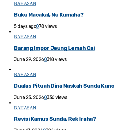
BAHASAN
Buku Macakal, Nu Kumaha?
5 days ago
0
78 views
BAHASAN
Barang Impor Jeung Lemah Cai
June 29, 2026
0
318 views
BAHASAN
Dualas Pituah Dina Naskah Sunda Kuno
June 23, 2026
0
336 views
BAHASAN
Revisi Kamus Sunda, Rek Iraha?