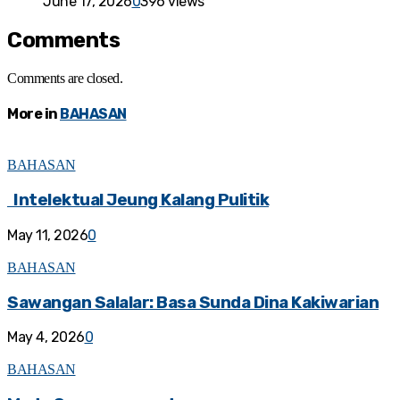
June 17, 2026
0
396 views
Comments
Comments are closed.
More in
BAHASAN
BAHASAN
Intelektual Jeung Kalang Pulitik
May 11, 2026
0
BAHASAN
Sawangan Salalar: Basa Sunda Dina Kakiwarian
May 4, 2026
0
BAHASAN