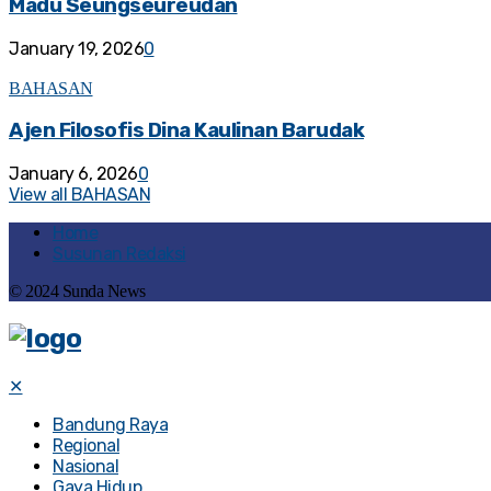
Madu Seungseureudan
January 19, 2026
0
BAHASAN
Ajen Filosofis Dina Kaulinan Barudak
January 6, 2026
0
View all BAHASAN
Home
Susunan Redaksi
© 2024 Sunda News
✕
Bandung Raya
Regional
Nasional
Gaya Hidup