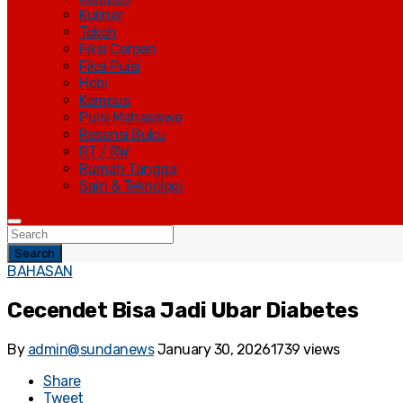
Kuliner
Tokoh
Fiksi Cerpen
Fiksi Puisi
Hobi
Kampus
Puisi Mahasiswa
Resensi Buku
RT / RW
Rumah Tangga
Sain & Teknologi
Search
BAHASAN
Cecendet Bisa Jadi Ubar Diabetes
By
admin@sundanews
January 30, 2026
1739 views
Share
Tweet