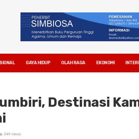
SIONAL
GAYA HIDUP
OLAH RAGA
EKONOMI
INTER
umbiri, Destinasi Ka
i
349 views