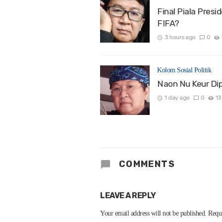
Final Piala Presi
FIFA?
3 hours ago
0
Kolom Sosial Politik
Naon Nu Keur Dip
1 day ago
0
13
COMMENTS
LEAVE A REPLY
Your email address will not be published.
Requi