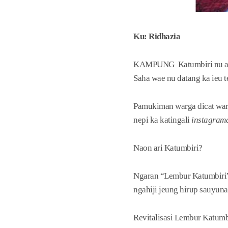
Ku: Ridhazia
KAMPUNG Katumbiri nu aya d
Saha wae nu datang ka ieu t
Pamukiman warga dicat warna
nepi ka katingali
instagram
Naon ari Katumbiri?
Ngaran “Lembur Katumbiri”
ngahiji jeung hirup sauyuna
Revitalisasi Lembur Katumbi