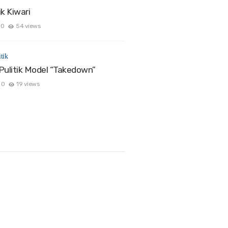
k Kiwari
0
54 views
tik
Pulitik Model “Takedown”
0
19 views