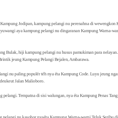
a Kampung Jodipan, kampung pelangi nu perenahna di wewengkon 
yuwangi aya kampung pelangi nu dingaranan Kampung Warna-warni 
ng Bulak, hiji kampung pelangi nu husus pamukiman para nelayan.
intik jeung Kampung Pelangi Bejalen, Ambarawa.
angi nu paling populér téh nya éta Kampung Code. Luyu jeung nga
 deukeut Jalan Malioboro.
 pelangi. Tempatna di sisi walungan, nya éta Kampung Penas Tangg
g pelangi nu kasohor nyaéta Kampung Warna-warni Teluk Seribu di