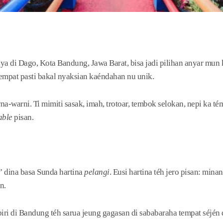
i Dago, Kota Bandung, Jawa Barat, bisa jadi pilihan anyar mun 
empat pasti bakal nyaksian kaéndahan nu unik.
-warni. Ti mimiti sasak, imah, trotoar, tembok selokan, nepi ka té
able
pisan.
 dina basa Sunda hartina
pelangi
. Eusi hartina téh jero pisan: min
n.
ri di Bandung téh sarua jeung gagasan di sababaraha tempat séjén 