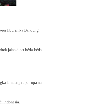
keur liburan ka Bandung.
mbok jalan dicat béda-béda,
angka lambang rupa-rupa nu
di Indonesia.