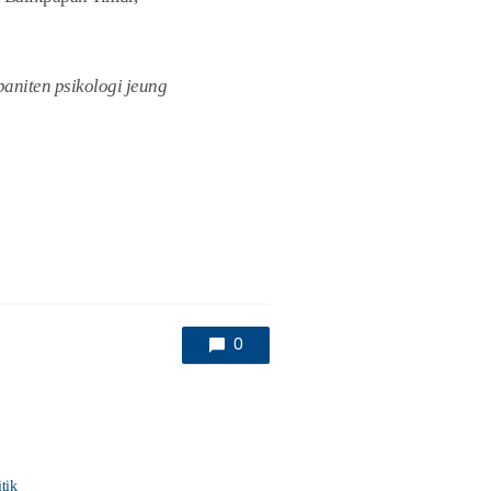
aniten psikologi jeung
0
tik