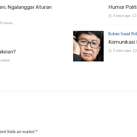
den, Ngalanggar Aturan
Humor Politi
2 days ago
11 views
Kolom Sosial Poli
Komunikasi 
3 days ago
ikiran?
 views
red fields are marked
*