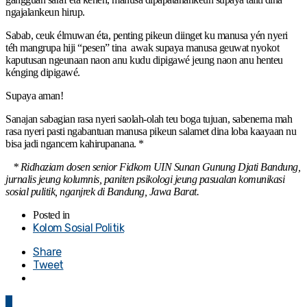
ngajalankeun hirup.
Sabab, ceuk élmuwan éta, penting pikeun diinget ku manusa yén nyeri
téh mangrupa hiji “pesen” tina awak supaya manusa geuwat nyokot
kaputusan ngeunaan naon anu kudu dipigawé jeung naon anu henteu
kénging dipigawé.
Supaya aman!
Sanajan sabagian rasa nyeri saolah-olah teu boga tujuan, sabenerna mah
rasa nyeri pasti ngabantuan manusa pikeun salamet dina loba kaayaan nu
bisa jadi ngancem kahirupanana. *
* Ridhaziam dosen senior Fidkom UIN Sunan Gunung Djati Bandung,
jurnalis jeung kolumnis, paniten psikologi jeung pasualan komunikasi
sosial pulitik, nganjrek di Bandung, Jawa Barat.
Posted in
Kolom Sosial Politik
Share
Tweet
0