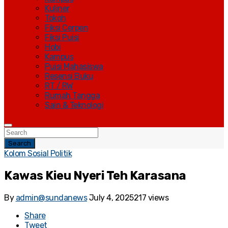
Kuliner
Tokoh
Fiksi Cerpen
Fiksi Puisi
Hobi
Kampus
Puisi Mahasiswa
Resensi Buku
RT / RW
Rumah Tangga
Sain & Teknologi
Search
Kolom Sosial Politik
Kawas Kieu Nyeri Teh Karasana
By
admin@sundanews
July 4, 2025
217 views
Share
Tweet