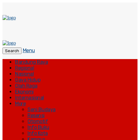
Menu
Search
Bandung Raya
Regional
Nasional
Gaya Hidup
Olah Raga
Ekonomi
Internasional
More
Seni Budaya
Resensi
Otomotif
Info Buku
Info Kota
Kampus