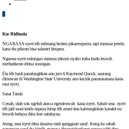
0
Ku: Ridhazia
NGARASA nyeri téh mémang henteu pikaresepeun, tapi manusa perelu
kana éta pikeun bisa salamet hirupna.
Ngarasa nyeri nulungan manusa pikeun nyaho iraha kudu leuwih
merhatikeun dirina sorangan.
Éta téh hasil panalungtikan anu jero ti Raymond Quock, saurang
élmuwan di Washington State University anu kacida panasaranana kana
rasa nyeri.
Sasat Tanda
Cenah, ulah sok ngeluh atawa ngeuleuwuh kana nyeri. Sabab rasa nyeri
téh jadi sasat tanda supaya hirup téh aman tina kamungkinan kasakit nu
leuwih bahaya dina fase satuluyna.
Jeung, rasa nyeri dina dasarna mah gangguan saraf. Jeung ku sabab
gangguan saraf éta kénéh, manusa dipapatahankeun supaya taliti dina