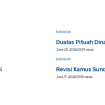
BAHASAN
Dualas Pituah Din
June 23, 2026
0
329 views
BAHASAN
i
Revisi Kamus Sund
June 17, 2026
0
390 views