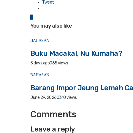
Tweet
0
You may also like
BAHASAN
Buku Macakal, Nu Kumaha?
3 days ago
0
65 views
BAHASAN
Barang Impor Jeung Lemah Ca
June 29, 2026
0
310 views
Comments
Leave a reply