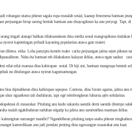
 jadi rohangan utama pikeun sagala rupa masalah sosial, kaasup fenomena bantuan jeu
n perjuangan hirup sareng bentuk bantuan anu disayogikeun ka anu peryogi. Tapi, di ba
nu urang tingali atanapi bahkan dilaksanakeun dina média sosial mangrupikeun tindaka
a nyorot kapentingan pribadi kayaning popularitas atawa gain materi.
n dilema etika. Loba panyipta kontén make carita perjuangan jalma sejen pikeun nari
 dipasualkeun. Naha éta bantuan teh dilakukeun kalayan ikhlas, atawa ngan saukur ca
 nilai-nilai manusa dina kahirupan sosial. Di hiji sisi, bantuan mangrupa bentuk solid
t pihak nu ditulungan atawa nyieun kagumantungan.
 teu bisa dipisahkeun dina kahirupan sapopoe. Contona, dina forum agama, jalma anu 
an ukur nguatkeun tali duduluran, tapi ogé némbongkeun luhurna ajén solidaritas.
ekspektasi di masarakat. Pitulung anu kudu sukarela saeutik demi saeutik ditempo sala
abaraha malah ngakibatkeun tuduhan négatip ka jalma anu saméméhna mantuan ikhlas.
 kaleungitan sumanget mandiri? Ngandelkeun pitulung tanpa usaha pikeun ningkatkeun
sumanget kamerdikaan anu jadi pondasi penting dina ngawangun masarakat anu kuat.