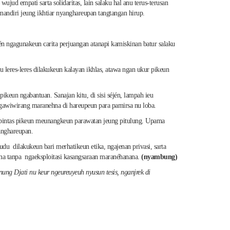
ud empati sarta solidaritas, lain salaku hal anu terus-terusan
mandiri jeung ikhtiar nyanghareupan tangtangan hirup.
én ngagunakeun carita perjuangan atanapi kamiskinan batur salaku
 leres-leres dilakukeun kalayan ikhlas, atawa ngan ukur pikeun
pikeun ngabantuan. Sanajan kitu, di sisi séjén, lampah ieu
ngawiwirang maranehna di hareupeun para pamirsa nu loba.
an pintas pikeun meunangkeun parawatan jeung pitulung. Upama
anghareupan.
u dilakukeun bari merhatikeun etika, ngajenan privasi, sarta
lma tanpa ngaeksploitasi kasangsaraan maranéhanana.
(nyambung)
Djati nu keur ngeureuyeuh nyusun tesis, nganjrek di