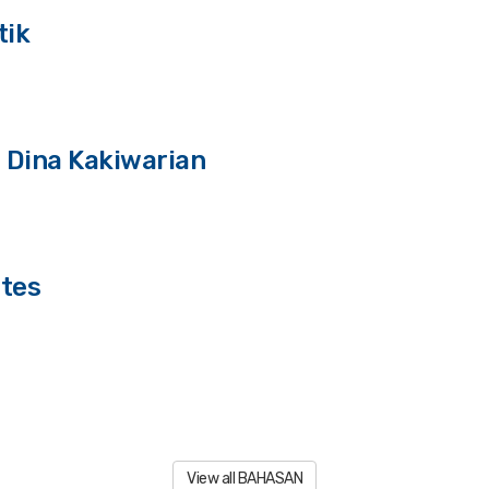
tik
 Dina Kakiwarian
etes
View all BAHASAN