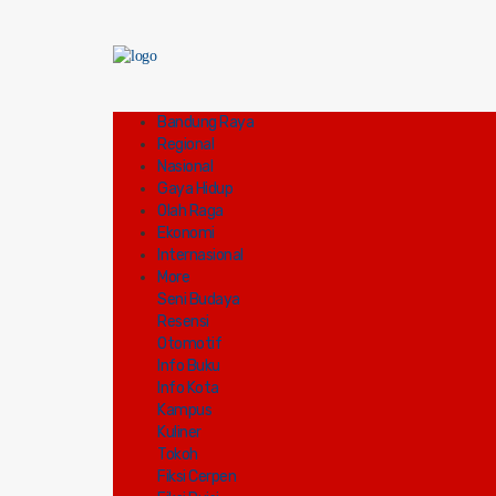
Bandung Raya
Regional
Nasional
Gaya Hidup
Olah Raga
Ekonomi
Internasional
More
Seni Budaya
Resensi
Otomotif
Info Buku
Info Kota
Kampus
Kuliner
Tokoh
Fiksi Cerpen