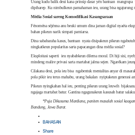
Urang kudu balik deui kana prinsip dasar yén bantuan mangrupa wuj
dipiharep. Ku nimbulkeun pamahaman ieu, urang bisa ngajurung nyi
Média Sosial sareng Komodifikasi Kasangsaraan
Fénoména séjénna anu beuki umum dina jaman digital nyaéta eksplo
bahan pikeun narik simpati pamiarsa.
Dina sababaraha kasus, bantuan nyata disipakeun pikeun ngabutuhk
ningkatkeun popularitas sarta papacangan dina média sosial?
Eksploitasi saperti ieu nyababkeun dilema moral. Di hiji sisi, nye
mindeng malire privasi sarta martabat jalma sejen. Ngarékam jeu
Cilakana deui, pola ieu bisa ngabentuk mentalitas anyar di masa
pola pikir ieu terus mahabu, urang bakalan nyiptakeun generasi 
Pikeun nyingkahan hal ieu, penting pikeun urang leuwih bijaksana
ngajaga martabat batur. Gantina ngagunakeun kasusah batur salaku
*Puja Dikusuma Mardiana, paniten masalah sosial kaagamaan, 
Bandung, Jawa Barat.
Posted
in
BAHASAN
Share