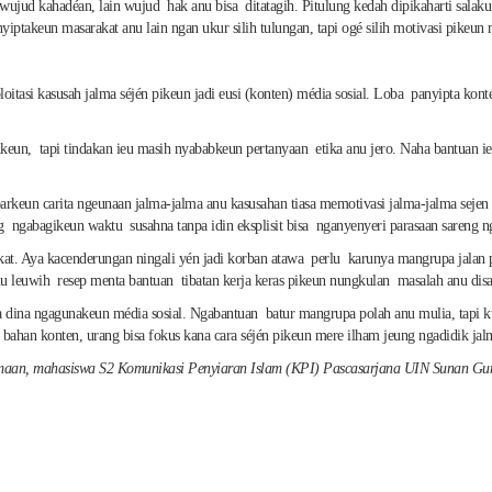
ud kahadéan, lain wujud hak anu bisa ditatagih. Pitulung kedah dipikaharti salaku wuj
ptakeun masarakat anu lain ngan ukur silih tulungan, tapi ogé silih motivasi pikeun 
itasi kasusah jalma séjén pikeun jadi eusi (konten) média sosial. Loba panyipta kont
eun, tapi tindakan ieu masih nyababkeun pertanyaan etika anu jero. Naha bantuan ieu
barkeun carita ngeunaan jalma-jalma anu kasusahan tiasa memotivasi jalma-jalma sejen 
ng ngabagikeun waktu susahna tanpa idin eksplisit bisa nganyenyeri parasaan sareng 
rakat. Aya kacenderungan ningali yén jadi korban atawa perlu karunya mangrupa jal
anu leuwih resep menta bantuan tibatan kerja keras pikeun nungkulan masalah anu dis
 dina ngagunakeun média sosial. Ngabantuan batur mangrupa polah anu mulia, tapi kud
 bahan konten, urang bisa fokus kana cara séjén pikeun mere ilham jeung ngadidik ja
mahasiswa S2 Komunikasi Penyiaran Islam (KPI) Pascasarjana UIN Sunan Gunung 