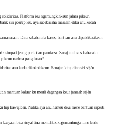
ng solidaritas. Platform ieu ngamungkinkeun jalma pikeun
lik sisi positip ieu, aya sababaraha masalah étika anu kedah
n kamanusaan. Dina sababaraha kasus, bantuan anu dipublikasikeun
k simpati jeung perhatian pamiarsa. Sanajan dina sababaraha
ra pikeun narima pangakuan?
aritas anu kudu dikokolakeun. Sanajan kitu, dina sisi séjén
rutin mantuan kaluar ku meuli dagangan keur jamaah séjén
ku hiji kawajiban. Nalika aya anu henteu deui mere bantuan saperti
 kaayaan bisa sinyal tina mentalitas kagumantungan anu kudu