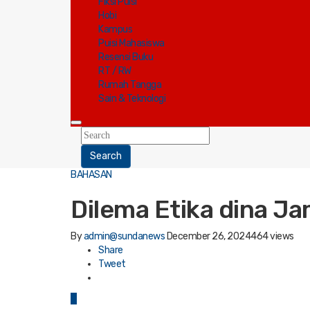
Fiksi Puisi
Hobi
Kampus
Puisi Mahasiswa
Resensi Buku
RT / RW
Rumah Tangga
Sain & Teknologi
Search
BAHASAN
Dilema Etika dina Ja
By
admin@sundanews
December 26, 2024
464 views
Share
Tweet
0