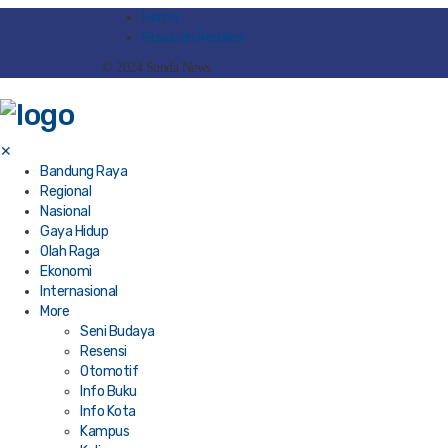
Home
Susunan Redaksi
© 2024 Sunda News
✕
Bandung Raya
Regional
Nasional
Gaya Hidup
Olah Raga
Ekonomi
Internasional
More
Seni Budaya
Resensi
Otomotif
Info Buku
Info Kota
Kampus