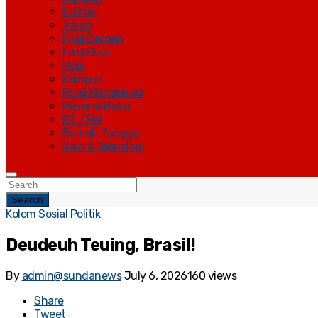
Kuliner
Tokoh
Fiksi Cerpen
Fiksi Puisi
Hobi
Kampus
Puisi Mahasiswa
Resensi Buku
RT / RW
Rumah Tangga
Sain & Teknologi
Search
Kolom Sosial Politik
Deudeuh Teuing, Brasil!
By
admin@sundanews
July 6, 2026
160 views
Share
Tweet