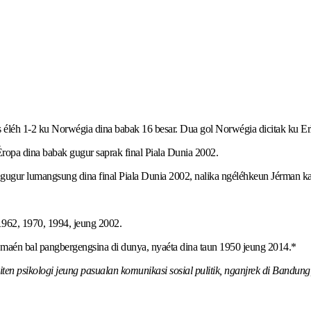
éléh 1-2 ku Norwégia dina babak 16 besar. Dua gol Norwégia dicitak ku Er
 Éropa dina babak gugur saprak final Piala Dunia 2002.
gur lumangsung dina final Piala Dunia 2002, nalika ngéléhkeun Jérman kal
 1962, 1970, 1994, jeung 2002.
én maén bal pangbergengsina di dunya, nyaéta dina taun 1950 jeung 2014.*
en psikologi jeung pasualan komunikasi sosial pulitik, nganjrek di Bandung