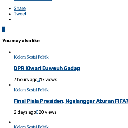
Share
Tweet
0
You may also like
Kolom Sosial Politik
DPR Kiwari Euweuh Gadag
7 hours ago
0
17 views
Kolom Sosial Politik
Final Piala Presiden, Ngalanggar Aturan FIFA
2 days ago
0
20 views
Kolom Sosial Politik