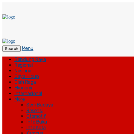
Menu
Search
Bandung Raya
Regional
Nasional
Gaya Hidup
Olah Raga
Ekonomi
Internasional
More
Seni Budaya
Resensi
Otomotif
Info Buku
Info Kota
Kampus