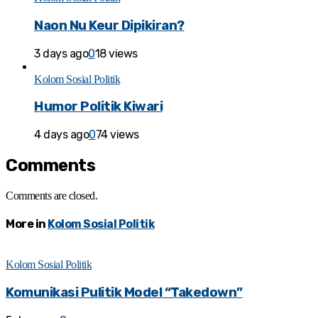
Naon Nu Keur Dipikiran?
3 days ago
0
18 views
Kolom Sosial Politik
Humor Politik Kiwari
4 days ago
0
74 views
Comments
Comments are closed.
More in
Kolom Sosial Politik
Kolom Sosial Politik
Komunikasi Pulitik Model “Takedown”