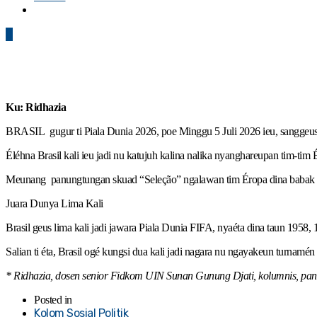
0
Ku: Ridhazia
BRASIL gugur ti Piala Dunia 2026, poe Minggu 5 Juli 2026 ieu, sanggeus 
Éléhna Brasil kali ieu jadi nu katujuh kalina nalika nyanghareupan tim-tim
Meunang panungtungan skuad “Seleção” ngalawan tim Éropa dina babak gu
Juara Dunya Lima Kali
Brasil geus lima kali jadi jawara Piala Dunia FIFA, nyaéta dina taun 1958,
Salian ti éta, Brasil ogé kungsi dua kali jadi nagara nu ngayakeun turnam
* Ridhazia, dosen senior Fidkom UIN Sunan Gunung Djati, kolumnis, panit
Posted in
Kolom Sosial Politik