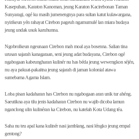
Kasepuhan, Karaton Kanoman, jeung Karaton Kacirebonan Taman
Sunyaragi, ogé ku masih jumenengnya para sultan katut kulawargana,
nyirikeun yén rahayat Cirebon pageuh ngamumulé lan miara budaya
jeung undak usuk karuhunna.
Ngobrolkeun ngeunaan Cirebon mah moal aya bosenna. Salian tina
urusan sajarah kanagaraan, seni jeung adat budayana, Cirebon ogé
ngabogaan kabeungharan kulinér nu has béda jeung wewengkon séjén,
nu aya pakuat-pakaitna jeung sajarah di jaman kolonial atawa
sumebarna Agama Islam.
Loba pisan kadaharan has Cirebon nu ngabogaan aran unik tur ahéng.
Saeutikna aya tilu jenis kadaharan Cirebon nu wajib dicoba lamun
nganclong ulin kulinéran ka Cirebon, nu katelah Kota Udang téa.
Saha nu teu apal kana kulinér nasi jamblang, nasi léngko jeung empal
gentong?