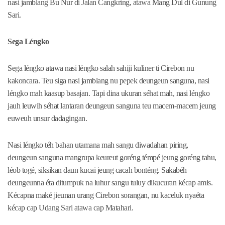
nasi jamblang Bu Nur di Jalan Cangkring, atawa Mang Dul di Gunung
Sari.
Sega Léngko
Sega léngko atawa nasi léngko salah sahiji kuliner ti Cirebon nu
kakoncara. Teu siga nasi jamblang nu pepek deungeun sanguna, nasi
léngko mah kaasup basajan. Tapi dina ukuran séhat mah, nasi léngko
jauh leuwih séhat lantaran deungeun sanguna teu macem-macem jeung
euweuh unsur dadagingan.
Nasi léngko téh bahan utamana mah sangu diwadahan piring,
deungeun sanguna mangrupa keureut goréng témpé jeung goréng tahu,
léob togé, siksikan daun kucai jeung cacah bonténg. Sakabéh
deungeunna éta ditumpuk na luhur sangu tuluy dikucuran kécap amis.
Kécapna maké jieunan urang Cirebon sorangan, nu kaceluk nyaéta
kécap cap Udang Sari atawa cap Matahari.