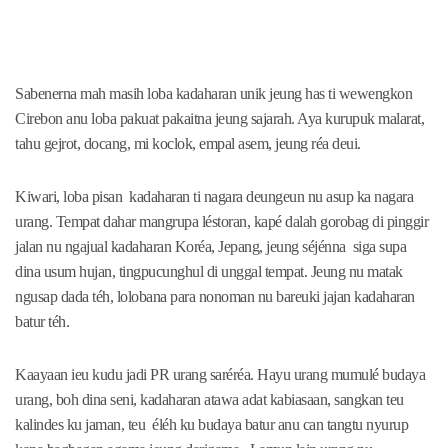
Sabenerna mah masih loba kadaharan unik jeung has ti wewengkon
Cirebon anu loba pakuat pakaitna jeung sajarah. Aya kurupuk malarat,
tahu gejrot, docang, mi koclok, empal asem, jeung réa deui.
Kiwari, loba pisan kadaharan ti nagara deungeun nu asup ka nagara
urang. Tempat dahar mangrupa léstoran, kapé dalah gorobag di pinggir
jalan nu ngajual kadaharan Koréa, Jepang, jeung séjénna siga supa
dina usum hujan, tingpucunghul di unggal tempat. Jeung nu matak
ngusap dada téh, lolobana para nonoman nu bareuki jajan kadaharan
batur téh.
Kaayaan ieu kudu jadi PR urang saréréa. Hayu urang mumulé budaya
urang, boh dina seni, kadaharan atawa adat kabiasaan, sangkan teu
kalindes ku jaman, teu éléh ku budaya batur anu can tangtu nyurup