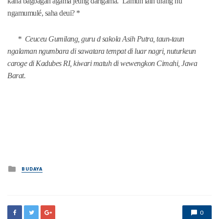
kana bagbagan agama jeung darigama. Lamun lain urang nu
ngamumulé, saha deui? *
* Ceuceu Gumilang, guru d sakola Asih Putra, taun-taun
ngalaman ngumbara di sawatara tempat di luar nagri, nuturkeun
caroge di Kadubes RI, kiwari matuh di wewengkon Cimahi, Jawa
Barat.
Posted
BUDAYA
in
0