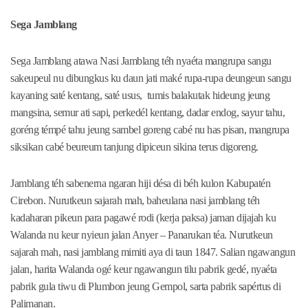
Sega Jamblang
Sega Jamblang atawa Nasi Jamblang téh nyaéta mangrupa sangu
sakeupeul nu dibungkus ku daun jati maké rupa-rupa deungeun sangu
kayaning saté kentang, saté usus, tumis balakutak hideung jeung
mangsina, semur ati sapi, perkedél kentang, dadar endog, sayur tahu,
goréng témpé tahu jeung sambel goreng cabé nu has pisan, mangrupa
siksikan cabé beureum tanjung dipiceun sikina terus digoreng.
Jamblang téh sabenerna ngaran hiji désa di béh kulon Kabupatén
Cirebon. Nurutkeun sajarah mah, baheulana nasi jamblang téh
kadaharan pikeun para pagawé rodi (kerja paksa) jaman dijajah ku
Walanda nu keur nyieun jalan Anyer – Panarukan téa. Nurutkeun
sajarah mah, nasi jamblang mimiti aya di taun 1847. Salian ngawangun
jalan, harita Walanda ogé keur ngawangun tilu pabrik gedé, nyaéta
pabrik gula tiwu di Plumbon jeung Gempol, sarta pabrik sapértus di
Palimanan.