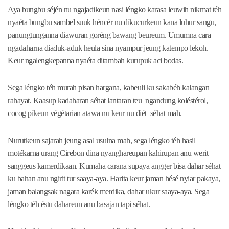
Aya bungbu séjén nu ngajadikeun nasi léngko karasa leuwih nikmat téh
nyaéta bungbu sambel suuk héncér nu dikucurkeun kana luhur sangu,
panungtunganna diawuran goréng bawang beureum. Umumna cara
ngadaharna diaduk-aduk heula sina nyampur jeung katempo lekoh.
Keur ngalengkepanna nyaéta ditambah kurupuk aci bodas.
Sega léngko téh murah pisan hargana, kabeuli ku sakabéh kalangan
rahayat. Kaasup kadaharan séhat lantaran teu ngandung koléstérol,
cocog pikeun végétarian atawa nu keur nu diét séhat mah.
Nurutkeun sajarah jeung asal usulna mah, sega léngko téh hasil
motékarna urang Cirebon dina nyanghareupan kahirupan anu werit
sanggeus kamerdikaan. Kumaha carana supaya angger bisa dahar séhat
ku bahan anu ngirit tur saaya-aya. Harita keur jaman hésé nyiar pakaya,
jaman balangsak nagara karék merdika, dahar ukur saaya-aya. Sega
léngko téh éstu dahareun anu basajan tapi séhat.