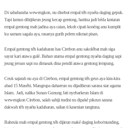
Di sababaraha wewengkon, nu disebut empal téh nyaéta daging gepuk.
Tapi lamun dihijikeun jeung kecap gentong, hartina jadi béda lantaran
empal gentong mah jadina aya caian, lekoh cipati konéng anu kumplit
ku samara sagala aya, rasanya gurih pelem nikmat pisan.
Empal gentong téh kadaharan has Cirebon anu sakolébat mah siga
sayur kari atawa gulé. Bahan utama empal gentong nyaéta daging sapi
jeung jeroan sapi nu dimasak dina pendil atawa gentong lempung.
Ceuk sajarah nu aya di Cirebon, empal gentong téh geus aya kira-kira
abad 15 Maséhi. Mangrupa dahareun nu dijadikeun sarana siar agama
Islam. Jadi, nalika Sunan Gunung Jati nyebarkeun Islam di
wewengkon Cirebon, salah sahiji tradisi nu dipaké pikeun sarana
dakwah téh nyaéta kadaharan, salian ti kasenian tangtuna.
Baheula mah empal gentong téh dijieun maké daging kebo/munding,