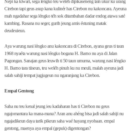
Nepi ka kiwari, sega léngko teu weléh dipikaseneng lain ukur ku urang
Cirebon tapi geus asup kana kulinér has Cirebon nu kakoncara. Ayeuna
mah ngadahar sega léngko téh sok ditambahan dadar endog atawa saté
kambing. Rasana nu seger, gurih jeung amis éstuning matak
deudeuieun.
Aya warung nasi léngko anu kakoncara di Cirebon, ayana geus ti taun
1968 nyaéta warung nasi léngko bogana H. Barno nu aya di Jalan
Pagongan. Sanajan geus leuwih ti 50 taun umurna, warung nasi léngko
H. Barno tara tiiseun, teu weléh pinuh ku nu meuli, malah ayeuna jadi
salah sahiji tempat jugjugeun nu ngaranjang ka Cirebon.
Empal Gentong
Saha nu teu kenal jeung ieu kadaharan has ti Cirebon nu geus
ngajomantara ka mana-mana? Aran anu ahéng bisa jadi salah sahiji nu
ngajadikeun daya tarik pikeun saha waé hayang nyobaan. empal
gentong, maenya aya empal (gepuk) digentongan?