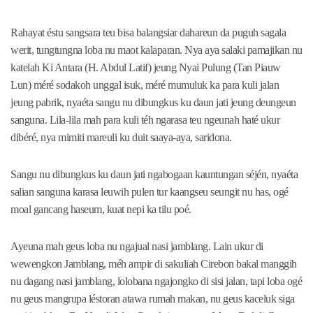
Rahayat éstu sangsara teu bisa balangsiar dahareun da puguh sagala
werit, tungtungna loba nu maot kalaparan. Nya aya salaki pamajikan nu
katelah Ki Antara (H. Abdul Latif) jeung Nyai Pulung (Tan Piauw
Lun) méré sodakoh unggal isuk, méré mumuluk ka para kuli jalan
jeung pabrik, nyaéta sangu nu dibungkus ku daun jati jeung deungeun
sanguna. Lila-lila mah para kuli téh ngarasa teu ngeunah haté ukur
dibéré, nya mimiti mareuli ku duit saaya-aya, saridona.
Sangu nu dibungkus ku daun jati ngabogaan kauntungan séjén, nyaéta
salian sanguna karasa leuwih pulen tur kaangseu seungit nu has, ogé
moal gancang haseum, kuat nepi ka tilu poé.
Ayeuna mah geus loba nu ngajual nasi jamblang. Lain ukur di
wewengkon Jamblang, méh ampir di sakuliah Cirebon bakal manggih
nu dagang nasi jamblang, lolobana ngajongko di sisi jalan, tapi loba ogé
nu geus mangrupa léstoran atawa rumah makan, nu geus kaceluk siga