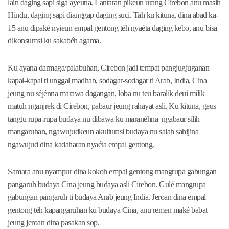
lain daging sapi siga ayeuna. Lantaran pikeun urang Cirebon anu masih
Hindu, daging sapi dianggap daging suci. Tah ku kituna, dina abad ka-
15 anu dipaké nyieun empal gentong téh nyaéta daging kebo, anu bisa
dikonsumsi ku sakabéh agama.
Ku ayana darmaga/palabuhan, Cirebon jadi tempat pangjugjuganan
kapal-kapal ti unggal madhab, sodagar-sodagar ti Arab, India, Cina
jeung nu séjénna marawa dagangan, loba nu teu baralik deui milik
matuh nganjrek di Cirebon, pabaur jeung rahayat asli. Ku kituna, geus
tangtu rupa-rupa budaya nu dibawa ku maranéhna ngabaur silih
mangaruhan, ngawujudkeun akulturasi budaya nu salah sahijina
ngawujud dina kadaharan nyaéta empal gentong.
Samara anu nyampur dina kokoh empal gentong mangrupa gabungan
pangaruh budaya Cina jeung budaya asli Cirebon. Gulé mangrupa
gabungan pangaruh ti budaya Arab jeung India. Jeroan dina empal
gentong téh kapangaruhan ku budaya Cina, anu remen maké babat
jeung jeroan dina pasakan sop.