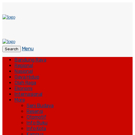
Menu
Search
Bandung Raya
Regional
Nasional
Gaya Hidup
Olah Raga
Ekonomi
Internasional
More
Seni Budaya
Resensi
Otomotif
Info Buku
Info Kota
Kampus