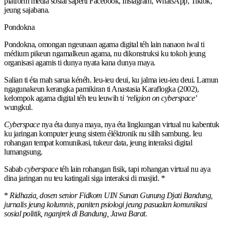
platform média sosial saperti Facebook, Instagram, WhatsApp, Tiktok,
jeung sajabana.
Pondokna
Pondokna, omongan ngeunaan agama digital téh lain nanaon iwal ti
médium pikeun ngamalkeun agama, nu dikonstruksi ku tokoh jeung
organisasi agamis ti dunya nyata kana dunya maya.
Salian ti éta mah sarua kénéh. Ieu-ieu deui, ku jalma ieu-ieu deui. Lamun
ngagunakeun kerangka pamikiran ti Anastasia Karaflogka (2002),
kelompok agama digital téh teu leuwih t
i ‘religion on cyberspace’
wungkul.
Cyberspace
nya éta dunya maya, nya éta lingkungan virtual nu kabentuk
ku jaringan komputer jeung sistem éléktronik nu silih sambung. Ieu
rohangan tempat komunikasi, tukeur data, jeung interaksi digital
lumangsung.
Sabab
cyberspace
téh lain rohangan fisik, tapi rohangan virtual nu aya
dina jaringan nu teu katingali siga interaksi di masjid. *
*
Ridhazia, dosen senior Fidkom UIN Sunan Gunung Djati Bandung,
jurnalis jeung kolumnis, paniten psiologi jeung pasualan komunikasi
sosial politik, nganjrek di Bandung, Jawa Barat.