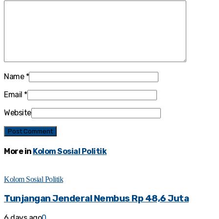
Name
*
Email
*
Website
More in
Kolom Sosial Politik
Kolom Sosial Politik
Tunjangan Jenderal Nembus Rp 48,6 Juta
6 days ago
0