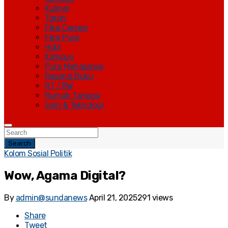
Kuliner
Tokoh
Fiksi Cerpen
Fiksi Puisi
Hobi
Kampus
Puisi Mahasiswa
Resensi Buku
RT / RW
Rumah Tangga
Sain & Teknologi
Search
Kolom Sosial Politik
Wow, Agama Digital?
By
admin@sundanews
April 21, 2025
291 views
Share
Tweet