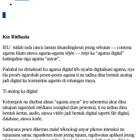
0
Ku: Ridhazia
IEU istilah rada rancu lamun disandingkeun jeung sebutan — contona
agama Islam atawa agama-agama séjén — nepi ka “agama digital”
katingalina siga agama “anyar”.
Padahal nu dimaksud ku agama digital téh nyaéta digitalisasi agama, nya
éta prosés ngarobah pesen-pesen agama ti nu tadina dina bentuk analog
jadi digital ku komunitas agamis di rohangan maya.
Ti analog ka digital
Kelompok nu disebut aliran “agama anyar” ieu sabenerna ukur dina
tahapan ngarobah médiana wungkul (lain pesenna), ti nu tadina dina
bentuk kertas, audio, atawa vidéo jadi bentuk digital saperti file digital,
database, atawa kode.
Sadayana pesen dikemas maké téknologi anyar pikeun interaksi nu
tujuanana sarua: nguatkeun iman jeung tujuan, ngaliwatan aplikasi jeung