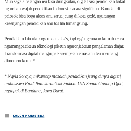
Mun sagala halangan ieu bisa diungkulan, digitalisasi pendidikan bakal
ngarobah wajah pendidikan Indonesia sacara signifikan. Barudak di
pelosok bisa boga aksés anu sarua jeung di kota gedé, ngurangan
kesenjangan pendidikan anu tos lila lumangsung.
Pendidikan lain ukur ngeunaan aksés, tapi ogé ngeunaan kumaha cara
ngamangpaatkeun téknologi pikeun ngaronjatkeun pangalaman diajar.
Transformasi digital mangrupa kasempetan emas anu teu meunang
dimomorekeun. *
*
Nayla Soraya, mikaresep masalah pendidikan jeung dunya digital,
mahasiswa Prodi Ilmu Jurnalistik Fidkom UIN Sunan Gunung Djati,
nganjrek di Bandung, Jawa Barat.
Posted
KOLOM MAHASISWA
in