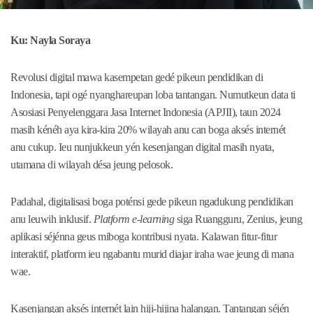
Ku: Nayla Soraya
Revolusi digital mawa kasempetan gedé pikeun pendidikan di
Indonesia, tapi ogé nyanghareupan loba tantangan. Numutkeun data ti
Asosiasi Penyelenggara Jasa Internet Indonesia (APJII), taun 2024
masih kénéh aya kira-kira 20% wilayah anu can boga aksés internét
anu cukup. Ieu nunjukkeun yén kesenjangan digital masih nyata,
utamana di wilayah désa jeung pelosok.
Padahal, digitalisasi boga poténsi gede pikeun ngadukung pendidikan
anu leuwih inklusif.
Platform e-learning
siga Ruangguru, Zenius, jeung
aplikasi séjénna geus miboga kontribusi nyata. Kalawan fitur-fitur
interaktif, platform ieu ngabantu murid diajar iraha wae jeung di mana
wae.
Kasenjangan aksés internét lain hiji-hijina halangan. Tantangan séjén