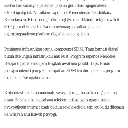
asalna tina kurangna palatihan pikeun guru dina ngagunakeun
téknologi digital. Nurutkeun laporan ti Kementerian Pendidikan,
Kebudayaan, Riset, jeung Téknologi (Kemendikbudristek), leuwih ti
60% guru di wilayah désa can meunang pelatihan pikeun
ngamangpaatkeun platform digital dina pangajaran.
Pentingna infrastruktur jeung kompetensi SDM. Transformasi digital
butuh dukungan infrastruktur anu kuat. Program sapertos Merdeka
Belajar ti pamaréntah jadi lengkah awal anu positif. Tapi, lamun
jaringan internét jeung kamampuhan SDM teu dironjatkeun, program
ieu bakal hésé ngahontal tujuan.
Kolaborasi antara pamaréntah, swasta, jeung masarakat ogé penting
pisan. Sababaraha pausahaan telekomunikasi geus ngamimitian
nyayogikeun internét gratis pikeun sakola-sakola, tapi ieu kudu dilegaan
ka wilayah anu leuwih peryogi.