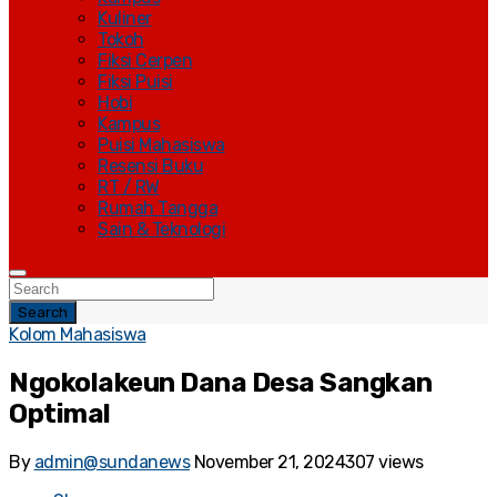
Kuliner
Tokoh
Fiksi Cerpen
Fiksi Puisi
Hobi
Kampus
Puisi Mahasiswa
Resensi Buku
RT / RW
Rumah Tangga
Sain & Teknologi
Search
Kolom Mahasiswa
Ngokolakeun Dana Desa Sangkan
Optimal
By
admin@sundanews
November 21, 2024
307 views