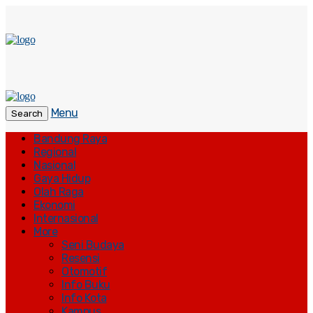
Menu
Search
Bandung Raya
Regional
Nasional
Gaya Hidup
Olah Raga
Ekonomi
Internasional
More
Seni Budaya
Resensi
Otomotif
Info Buku
Info Kota
Kampus