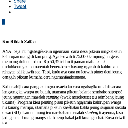
Share
Tweet
0
Ku: Rifdah Zalfaa
AYA beja nu ngabagéakeun ngeunaan dana desa pikeun ningkatkeun
kahirupan urang di kampung. Aya leuwih ti 75.000 kampung nu geus
meunang duit nu totalna Rp 50,35 triliun ti pamarentah. Ieu teh
nuduhkeun yen pamarentah bener-bener hayang ngarobah kahirupan
rahayat jadi leuwih sae. Tapi, kudu aya cara nu leuwih pinter deui jeung
canggih pikeun kumaha cara ngamanfaatkeunana.
Salah sahiji cara pangpentingna nyaéta ku cara ngabagikeun duit sacara
langsung ka warga nu butuh, utamana pikeun balanja sembako sapopoé
jeung ngurangan masalah
stunting
(awak mereketetet teu saimbang jeung
ukurna). Program kieu penting pisan pikeun ngajamin kahirupan warga
nu kurang mampu, utamana pikeun kaséhatan balita jeung saujuran sakola
dasar (SD). Lamun urang teu narekahan masalah
stunting
ti ayeuna, bisa
jadi generasi urang mangsa kahareup bakal jadi kurang sehat. Enya ririwit
tea.