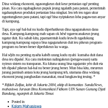
Dina widang ekonomi, ngasongkeun duit keur pertanian ogé penting
pisan. Ku cara ngabagikeun pupuk jeung ngalatih para patani, pemerintah
ngaharapkeun produksi pertanian bisa ningkat. Ieu teh teu ngan ukur
nguntungkeun para patani, tapi ogé bisa nyiptakeun loba pagawean anyar
di kampung.
Tapi, aya ogé hal-hal nu kudu diperhatikeun dina ngagunakeun dana
desa. Kampung-kampung mah sapan ok hésé ngarencanakeun jeung
ngatur duit. Ku sabab kitu, ppamarentah kudu leuwih ngadukung
kampung-kampung supaya bisa ngagunakeun duit ieu pikeun program-
program nu bener-bener diperlukeun ku warga.
Hal séjén nu penting nyaéta kabéh urang kudu nyahi kumaha duit dana
desa ieu dipaké. Ku cara molototan nalingakeun (pengawasan) sarta
nyieun sistem nu transparan. Ku kituna urang bisa ngajamin yén duit eta
teh dipaké pikeun hal-hal nu bener jeung bener. Mun bisa kitu, meureun
jurang pamisah antara kota jeung kampung teh, utamana dina widang
ekonomi jeung panghasilan masarakat, moal lungkawing teuing. *
* Rifdah Zalfaa, lahir di Jakarta 2004, aktip di komunitas SundaNews,
mahasiswa Jurusan Ilmu Komunikasi Fidkom UIN Sunan Gunung Djati
Bandung, nganjrek di Jakarta Timur.
Posted in
Kolom Mahasiswa