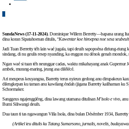
0
SundaNews (17-11-2024)
. Dominique Willem Berretty—bapana urang Ital
dina koran Sipatahoenan ditulis, “
Kawentar koe hiroepna noe sesa seubeu
Jadi Tuan Berretty téh lain waé jugala, tapi deuih sapopoéna diriung-riu
sindang, di nu geulis resep nyanding, ka enggon nu dénok genah mondok,
Ngan waé si tuan téh neunggar cadas, waktu mikahayang anak Gupernur Jén
ambek, murang-maring, jeung asa dilélécé.
Ari meupeus keuyangna, Barretty terus nyieun gedong anu dirupakeun k
dilengkepan ku taman anu kawilang éndah (jigana Barretty kailhaman ku 
Schoemaker.
Sanggeus ngajenggléng, dina lawang utamana ditulisan
M’isolo e vivo
, an
Bumi Siliwangi deuih.
Dua taun ti tas ngawangun Villa Isola, dina bulan Désémber 1934, Barret
(Artikel ieu ditulis ku Tatang Sumarsono, jurnalis, novelis, budayawan