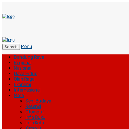
Menu
Search
Bandung Raya
Regional
Nasional
Gaya Hidup
Olah Raga
Ekonomi
Internasional
More
Seni Budaya
Resensi
Otomotif
Info Buku
Info Kota
Kampus