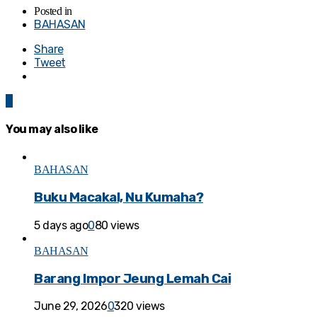
Posted in
BAHASAN
Share
Tweet
0
You may also like
BAHASAN
Buku Macakal, Nu Kumaha?
5 days ago
0
80 views
BAHASAN
Barang Impor Jeung Lemah Cai
June 29, 2026
0
320 views