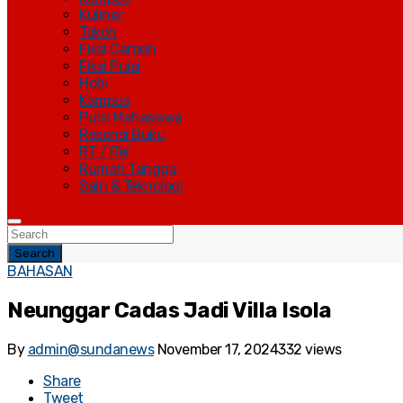
Kuliner
Tokoh
Fiksi Cerpen
Fiksi Puisi
Hobi
Kampus
Puisi Mahasiswa
Resensi Buku
RT / RW
Rumah Tangga
Sain & Teknologi
Search
BAHASAN
Neunggar Cadas Jadi Villa Isola
By
admin@sundanews
November 17, 2024
332 views
Share
Tweet