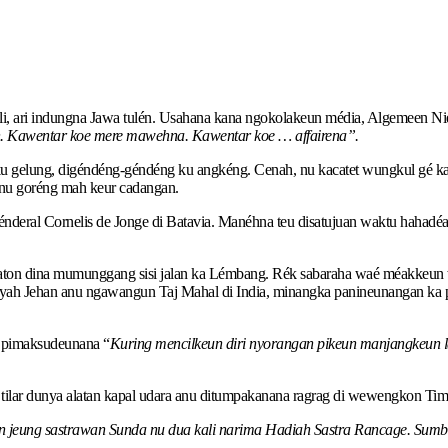
i, ari indungna Jawa tulén. Usahana kana ngokolakeun média, Algemeen Nie
h. Kawentar koe mere mawehna. Kawentar koe … affairena”.
ng ku gelung, digéndéng-géndéng ku angkéng. Cenah, nu kacatet wungkul gé k
 nu goréng mah keur cadangan.
deral Cornelis de Jonge di Batavia. Manéhna teu disatujuan waktu hahadéa
araton dina mumunggang sisi jalan ka Lémbang. Rék sabaraha waé méakkeu
Syah Jehan anu ngawangun Taj Mahal di India, minangka panineunangan ka 
u pimaksudeunana “
Kuring mencilkeun diri nyorangan pikeun manjangkeun l
ty tilar dunya alatan kapal udara anu ditumpakanana ragrag di wewengkon 
 jeung sastrawan Sunda nu dua kali narima Hadiah Sastra Rancage. Sumberna