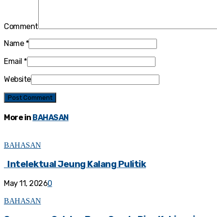
Comment
Name
*
Email
*
Website
More in
BAHASAN
BAHASAN
Intelektual Jeung Kalang Pulitik
May 11, 2026
0
BAHASAN