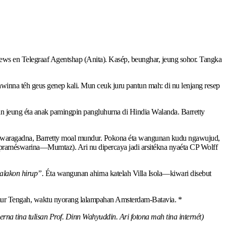
ws en Telegraaf Agentshap (Anita). Kasép, beunghar, jeung sohor. Tangka
awinna téh geus genep kali. Mun ceuk juru pantun mah: di nu lenjang resep
n jeung éta anak pamingpin pangluhurna di Hindia Walanda. Barretty
n waragadna, Barretty moal mundur. Pokona éta wangunan kudu ngawujud,
praméswarina—Mumtaz). Ari nu dipercaya jadi arsitékna nyaéta CP Wolff
alakon hirup”.
Éta wangunan ahirna katelah Villa Isola—kiwari disebut
Timur Tengah, waktu nyorang lalampahan Amsterdam-Batavia. *
 tina tulisan Prof. Dinn Wahyuddin. Ari fotona mah tina internét)