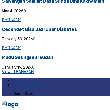
Sawangan Salalar: Basa Sunda Dina Kakiwarian
May 4, 2026
0
BAHASAN
Cecendet Bisa Jadi Ubar Diabetes
January 30, 2026
0
BAHASAN
Madu Seungseureudan
January 19, 2026
0
View all BAHASAN
Home
Susunan Redaksi
© 2024 Sunda News