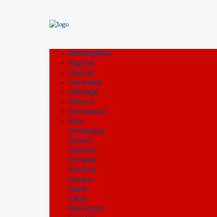
Bandung Raya
Regional
Nasional
Gaya Hidup
Olah Raga
Ekonomi
Internasional
More
Seni Budaya
Resensi
Otomotif
Info Buku
Info Kota
Kampus
Kuliner
Tokoh
Fiksi Cerpen