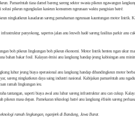
katkeun. Pamaréntah tiasa damel bareng sareng sektor swasta pikeun ngawangun langkun
di solusi pikeun ngungkulan kasieun konsumen ngeunaan waktu pangisian batré.
ing pikeun ningkatkeun kasadaran sareng pamahaman ngeunaan kauntungan motor listrik
rastruktur panyokong, sapertos jalan anu leuwih hadé sareng fasilitas parkir anu cuku
ngan boh pikeun lingkungan boh pikeun ékonomi. Motor listrik henteu ngan ukur man
na bahan bakar fosil. Kalayan émisi anu langkung handap jeung kabisingan anu minima
langkung luhur jeung biaya operasional anu langkung handap dibandingkeun motor berb
yar, sareng ningkatkeun daya saing industri nasional. Kabijakan pamaréntah anu ngaduk
raan ramah lingkungan ieu.
aha tantangan, saperti biaya awal anu luhur sareng infrastruktur anu can cukup. Kala
ah pikeun masa depan. Pamekaran téknologi batré anu langkung éfisién sareng perluasan
ologi ramah lingkungan, nganjrek di Bandung, Jawa Barat.