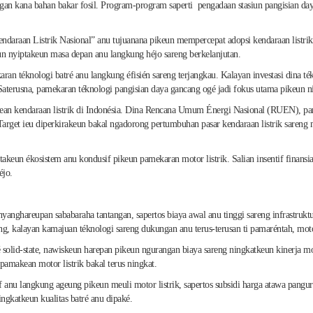
an kana bahan bakar fosil. Program-program saperti pengadaan stasiun pangisian daya
ndaraan Listrik Nasional” anu tujuanana pikeun mempercepat adopsi kendaraan listrik n
nyiptakeun masa depan anu langkung héjo sareng berkelanjutan.
téknologi batré anu langkung éfisién sareng terjangkau. Kalayan investasi dina tékno
Saterusna, pamekaran téknologi pangisian daya gancang ogé jadi fokus utama pikeun 
ean kendaraan listrik di Indonésia. Dina Rencana Umum Énergi Nasional (RUEN), pama
 Target ieu diperkirakeun bakal ngadorong pertumbuhan pasar kendaraan listrik sareng 
keun ékosistem anu kondusif pikeun pamekaran motor listrik. Salian insentif finansia
éjo.
anghareupan sababaraha tantangan, sapertos biaya awal anu tinggi sareng infrastruktur
ing, kalayan kamajuan téknologi sareng dukungan anu terus-terusan ti pamaréntah, mot
 solid-state, nawiskeun harepan pikeun ngurangan biaya sareng ningkatkeun kinerja mot
 pamakean motor listrik bakal terus ningkat.
f anu langkung ageung pikeun meuli motor listrik, sapertos subsidi harga atawa pangur
ingkatkeun kualitas batré anu dipaké.