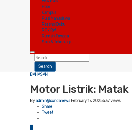
Fiksi Puisi
Hobi
Kampus
Puisi Mahasiswa
Resensi Buku
RT / RW
Rumah Tangga
Sain & Teknologi
Search
BAHASAN
Motor Listrik: Mat
By
admin@sundanews
February 17, 2025
537 views
Share
Tweet
0