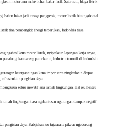
keun motor anu maké bahan bakar fosil. Saterusna, biaya listrik
i bahan bakar jadi tenaga panggerak, motor listrik bisa ngahontal
trik tina pembangkit énergi terbarukan, Indonésia tiasa
g ngahasilkeun motor listrik, nyiptakeun lapangan kerja anyar,
n panalungtikan sareng pamekaran, industri otomotif di Indonésia
, ngurangan ketergantungan kana impor sarta ningkatkeun ékspor
infrastruktur pangisian daya.
gembangkeun solusi inovatif anu ramah lingkungan. Hal ieu henteu
wih ramah lingkungan tiasa ngabantosan ngurangan dampak négatif
tur pangisian daya. Kabijakan ieu tujuanana pikeun ngadorong