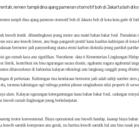
marentah, remen tampil dina ajang pameran otomotif boh di Jakarta boh di 
h, remen tampil dina ajang pameran otomotif boh di Jakarta boh di kota-kota gede di 
auh leuwih leutik dibandingkeun jeung motor anu maké bahan bakar fosil. Pamakéan mo
lkeun sora anu leuwih lemes, anu boga pangaruh positif kana kualitas kahirupan di kot
endaraan bermotor jadi panyumbang utama emisi karbon dioksida jeung partikel-partike
isi gas rumah kaca anu signifikan. Nurutkeun data ti Kementerian Lingkungan Hidup 
r listrik, kontribusi ieu bisa ngurangan sacara drastis, ngabantu nagara ngahontal targ
rantos diluncurkeun di Indonésia kalayan téknologi anu langkung canggih jeung éfisié
singan di perkotaan. Kabisingan tina kendaraan bermotor jadi salah sahiji sumber stre
 ti éta, turunna kabisingan ogé miboga poténsi pikeun ningkatkeun nilai properti di 
a alam. Kalayan ngurangan ketergantungan kana bahan bakar fosil, cadangan minyak bum
anu leuwih ramah lingkungan jeung berkelanjutan.
sareng motor konvensional. Biaya operasional anu leuwih handap, kaasup biaya bahan b
ga leuwih saeutik komponen anu gerak, nu hartina leuwih saeutik hal anu bisa rusak j