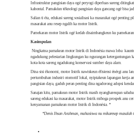
Infrastruktur pangisian daya ogé peryogi diperluas sareng diting
kahontal. Pamakéan téknologi pangisian daya gancang ogé bisa ja
Salian ti éta, edukasi sareng sosialisasi ka masarakat ogé pent
masarakat anu resep ngalih ka motor listrik.
Pamekaran motor listrik ogé kedah disaimbangkeun ku pamekaran inf
Kasimpulan
Ningkatna pamakean motor listrik di Indonésia mawa loba kauntu
ngadukung pelestarian lingkungan ku ngurangan ketergantungan ka
kota-kota sareng ngadukung konservasi sumber daya alam.
Dina sisi ékonomi, motor listrik nawiskeun éfisiensi énérgi anu 
pertumbuhan industri otomotif lokal, nyiptakeun lapangan kerja an
pangisian daya, gaduh peran penting dina ngadorong adopsi kenda
Sanajan kitu, pamakean motor listrik masih nyanghareupan sababar
sareng edukasi ka masarakat, motor listrik miboga prospek anu cer
kenyamanan pamakean motor listrik di Indonésia. *
*Denis Ihsan Arahman, mahasiswa nu mikaresep masalah tekn
Posted