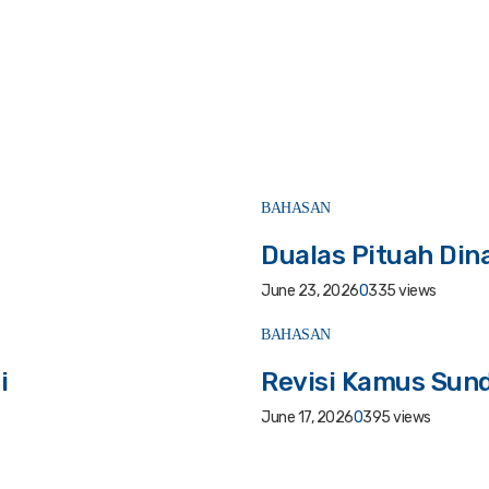
BAHASAN
Dualas Pituah Din
June 23, 2026
0
335 views
BAHASAN
i
Revisi Kamus Sund
June 17, 2026
0
395 views