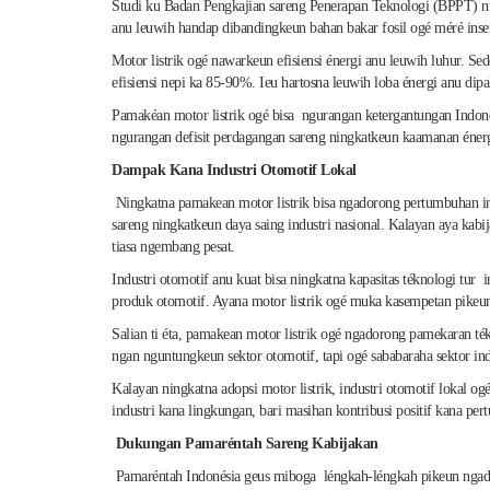
Studi ku Badan Pengkajian sareng Penerapan Teknologi (BPPT) nun
anu leuwih handap dibandingkeun bahan bakar fosil ogé méré inse
Motor listrik ogé nawarkeun efisiensi énergi anu leuwih luhur. S
efisiensi nepi ka 85-90%. Ieu hartosna leuwih loba énergi anu di
Pamakéan motor listrik ogé bisa ngurangan ketergantungan Indonés
ngurangan defisit perdagangan sareng ningkatkeun kaamanan énerg
Dampak Kana Industri Otomotif Lokal
Ningkatna pamakean motor listrik bisa ngadorong pertumbuhan ind
sareng ningkatkeun daya saing industri nasional. Kalayan aya kab
tiasa ngembang pesat.
Industri otomotif anu kuat bisa ningkatna kapasitas téknologi tur
produk otomotif. Ayana motor listrik ogé muka kasempetan pikeun 
Salian ti éta, pamakean motor listrik ogé ngadorong pamekaran té
ngan nguntungkeun sektor otomotif, tapi ogé sababaraha sektor ind
Kalayan ningkatna adopsi motor listrik, industri otomotif lokal 
industri kana lingkungan, bari masihan kontribusi positif kana p
Dukungan Pamaréntah Sareng Kabijakan
Pamaréntah Indonésia geus miboga léngkah-léngkah pikeun ngaduku