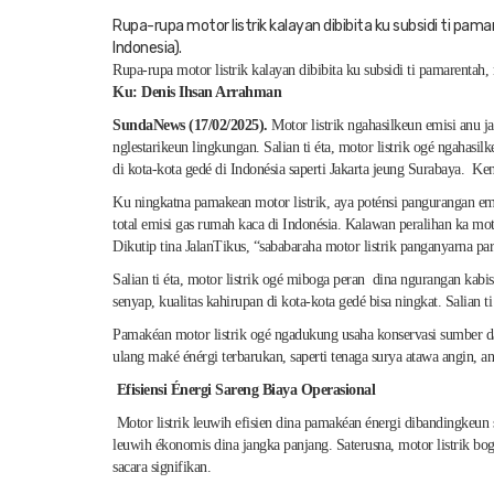
Rupa-rupa motor listrik kalayan dibibita ku subsidi ti pa
Indonesia).
Rupa-rupa motor listrik kalayan dibibita ku subsidi ti pamarenta
Ku: Denis Ihsan Arrahman
SundaNews (17/02/2025).
Motor listrik ngahasilkeun emisi anu j
nglestarikeun lingkungan. Salian ti éta, motor listrik ogé ngahasi
di kota-kota gedé di Indonésia saperti Jakarta jeung Surabaya. K
Ku ningkatna pamakean motor listrik, aya poténsi pangurangan em
total emisi gas rumah kaca di Indonésia. Kalawan peralihan ka moto
Dikutip tina JalanTikus, “sababaraha motor listrik panganyarna pa
Salian ti éta, motor listrik ogé miboga peran dina ngurangan kabi
senyap, kualitas kahirupan di kota-kota gedé bisa ningkat. Salian
Pamakéan motor listrik ogé ngadukung usaha konservasi sumber day
ulang maké énérgi terbarukan, saperti tenaga surya atawa angin, 
Efisiensi Énergi Sareng Biaya Operasional
Motor listrik leuwih efisien dina pamakéan énergi dibandingkeun 
leuwih ékonomis dina jangka panjang. Saterusna, motor listrik bo
sacara signifikan.