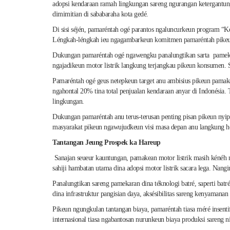
adopsi kendaraan ramah lingkungan sareng ngurangan ketergantung
dimimitian di sababaraha kota gedé.
Di sisi séjén, pamaréntah ogé parantos ngaluncurkeun program “Ke
Léngkah-léngkah ieu ngagambarkeun komitmen pamaréntah pikeun 
Dukungan pamaréntah ogé ngawengku panalungtikan sarta pamekaran 
ngajadikeun motor listrik langkung terjangkau pikeun konsumen. 
Pamaréntah ogé geus netepkeun target anu ambisius pikeun pamak
ngahontal 20% tina total penjualan kendaraan anyar di Indonésia.
lingkungan.
Dukungan pamaréntah anu terus-terusan penting pisan pikeun nyipta
masyarakat pikeun ngawujudkeun visi masa depan anu langkung h
Tantangan Jeung Prospek ka Hareup
Sanajan seueur kauntungan, pamakean motor listrik masih kénéh ny
sahiji hambatan utama dina adopsi motor listrik sacara lega. Nang
Panalungtikan sareng pamekaran dina téknologi batré, saperti batré
dina infrastruktur pangisian daya, aksésibilitas sareng kenyamanan
Pikeun ngungkulan tantangan biaya, pamaréntah tiasa méré insenti
internasional tiasa ngabantosan nurunkeun biaya produksi sareng n