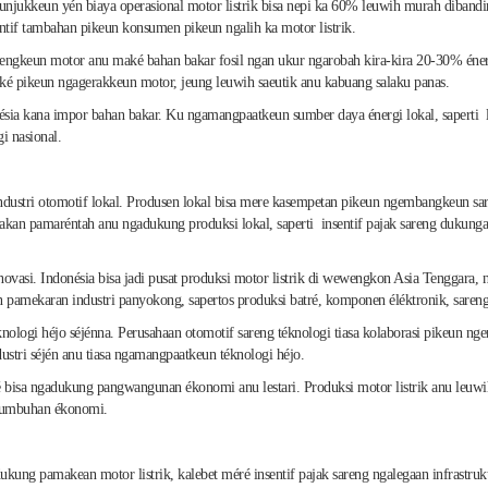
jukkeun yén biaya operasional motor listrik bisa nepi ka 60% leuwih murah dibanding
ntif tambahan pikeun konsumen pikeun ngalih ka motor listrik.
edengkeun motor anu maké bahan bakar fosil ngan ukur ngarobah kira-kira 20-30% énerg
paké pikeun ngagerakkeun motor, jeung leuwih saeutik anu kabuang salaku panas.
ia kana impor bahan bakar. Ku ngamangpaatkeun sumber daya énergi lokal, saperti lis
i nasional.
ustri otomotif lokal. Produsen lokal bisa mere kasempetan pikeun ngembangkeun saren
ijakan pamaréntah anu ngadukung produksi lokal, saperti insentif pajak sareng dukunga
 inovasi. Indonésia bisa jadi pusat produksi motor listrik di wewengkon Asia Tenggara
pamekaran industri panyokong, sapertos produksi batré, komponen éléktronik, sareng 
knologi héjo séjénna. Perusahaan otomotif sareng téknologi tiasa kolaborasi pikeun n
ustri séjén anu tiasa ngamangpaatkeun téknologi héjo.
ogé bisa ngadukung pangwangunan ékonomi anu lestari. Produksi motor listrik anu leu
ertumbuhan ékonomi.
ng pamakean motor listrik, kalebet méré insentif pajak sareng ngalegaan infrastruk