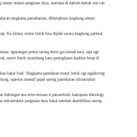
g seueur stasiun pangisian daya, utamana di daérah-daérah anu can
. Kalayan ningkatna pamahaman, diharepkeun langkung seueur
p. Ku kituna, motor listrik bisa dipaké sacara langkung optimal.
tuan ngurangan polusi sareng émisi gas rumah kaca, tapi ogé
l, motor listrik nyumbang kana paningkatan kualitas hirup di
ahan bakar fosil. Ningkatna pamakean motor listrik ogé ngadorong
ung, sapertos insentif pajak sareng pamekaran infrastruktur
yan dukungan anu terus-terusan ti pamaréntah, kamajuan téknologi,
 infrastruktur pangisian daya bakal nambah aksésibilitas sareng