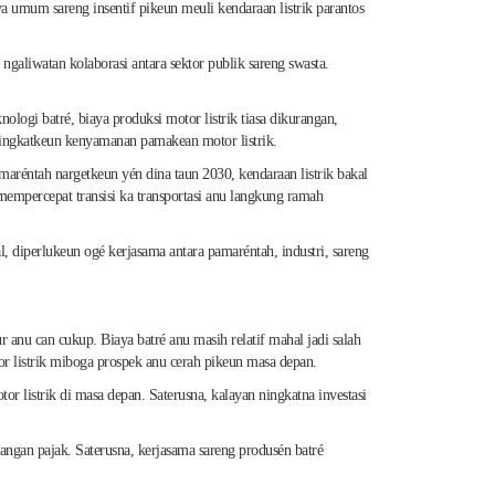
 umum sareng insentif pikeun meuli kendaraan listrik parantos
galiwatan kolaborasi antara sektor publik sareng swasta.
logi batré, biaya produksi motor listrik tiasa dikurangan,
ningkatkeun kenyamanan pamakean motor listrik.
réntah nargetkeun yén dina taun 2030, kendaraan listrik bakal
mempercepat transisi ka transportasi anu langkung ramah
l, diperlukeun ogé kerjasama antara pamaréntah, industri, sareng
 anu can cukup. Biaya batré anu masih relatif mahal jadi salah
or listrik miboga prospek anu cerah pikeun masa depan.
or listrik di masa depan. Saterusna, kalayan ningkatna investasi
angan pajak. Saterusna, kerjasama sareng produsén batré