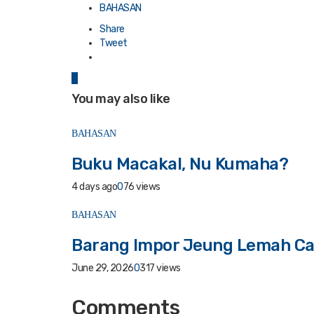
in
BAHASAN
Share
Tweet
0
You may also like
BAHASAN
Buku Macakal, Nu Kumaha?
4 days ago
0
76 views
BAHASAN
Barang Impor Jeung Lemah Ca
June 29, 2026
0
317 views
Comments