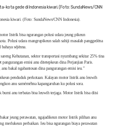
kota-kota gede di Indonesia kiwari. (Foto: SundaNews/CNN
Indonesia kiwari. (Foto: SundaNews/CNN Indonesia).
tor listrik bisa ngurangan polusi udara jeung pikeun
a-kota. Polusi udara mangrupikeun salah sahiji masalah panggedéna
l bahaya séjénna.
sareng Kehutanan, sektor transportasi nyumbang sekitar 25% tina
et pangurangan emisi anu ditetepkeun dina Perjanjian Paris.
n, anu bakal ngabantosan dina pangurangan emisi ieu.”
s pikeun penduduk perkotaan. Kalayan motor listrik anu leuwih
wewengkon anu saméméhna kapangaruhan ku polusi sora.
i anu terbatas bisa leuwih terjaga. Motor listrik bisa diisi
akar jeung perawatan, ngajadikeun motor listrik pilihan anu
eung merlukeun perbaikan. Ieu bisa ngurangan biaya perawatan