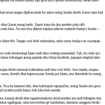
ana éta naskah ditulis, tapi geus aya ti jaman saméméhna, sakitu ratus
 bari tacan tangtu dipikawanoh ku sakur urang Sunda deuih, komo mun tepi
dina Quran jeung hadis. Tapsir kana éta dua sumber poko téh
lam mah loba. Ari anu bisa dijieun rujukan pikeun maluruh budaya Sunda—
ran Islam téh. Tangtu waé hésé maluruhna, naha unsur budaya nu nyampak
mun ceuk terminologi Islam mah dina widang muamalah. Tah, ieu mah aya
r, miara hubungan jeung papada dina hirup kumbuh, papagon tingkah laku
sanajan lebah rumusan kalimahna mah bisa waé béda. Anu matak, asupna
u sarua, duméh dina kapercayaan Sunda pra Islam, anu disembah ku urang
. Nya ku lantaran kitu, dina kahirupan sapopoéna, urang Sunda anu geus
l nyabit-nyabit Islam, boh loba boh saeutik.
a, kaasup deuih dina ngalaksanakeun amal-amalan anu jadi babagian tina
 mekar ngalegaan, sarta kaweruhna gé nambahan, utamana sanggeus beuki