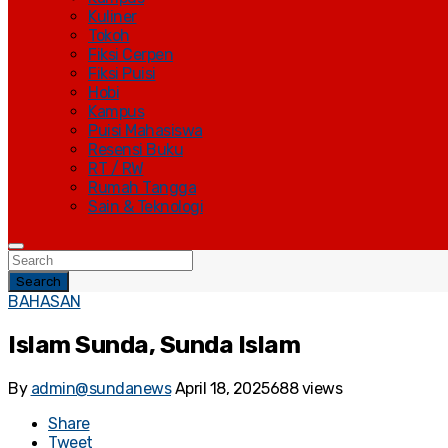
Kuliner
Tokoh
Fiksi Cerpen
Fiksi Puisi
Hobi
Kampus
Puisi Mahasiswa
Resensi Buku
RT / RW
Rumah Tangga
Sain & Teknologi
Search
BAHASAN
Islam Sunda, Sunda Islam
By
admin@sundanews
April 18, 2025
688 views
Share
Tweet