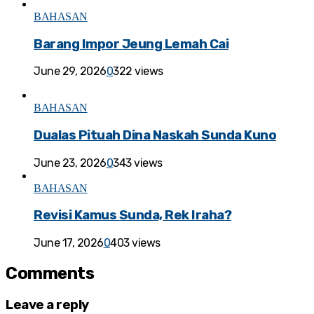
BAHASAN
Barang Impor Jeung Lemah Cai
June 29, 2026
0
322 views
BAHASAN
Dualas Pituah Dina Naskah Sunda Kuno
June 23, 2026
0
343 views
BAHASAN
Revisi Kamus Sunda, Rek Iraha?
June 17, 2026
0
403 views
Comments
Leave a reply