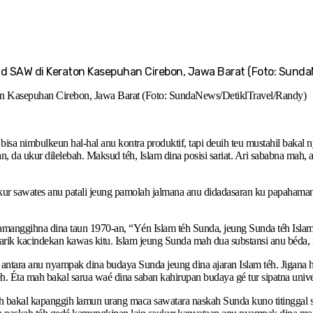
ad SAW di Keraton Kasepuhan Cirebon, Jawa Barat (Foto: Sund
n Kasepuhan Cirebon, Jawa Barat (Foto: SundaNews/DetiklTravel/Randy)
isa nimbulkeun hal-hal anu kontra produktif, tapi deuih teu mustahil bakal
da ukur dilelebah. Maksud téh, Islam dina posisi sariat. Ari sababna mah, a
, ukur sawates anu patali jeung pamolah jalmana anu didadasaran ku papaham
ggihna dina taun 1970-an, “Yén Islam téh Sunda, jeung Sunda téh Islam.” 
tarik kacindekan kawas kitu. Islam jeung Sunda mah dua substansi anu béda,
 antara anu nyampak dina budaya Sunda jeung dina ajaran Islam téh. Jigana 
. Éta mah bakal sarua waé dina saban kahirupan budaya gé tur sipatna unive
éh bakal kapanggih lamun urang maca sawatara naskah Sunda kuno titinggal