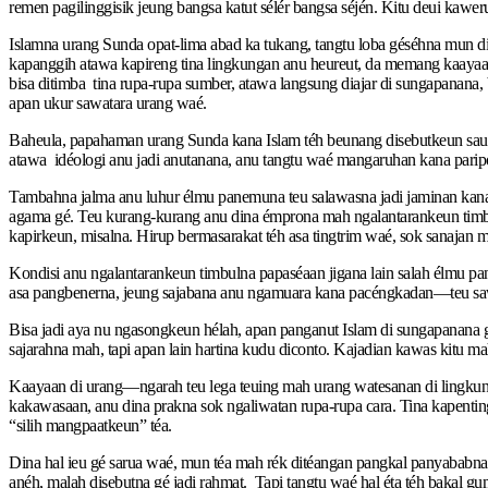
remen pagilinggisik jeung bangsa katut sélér bangsa séjén. Kitu deui ka
Islamna urang Sunda opat-lima abad ka tukang, tangtu loba géséhna mun 
kapanggih atawa kapireng tina lingkungan anu heureut, da memang kaayaan 
bisa ditimba tina rupa-rupa sumber, atawa langsung diajar di sungapanan
apan ukur sawatara urang waé.
Baheula, papahaman urang Sunda kana Islam téh beunang disebutkeun saule
atawa idéologi anu jadi anutanana, anu tangtu waé mangaruhan kana parip
Tambahna jalma anu luhur élmu panemuna teu salawasna jadi jaminan kana 
agama gé. Teu kurang-kurang anu dina émprona mah ngalantarankeun timbul
kapirkeun, misalna. Hirup bermasarakat téh asa tingtrim waé, sok sanajan
Kondisi anu ngalantarankeun timbulna papaséaan jigana lain salah élmu p
asa pangbenerna, jeung sajabana anu ngamuara kana pacéngkadan—teu sawa
Bisa jadi aya nu ngasongkeun hélah, apan panganut Islam di sungapanana g
sajarahna mah, tapi apan lain hartina kudu diconto. Kajadian kawas kitu 
Kaayaan di urang—ngarah teu lega teuing mah urang watesanan di lingkun
kakawasaan, anu dina prakna sok ngaliwatan rupa-rupa cara. Tina kapenti
“silih mangpaatkeun” téa.
Dina hal ieu gé sarua waé, mun téa mah rék ditéangan pangkal panyababna
anéh, malah disebutna gé jadi rahmat. Tapi tangtu waé hal éta téh baka