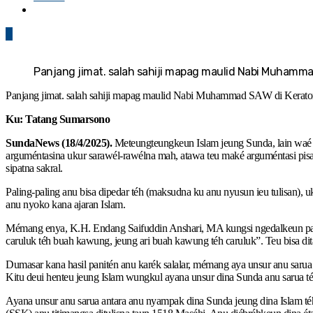
0
Panjang jimat. salah sahiji mapag maulid Nabi Muhamm
Panjang jimat. salah sahiji mapag maulid Nabi Muhammad SAW di Kerato
K
u: Tatang Sumarsono
SundaNews (18/4/2025).
Meteungteungkeun Islam jeung Sunda, lain waé b
arguméntasina ukur sarawél-rawélna mah, atawa teu maké arguméntasi pisan, 
sipatna sakral.
Paling-paling anu bisa dipedar téh (maksudna ku anu nyusun ieu tulisan)
anu nyoko kana ajaran Islam.
Mémang enya, K.H. Endang Saifuddin Anshari, MA kungsi ngedalkeun paman
caruluk téh buah kawung, jeung ari buah kawung téh caruluk”. Teu bisa di
Dumasar kana hasil panitén anu karék salalar, mémang aya unsur anu sarua
Kitu deui henteu jeung Islam wungkul ayana unsur dina Sunda anu sarua téh
Ayana unsur anu sarua antara anu nyampak dina Sunda jeung dina Islam t