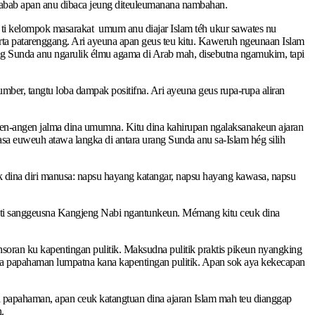
 sabab apan anu dibaca jeung diteuleumanana nambahan.
 ti kelompok masarakat umum anu diajar Islam téh ukur sawates nu
arta patarenggang. Ari ayeuna apan geus teu kitu. Kaweruh ngeunaan Islam
ang Sunda anu ngarulik élmu agama di Arab mah, disebutna ngamukim, tapi
er, tangtu loba dampak positifna. Ari ayeuna geus rupa-rupa aliran
gen-angen jalma dina umumna. Kitu dina kahirupan ngalaksanakeun ajaran
a euweuh atawa langka di antara urang Sunda anu sa-Islam hég silih
k dina diri manusa: napsu hayang katangar, napsu hayang kawasa, napsu
ila ti sanggeusna Kangjeng Nabi ngantunkeun. Mémang kitu ceuk dina
oran ku kapentingan pulitik. Maksudna pulitik praktis pikeun nyangking
ina papahaman lumpatna kana kapentingan pulitik. Apan sok aya kekecapan
a papahaman, apan ceuk katangtuan dina ajaran Islam mah teu dianggap
.