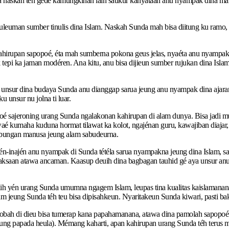
a naskah téh gedé kamungkinan lain saukur kanyataan anu nyampak dina mangs
leuman sumber tinulis dina Islam. Naskah Sunda mah bisa diitung ku ramo,
hirupan sapopoé, éta mah sumberna pokona geus jelas, nyaéta anu nyampak 
k tepi ka jaman modéren. Ana kitu, anu bisa dijieun sumber rujukan dina Is
aé unsur dina budaya Sunda anu dianggap sarua jeung anu nyampak dina aja
unsur nu jolna ti luar.
é sajeroning urang Sunda ngalakonan kahirupan di alam dunya. Bisa jadi 
 waé kumaha kuduna hormat tilawat ka kolot, ngajénan guru, kawajiban diaja
ubungan manusa jeung alam sabudeurna.
jén-inajén anu nyampak di Sunda tétéla sarua nyampakna jeung dina Islam, 
 paksaan atawa ancaman. Kaasup deuih dina bagbagan tauhid gé aya unsur an
uih yén urang Sunda umumna ngagem Islam, leupas tina kualitas kaislamanana
 jeung Sunda téh teu bisa dipisahkeun. Nyaritakeun Sunda kiwari, pasti baka
obah di dieu bisa tumerap kana papahamanana, atawa dina pamolah sapopoén
eung papada heula). Mémang kaharti, apan kahirupan urang Sunda téh terus