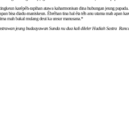
tingkeun karépéh-rapihan atawa kaharmonisan dina hubungan jeung papada. 
pan bisa diadu-maniskeun. Ébréhan tina hal éta téh anu utama mah apan kar
hirna mah bakal mulang deui ka unsur manusana.*
s, sastrawan jeung budaayawan Sunda nu dua kali dileler Hadiah Sastra Ran