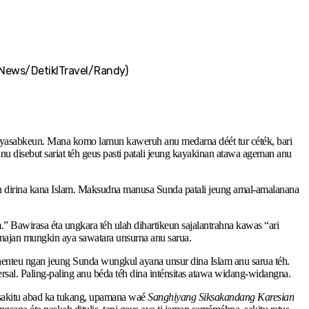
aNews/DetiklTravel/Randy)
 nyasabkeun. Mana komo lamun kaweruh anu medarna déét tur céték, bari
nu disebut sariat téh geus pasti patali jeung kayakinan atawa ageman anu
an dirina kana Islam. Maksudna manusa Sunda patali jeung amal-amalanana
Bawirasa éta ungkara téh ulah dihartikeun sajalantrahna kawas “ari
 najan mungkin aya sawatara unsurna anu sarua.
henteu ngan jeung Sunda wungkul ayana unsur dina Islam anu sarua téh.
rsal. Paling-paling anu béda téh dina inténsitas atawa widang-widangna.
 sakitu abad ka tukang, upamana waé
Sanghiyang Siksakandang Karesian