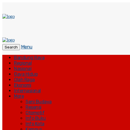
Menu
Search
Bandung Raya
Regional
Nasional
Gaya Hidup
Olah Raga
Ekonomi
Internasional
More
Seni Budaya
Resensi
Otomotif
Info Buku
Info Kota
Kampus