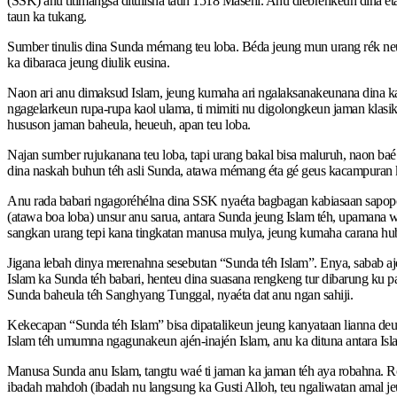
(SSK) anu titimangsa ditulisna taun 1518 Maséhi. Anu diébréhkeun dina ét
taun ka tukang.
Sumber tinulis dina Sunda mémang teu loba. Béda jeung mun urang rék neu
ka dibaraca jeung diulik eusina.
Naon ari anu dimaksud Islam, jeung kumaha ari ngalaksanakeunana dina ka
ngagelarkeun rupa-rupa kaol ulama, ti mimiti nu digolongkeun jaman klasi
hususon jaman baheula, heueuh, apan teu loba.
Najan sumber rujukanana teu loba, tapi urang bakal bisa maluruh, naon b
dina naskah buhun téh asli Sunda, atawa mémang éta gé geus kacampuran ku 
Anu rada babari ngagoréhélna dina SSK nyaéta bagbagan kabiasaan sapopo
(atawa boa loba) unsur anu sarua, antara Sunda jeung Islam téh, upamana
sangkan urang tepi kana tingkatan manusa mulya, jeung kumaha carana h
Jigana lebah dinya merenahna sesebutan “Sunda téh Islam”. Enya, sabab a
Islam ka Sunda téh babari, henteu dina suasana rengkeng tur dibarung ku
Sunda baheula téh Sanghyang Tunggal, nyaéta dat anu ngan sahiji.
Kekecapan “Sunda téh Islam” bisa dipatalikeun jeung kanyataan lianna de
Islam téh umumna ngagunakeun ajén-inajén Islam, anu ka dituna antara Islam
Manusa Sunda anu Islam, tangtu waé ti jaman ka jaman téh aya robahna. R
ibadah mahdoh (ibadah nu langsung ka Gusti Alloh, teu ngaliwatan amal j