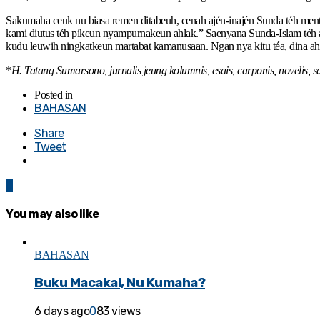
Sakumaha ceuk nu biasa remen ditabeuh, cenah ajén-inajén Sunda téh men
kami diutus téh pikeun nyampurnakeun ahlak.” Saenyana Sunda-Islam téh a
kudu leuwih ningkatkeun martabat kamanusaan. Ngan nya kitu téa, dina a
*
H. Tatang Sumarsono, jurnalis jeung kolumnis, esais, carponis, noveli
Posted in
BAHASAN
Share
Tweet
0
You may also like
BAHASAN
Buku Macakal, Nu Kumaha?
6 days ago
0
83 views