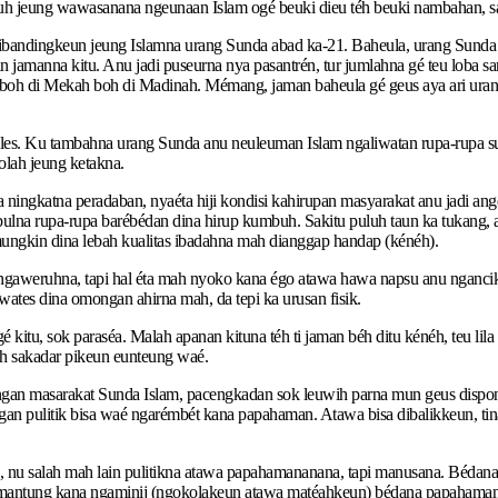
weruh jeung wawasanana ngeunaan Islam ogé beuki dieu téh beuki nambahan,
dibandingkeun jeung Islamna urang Sunda abad ka-21. Baheula, urang Sunda
jamanna kitu. Anu jadi puseurna nya pasantrén, tur jumlahna gé teu loba s
a, boh di Mekah boh di Madinah. Mémang, jaman baheula gé geus aya ari ur
s. Ku tambahna urang Sunda anu neuleuman Islam ngaliwatan rupa-rupa sumb
olah jeung ketakna.
ningkatna peradaban, nyaéta hiji kondisi kahirupan masyarakat anu jadi an
na rupa-rupa barébédan dina hirup kumbuh. Sakitu puluh taun ka tukang, as
 mungkin dina lebah kualitas ibadahna mah dianggap handap (kénéh).
angaweruhna, tapi hal éta mah nyoko kana égo atawa hawa napsu anu nganci
tes dina omongan ahirna mah, da tepi ka urusan fisik.
é kitu, sok paraséa. Malah apanan kituna téh ti jaman béh ditu kénéh, teu l
mah sakadar pikeun eunteung waé.
gan masarakat Sunda Islam, pacengkadan sok leuwih parna mun geus dispons
ngan pulitik bisa waé ngarémbét kana papahaman. Atawa bisa dibalikkeun, t
, nu salah mah lain pulitikna atawa papahamananana, tapi manusana. Bédan
l gumantung kana ngaminij (ngokolakeun atawa matéahkeun) bédana papahaman