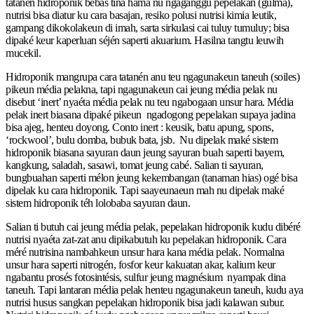
tatanén hidroponik bébas tina hama nu ngaganggu pepelakan (gulma),
nutrisi bisa diatur ku cara basajan, resiko polusi nutrisi kimia leutik,
gampang dikokolakeun di imah, sarta sirkulasi cai tuluy tumuluy; bisa
dipaké keur kaperluan séjén saperti akuarium. Hasilna tangtu leuwih
mucekil.
Hidroponik mangrupa cara tatanén anu teu ngagunakeun taneuh (soiles)
pikeun média pelakna, tapi ngagunakeun cai jeung média pelak nu
disebut ‘inert’ nyaéta média pelak nu teu ngabogaan unsur hara. Média
pelak inert biasana dipaké pikeun ngadogong pepelakan supaya jadina
bisa ajeg, henteu doyong. Conto inert : keusik, batu apung, spons,
‘rockwool’, bulu domba, bubuk bata, jsb. Nu dipelak maké sistem
hidroponik biasana sayuran daun jeung sayuran buah saperti bayem,
kangkung, saladah, sasawi, tomat jeung cabé. Salian ti sayuran,
bungbuahan saperti mélon jeung kekembangan (tanaman hias) ogé bisa
dipelak ku cara hidroponik. Tapi saayeunaeun mah nu dipelak maké
sistem hidroponik téh lolobaba sayuran daun.
Salian ti butuh cai jeung média pelak, pepelakan hidroponik kudu dibéré
nutrisi nyaéta zat-zat anu dipikabutuh ku pepelakan hidroponik. Cara
méré nutrisina nambahkeun unsur hara kana média pelak. Normalna
unsur hara saperti nitrogén, fosfor keur kakuatan akar, kalium keur
ngabantu prosés fotosintésis, sulfur jeung magnésium nyampak dina
taneuh. Tapi lantaran média pelak henteu ngagunakeun taneuh, kudu aya
nutrisi husus sangkan pepelakan hidroponik bisa jadi kalawan subur.