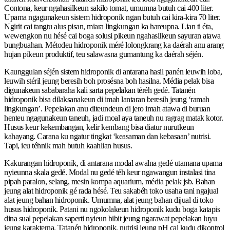
Contona, keur ngahasilkeun sakilo tomat, umumna butuh cai 400 liter.
Upama ngagunakeun sistem hidroponik ngan butuh cai kira-kira 70 liter.
Ngirit cai tangtu alus pisan, miara lingkungan ka hareupna. Lian ti éta,
wewengkon nu hésé cai boga solusi pikeun ngahasilkeun sayuran atawa
bungbuahan. Métodeu hidroponik méré lolongkrang ka daérah anu arang
hujan pikeun produktif, teu salawasna gumantung ka daérah séjén.
Kaunggulan séjén sistem hidroponik di antarana hasil panén leuwih loba,
leuwih stéril jeung beresih boh prosésna boh hasilna. Média pelak bisa
digunakeun sababaraha kali sarta pepelakan téréh gedé. Tatanén
hidroponik bisa dilaksanakeun di imah lantaran beresih jeung ‘ramah
lingkungan’. Pepelakan anu diteundeun di jero imah atawa di buruan
henteu ngagunakeun taneuh, jadi moal aya taneuh nu ragrag matak kotor.
Husus keur kekembangan, kelir kembang bisa diatur nurutkeun
kahayang. Carana ku ngatur tingkat ‘keasaman dan kebasaan’ nutrisi.
Tapi, ieu téhnik mah butuh kaahlian husus.
Kakurangan hidroponik, di antarana modal awalna gedé utamana upama
nyieunna skala gedé. Modal nu gedé téh keur ngawangun instalasi tina
pipah paralon, selang, mesin kompa aquarium, média pelak jsb. Bahan
jeung alat hidroponik gé rada hésé. Teu sakabéh toko usaha tani ngajual
alat jeung bahan hidroponik. Umumna, alat jeung bahan dijual di toko
husus hidroponik. Patani nu ngokolakeun hidroponik kudu boga katapis
dina sual pepelakan saperti nyieun bibit jeung ngarawat pepelakan luyu
jeung karakterna. Tatanén hidroponik, nutrisi jeung pH cai kudu dikontrol