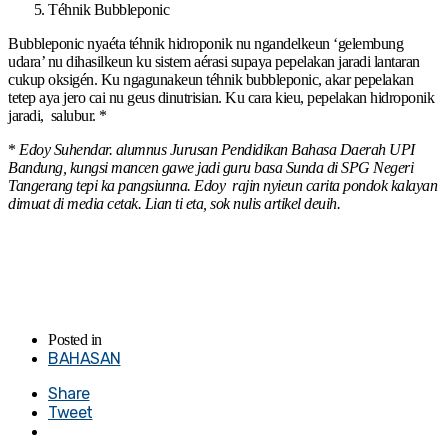
Téhnik Bubbleponic
Bubbleponic nyaéta téhnik hidroponik nu ngandelkeun ‘gelembung
udara’ nu dihasilkeun ku sistem aérasi supaya pepelakan jaradi lantaran
cukup oksigén. Ku ngagunakeun téhnik bubbleponic, akar pepelakan
tetep aya jero cai nu geus dinutrisian. Ku cara kieu, pepelakan hidroponik
jaradi, salubur. *
*
Edoy Suhendar. alumnus Jurusan Pendidikan Bahasa Daerah UPI
Bandung, kungsi mancen gawe jadi guru basa Sunda di SPG Negeri
Tangerang tepi ka pangsiunna. Edoy rajin nyieun carita pondok kalayan
dimuat di media cetak. Lian ti eta, sok nulis artikel deuih.
Posted in
BAHASAN
Share
Tweet