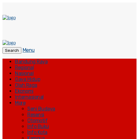
Menu
Search
Bandung Raya
Regional
Nasional
Gaya Hidup
Olah Raga
Ekonomi
Internasional
More
Seni Budaya
Resensi
Otomotif
Info Buku
Info Kota
Kampus