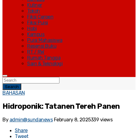
Kuliner
Tokoh
Fiksi Cerpen
Fiksi Puisi
Hobi
Kampus
Puisi Mahasiswa
Resensi Buku
RT / RW
Rumah Tangga
Sain & Teknologi
Search
BAHASAN
Hidroponik: Tatanen Tereh Panen
By
admin@sundanews
February 8, 2025
339 views
Share
Tweet