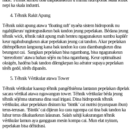
nepi ka skala industri.
Téhnik Rakit Apung
Téhnik rakit apung atawa ‘floating raft’ nyaéta sistem hidroponik nu
ngahijikeun/ ngintegrasikeun bak tandon jeung pepelakan. Bédana jeung
téhnik wick, téhnik rakit apung mah henteu ngagunakeun sumbu kapilér
keur ngahubungkeun akar pepelakan jeung cai tandon. Akar pepelakan
ditémpélkeun langsung kana bak tandon ku cara diambangkeun dina
beungeut cai. Sangkan pepelakan bisa ngambang, bisa ngagunakeun
‘stereoform’ atawa bahan séjén nu bisa ngambang. Keur optimalisasi
oksigén, hadéna bak tandon dilengkepan ku aérator supaya pepelakan
téréh gedé, téréh dipanén.
Téhnik Vértikular atawa Tower
Téhnik vértikular kaasup téhnik pangéfisiénna lantaran pepelakan dipelak
sacara vértikal atawa ngawangun tower. Téhnik vértikular béda jeung
téhnik séjénna utamana dina sual irigasi. Dina hidroponik téhnik
vértikular, akar pepelakan disiram ku ‘bintik’ cai nutrisi (nyarupaan ibun)
terus-terusan. ‘Bintik’ cai dijieun ku cara ngompa cai tina bak tandon ka
luhur terus dikaluarkeun lalaunan. Salah sahiji kakurangan téhnik
vértikular lamun aya gangguan mesin kompa cai. Mun elat nyiram,
pepelakan bisa déhidrasi.