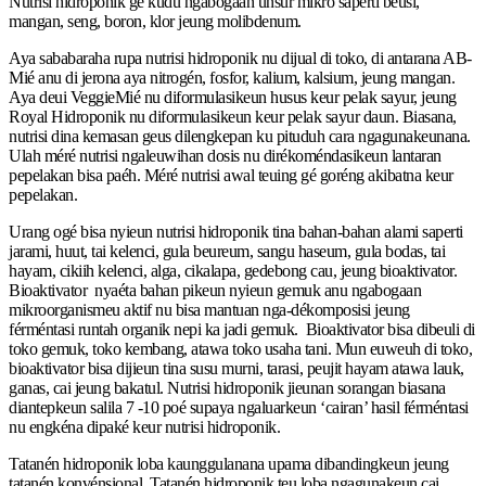
Nutrisi hidroponik gé kudu ngabogaan unsur mikro saperti beusi,
mangan, seng, boron, klor jeung molibdenum.
Aya sababaraha rupa nutrisi hidroponik nu dijual di toko, di antarana AB-
Mié anu di jerona aya nitrogén, fosfor, kalium, kalsium, jeung mangan.
Aya deui VeggieMié nu diformulasikeun husus keur pelak sayur, jeung
Royal Hidroponik nu diformulasikeun keur pelak sayur daun. Biasana,
nutrisi dina kemasan geus dilengkepan ku pituduh cara ngagunakeunana.
Ulah méré nutrisi ngaleuwihan dosis nu dirékoméndasikeun lantaran
pepelakan bisa paéh. Méré nutrisi awal teuing gé goréng akibatna keur
pepelakan.
Urang ogé bisa nyieun nutrisi hidroponik tina bahan-bahan alami saperti
jarami, huut, tai kelenci, gula beureum, sangu haseum, gula bodas, tai
hayam, cikiih kelenci, alga, cikalapa, gedebong cau, jeung bioaktivator.
Bioaktivator nyaéta bahan pikeun nyieun gemuk anu ngabogaan
mikroorganismeu aktif nu bisa mantuan nga-dékomposisi jeung
férméntasi runtah organik nepi ka jadi gemuk. Bioaktivator bisa dibeuli di
toko gemuk, toko kembang, atawa toko usaha tani. Mun euweuh di toko,
bioaktivator bisa dijieun tina susu murni, tarasi, peujit hayam atawa lauk,
ganas, cai jeung bakatul. Nutrisi hidroponik jieunan sorangan biasana
diantepkeun salila 7 -10 poé supaya ngaluarkeun ‘cairan’ hasil férméntasi
nu engkéna dipaké keur nutrisi hidroponik.
Tatanén hidroponik loba kaunggulanana upama dibandingkeun jeung
tatanén konvénsional. Tatanén hidroponik teu loba ngagunakeun cai.