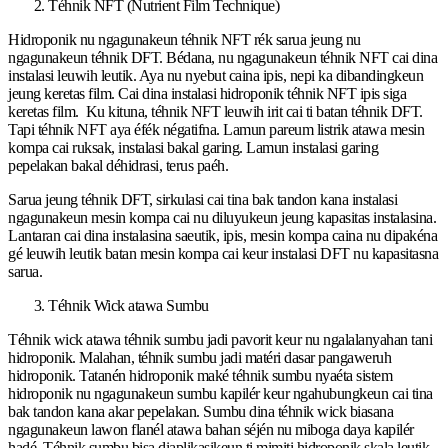
Téhnik NFT (Nutrient Film Technique)
Hidroponik nu ngagunakeun téhnik NFT rék sarua jeung nu
ngagunakeun téhnik DFT. Bédana, nu ngagunakeun téhnik NFT cai dina
instalasi leuwih leutik. Aya nu nyebut caina ipis, nepi ka dibandingkeun
jeung keretas film. Cai dina instalasi hidroponik téhnik NFT ipis siga
keretas film. Ku kituna, téhnik NFT leuwih irit cai ti batan téhnik DFT.
Tapi téhnik NFT aya éfék négatifna. Lamun pareum listrik atawa mesin
kompa cai ruksak, instalasi bakal garing. Lamun instalasi garing
pepelakan bakal déhidrasi, terus paéh.
Sarua jeung téhnik DFT, sirkulasi cai tina bak tandon kana instalasi
ngagunakeun mesin kompa cai nu diluyukeun jeung kapasitas instalasina.
Lantaran cai dina instalasina saeutik, ipis, mesin kompa caina nu dipakéna
gé leuwih leutik batan mesin kompa cai keur instalasi DFT nu kapasitasna
sarua.
Téhnik Wick atawa Sumbu
Téhnik wick atawa téhnik sumbu jadi pavorit keur nu ngalalanyahan tani
hidroponik. Malahan, téhnik sumbu jadi matéri dasar pangaweruh
hidroponik. Tatanén hidroponik maké téhnik sumbu nyaéta sistem
hidroponik nu ngagunakeun sumbu kapilér keur ngahubungkeun cai tina
bak tandon kana akar pepelakan. Sumbu dina téhnik wick biasana
ngagunakeun lawon flanél atawa bahan séjén nu miboga daya kapilér
hadé. Téhnik sumbu bisa diaplikasikeun ti mimiti hidroponik skala leutik