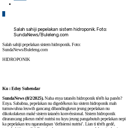
0
Salah sahiji pepelakan sistem hidroponik. Foto:
SundaNews/Buleleng.com
Salah sahiji pepelakan sistem hidroponik. Foto:
SundaNews/Buleleng.com
HIDROPONIK
Ku : Edoy Suhendar
SundaNews (8/2/2025).
Naha enya tatanén hidroponik téréh ka panén?
Enya. Sababna, pepelakan nu digedékeun ku sistem hidroponik mah
tumuwuhna leuwih gancang dibandingkeun jeung pepelakan nu
dikokolakeun maké sistem tatanén konvénsional. Sistem hidroponik
dirarancang pikeun méré nutrisi nu luyu jeung pangabutuh pepelakan nepi
ka pepelakan teu ngarandapan ‘defisiensi nutrisi’. Lian ti téréh gedé,