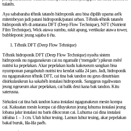
tulatén.
Aya sababaraha téhnik tatanén hidroponik anu bisa dipilih upama arék
mitembeyan jadi patani hidroponik/patani urban. Téhnik-téhnik tatanén
hidroponik téh di antarana DFT (Deep Flow Technique), NFT (Nutrient
Film Technique), Wick atawa sumbu, rakit apung, vertikular atawa tower,
bubbleponic jeung sajaba ti éta.
Téhnik DFT (Deep Flow Tehnique)
Téhnik hidroponik DFT (Deep Flow Technique) nyaéta sistem
hidroponik nu ngagunakeun cai nu ngamalir (‘mengalir’) pikeun méré
nutrisi ka pepelakan. Akar pepelakan kudu kakeueum sangkan bisa
nyumponan pangabutuh nutrisi teu kendat salila 24 jam. Jadi, hidroponik
nu ngagunakeun téhnik DFT, cai tina bak tandon nu geus dinutrisian
disirkulasikeun ka sakabéh instalasi hidroponik. Sanggeus ngaliwatan
jeung ngeueum akar pepelakan, cai balik deui kana bak tandon. Kitu
saterusna.
Sirkulasi cai tina bak tandon kana instalasi ngagunakeun mesin kompa
cai. Kakuatan mesin kompa cai diluyukeun jeung luhurna instalasi jeung
lobana jalur instalasi nu baris dikocoran cai. Luhurna cai dina instalasi
idéalna 1 – 3 cm. Ulah luhur teuing. Lamun luhur teuing, akar pepelakan
bakal buruk, lila-lila paéh.