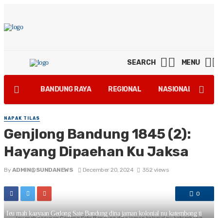
SEARCH
MENU
BANDUNG RAYA
REGIONAL
NASIONAL
GA
NAPAK TILAS
Genjlong Bandung 1845 (2):
Hayang Dipaehan Ku Jaksa
By
ADMIN@SUNDANEWS
December 20, 2024
352 views
0
Ieu mah kaayaan Gedong Sate Bandung dina jaman kolonial nu katembong ti