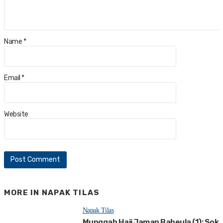
Name
*
Email
*
Website
MORE IN
NAPAK TILAS
Napak Tilas
Munggah Haji Jaman Baheula (1): Sok