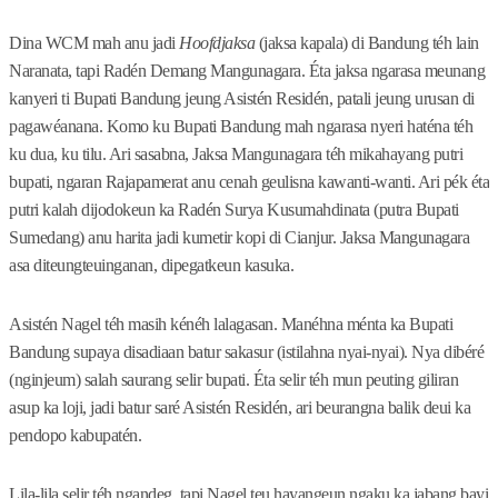
Dina WCM mah anu jadi
Hoofdjaksa
(jaksa kapala) di Bandung téh lain
Naranata, tapi Radén Demang Mangunagara. Éta jaksa ngarasa meunang
kanyeri ti Bupati Bandung jeung Asistén Residén, patali jeung urusan di
pagawéanana. Komo ku Bupati Bandung mah ngarasa nyeri haténa téh
ku dua, ku tilu. Ari sasabna, Jaksa Mangunagara téh mikahayang putri
bupati, ngaran Rajapamerat anu cenah geulisna kawanti-wanti. Ari pék éta
putri kalah dijodokeun ka Radén Surya Kusumahdinata (putra Bupati
Sumedang) anu harita jadi kumetir kopi di Cianjur. Jaksa Mangunagara
asa diteungteuinganan, dipegatkeun kasuka.
Asistén Nagel téh masih kénéh lalagasan. Manéhna ménta ka Bupati
Bandung supaya disadiaan batur sakasur (istilahna nyai-nyai). Nya dibéré
(nginjeum) salah saurang selir bupati. Éta selir téh mun peuting giliran
asup ka loji, jadi batur saré Asistén Residén, ari beurangna balik deui ka
pendopo kabupatén.
Lila-lila selir téh ngandeg, tapi Nagel teu hayangeun ngaku ka jabang bayi