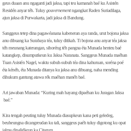
geus duaan anu ngaganti jadi jaksa, tapi teu kamanah baé ku Asistén
Residén anyar téh. Tuluy
gouvernement
ngangkat Raden Suriadilaga,
ajun jaksa di Purwakarta, jadi jaksa di Bandung.
Sanggeus tetep dina pagawéanana kabeneran aya randa, urut bojona jaksa
anu dibuang ka Surabaya téa, tuluy ditikah. Ti bojona anu anyar téa jaksa
téh meunang katerangan, sihoréng téh pangna éta Munada henteu baé
katangkep, disumputkeun ku Jaksa Naranata. Sanggeus Munada maéhan
Tuan Asistén Nagel, waktu subuh-subuh téa dina kahuruan, soréna poé
éta kénéh, éta Munada ditanya ku jaksa anu dibuang, naha mending
dihukum gantung atawa rék maéhan manéh baé.
Ari jawaban Munada: “Kuring mah hayang dipaéhan ku Juragan Jaksa
baé.”
Kira tengah peuting tuluy Munada diasupkeun kana peti geledeg,
beuheungna dicangreudan ku tali, sanggeus paéh tuluy digotong ku opat
jalma dipalidkeun ka Citarum.