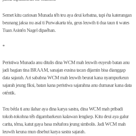
Semet kitu cariosan Munada téh teu aya deui kebatna, tapi éta katerangan
beunang jaksa nu asal ti Purwakarta téa, geus leuwih ti dua taun ti wates
Tuan Asistén Nagel dipaéhan.
*
Peristiwa Munada anu ditulis dina WCM mah leuwih euyeub batan anu
jadi bagian tina BRAAM, sanajan eusina tacan dijamin bisa dianggap
data sajarah. Ari sababna WCM mah leuwih beurat kana nyampurkeun
sajarah jeung fiksi, batan kana peristiwa sajarahna anu dumasar kana data
oténtik.
Teu béda ti anu ilahar aya dina karya sastra, dina WCM mah pribadi
tokoh-tokohna téh digambarkeun kalawan lengkep. Kitu deui aya galur
carita, téma, katut gaya basa métafora jeung simbolis. Jadi WCM mah
leuwih keuna mun disebut karya sastra sajarah.