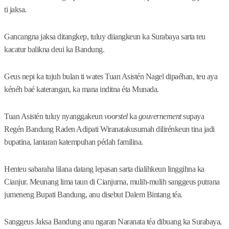
ti jaksa.
Gancangna jaksa ditangkep, tuluy diiangkeun ka Surabaya sarta teu
kacatur balikna deui ka Bandung.
Geus nepi ka tujuh bulan ti wates Tuan Asistén Nagel dipaéhan, teu aya
kénéh baé katerangan, ka mana inditna éta Munada.
Tuan Asistén tuluy nyanggakeun
voorstel
ka
gouvernement
supaya
Regén Bandung Raden Adipati Wiranatakusumah dilirénkeun tina jadi
bupatina, lantaran katempuhan pédah familina.
Henteu sabaraha lilana datang lepasan sarta dialihkeun linggihna ka
Cianjur. Meunang lima taun di Cianjurna, mulih-mulih sanggeus putrana
jumeneng Bupati Bandung, anu disebut Dalem Bintang téa.
Sanggeus Jaksa Bandung anu ngaran Naranata téa dibuang ka Surabaya,