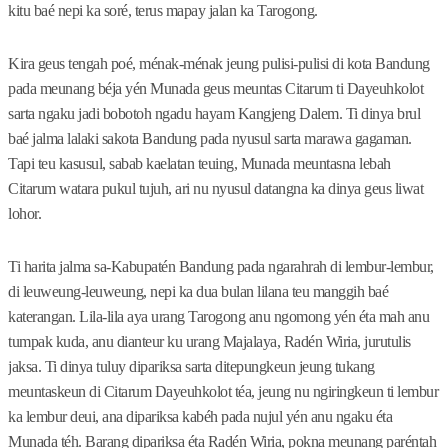
kitu baé nepi ka soré, terus mapay jalan ka Tarogong.
Kira geus tengah poé, ménak-ménak jeung pulisi-pulisi di kota Bandung
pada meunang béja yén Munada geus meuntas Citarum ti Dayeuhkolot
sarta ngaku jadi bobotoh ngadu hayam Kangjeng Dalem. Ti dinya brul
baé jalma lalaki sakota Bandung pada nyusul sarta marawa gagaman.
Tapi teu kasusul, sabab kaelatan teuing, Munada meuntasna lebah
Citarum watara pukul tujuh, ari nu nyusul datangna ka dinya geus liwat
lohor.
Ti harita jalma sa-Kabupatén Bandung pada ngarahrah di lembur-lembur,
di leuweung-leuweung, nepi ka dua bulan lilana teu manggih baé
katerangan. Lila-lila aya urang Tarogong anu ngomong yén éta mah anu
tumpak kuda, anu dianteur ku urang Majalaya, Radén Wiria, jurutulis
jaksa. Ti dinya tuluy dipariksa sarta ditepungkeun jeung tukang
meuntaskeun di Citarum Dayeuhkolot téa, jeung nu ngiringkeun ti lembur
ka lembur deui, ana dipariksa kabéh pada nujul yén anu ngaku éta
Munada téh. Barang dipariksa éta Radén Wiria, pokna meunang paréntah