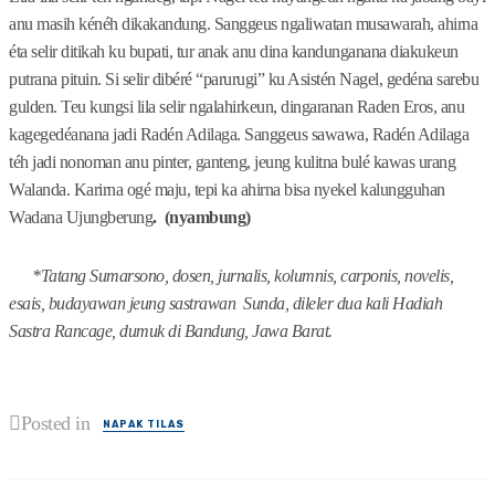
anu masih kénéh dikakandung. Sanggeus ngaliwatan musawarah, ahirna
éta selir ditikah ku bupati, tur anak anu dina kandunganana diakukeun
putrana pituin. Si selir dibéré “parurugi” ku Asistén Nagel, gedéna sarebu
gulden. Teu kungsi lila selir ngalahirkeun, dingaranan Raden Eros, anu
kagegedéanana jadi Radén Adilaga. Sanggeus sawawa, Radén Adilaga
téh jadi nonoman anu pinter, ganteng, jeung kulitna bulé kawas urang
Walanda. Karirna ogé maju, tepi ka ahirna bisa nyekel kalungguhan
Wadana Ujungberung
.
(nyambung)
*Tatang Sumarsono, dosen, jurnalis, kolumnis, carponis, novelis,
esais, budayawan jeung sastrawan Sunda, dileler dua kali Hadiah
Sastra Rancage, dumuk di Bandung, Jawa Barat.
Posted in
NAPAK TILAS