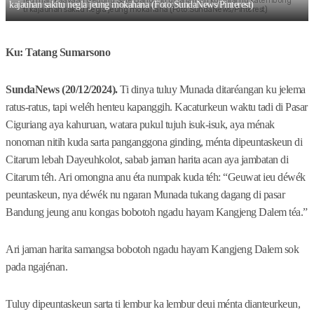
Ieu mah kaayaan Gedong Sate Bandung dina jaman kolonial nu katembong
kajauhan sakitu negla jeung mokahana (Foto:SundaNews/Pinterest)
ti kajauhan sakitu negla jeung mokahana (Foto:SundaNews/Pinterest)
Ku: Tatang Sumarsono
SundaNews (20/12/2024).
Ti dinya tuluy Munada ditaréangan ku jelema
ratus-ratus, tapi weléh henteu kapanggih. Kacaturkeun waktu tadi di Pasar
Ciguriang aya kahuruan, watara pukul tujuh isuk-isuk, aya ménak
nonoman nitih kuda sarta panganggona ginding, ménta dipeuntaskeun di
Citarum lebah Dayeuhkolot, sabab jaman harita acan aya jambatan di
Citarum téh. Ari omongna anu éta numpak kuda téh: “Geuwat ieu déwék
peuntaskeun, nya déwék nu ngaran Munada tukang dagang di pasar
Bandung jeung anu kongas bobotoh ngadu hayam Kangjeng Dalem téa.”
Ari jaman harita samangsa bobotoh ngadu hayam Kangjeng Dalem sok
pada ngajénan.
Tuluy dipeuntaskeun sarta ti lembur ka lembur deui ménta dianteurkeun,