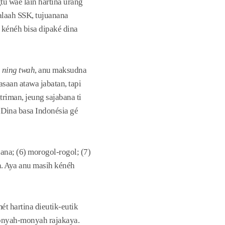
u waé lain hartina urang
alaah SSK, tujuanana
 kénéh bisa dipaké dina
 ning twah
, anu maksudna
saan atawa jabatan, tapi
riman, jeung sajabana ti
. Dina basa Indonésia gé
dana; (6) morogol-rogol; (7)
an. Aya anu masih kénéh
ét hartina dieutik-eutik
monyah-monyah rajakaya.