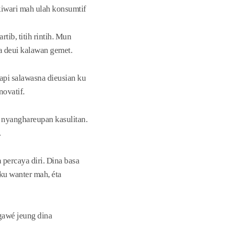
kiwari mah ulah konsumtif
tib, titih rintih. Mun
a deui kalawan gemet.
tapi salawasna dieusian ku
novatif.
 nyanghareupan kasulitan.
.
percaya diri. Dina basa
ku wanter mah, éta
gawé jeung dina