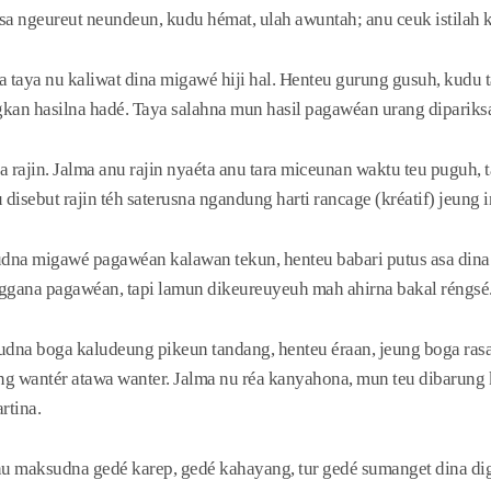
sa ngeureut neundeun, kudu hémat, ulah awuntah; anu ceuk istilah 
taya nu kaliwat dina migawé hiji hal. Henteu gurung gusuh, kudu tar
gkan hasilna hadé. Taya salahna mun hasil pagawéan urang dipariks
a rajin. Jalma anu rajin nyaéta anu tara miceunan waktu teu puguh, 
isebut rajin téh saterusna ngandung harti rancage (kréatif) jeung i
dna migawé pagawéan kalawan tekun, henteu babari putus asa dina
gana pagawéan, tapi lamun dikeureuyeuh mah ahirna bakal réngsé
dna boga kaludeung pikeun tandang, henteu éraan, jeung boga rasa 
ng wantér atawa wanter. Jalma nu réa kanyahona, mun teu dibarung 
rtina.
u maksudna gedé karep, gedé kahayang, tur gedé sumanget dina di