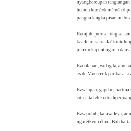
nyanghareupan tangtangan ka
henteu kuméok méméh dipaco
pangna langka pisan nu bisa
Katujuh, purusa ning sa, a
kaadilan, sarta daék tutul
pikeun kapentingan balaréa
Kadalapan, widagda, anu ha
asak. Mun ceuk paribasa kiw
Kasalapan, gapitan, hartina
cita-cita téh kudu diperjua
Kasapuluh, karawaléya, anu 
ngorétkeun élmu. Boh harta 