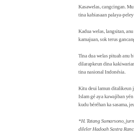
Kasawelas, cangcingan. Mun
tina kabiasaan palaya-peley
Kadua welas, langsitan, anu
kamajuan, sok terus gancang
Tina dua welas pituah anu b
dilarapkeun dina kakiwarian
tina nasional Indonésia.
Kitu deui lamun ditalikeun 
Islam gé aya kawajiban yén 
kudu béréhan ka sasama, j
*H. Tatang Sumarsono, jurn
dileler Hadoah Sastra Ranc