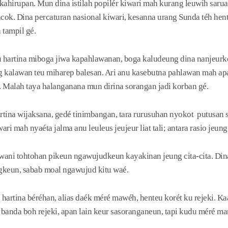
hirupan. Mun dina istilah popilér kiwari mah kurang leuwih sarua j
k. Dina percaturan nasional kiwari, kesanna urang Sunda téh hent
 tampil gé.
nu hartina miboga jiwa kapahlawanan, boga kaludeung dina nanjeur
ung kalawan teu miharep balesan. Ari anu kasebutna pahlawan mah 
. Malah taya halanganana mun dirina sorangan jadi korban gé.
rtina wijaksana, gedé tinimbangan, tara rurusuhan nyokot putusan
ari mah nyaéta jalma anu leuleus jeujeur liat tali; antara rasio jeu
 wani tohtohan pikeun ngawujudkeun kayakinan jeung cita-cita. Din
ngkeun, sabab moal ngawujud kitu waé.
hartina béréhan, alias daék méré mawéh, henteu korét ku rejeki. K
banda boh rejeki, apan lain keur sasoranganeun, tapi kudu méré man