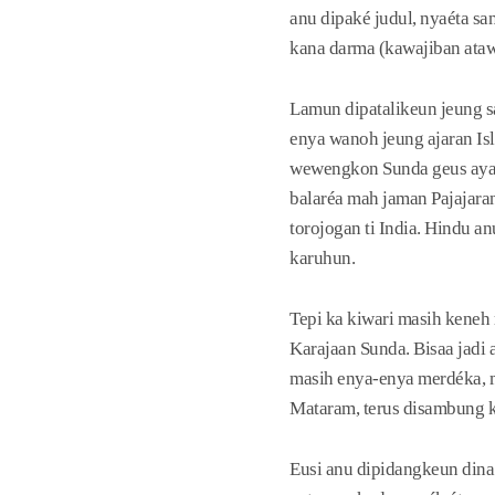
anu dipaké judul, nyaéta s
kana darma (kawajiban ata
Lamun dipatalikeun jeung s
enya wanoh jeung ajaran Is
wewengkon Sunda geus aya I
balaréa mah jaman Pajajara
torojogan ti India. Hindu 
karuhun.
Tepi ka kiwari masih keneh 
Karajaan Sunda. Bisaa jadi
masih enya-enya merdéka, m
Mataram, terus disambung 
Eusi anu dipidangkeun din