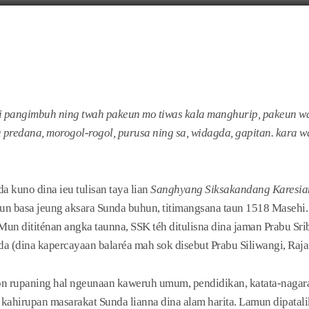
i pangimbuh ning twah pakeun mo tiwas kala manghurip, pakeun wa
a predana, morogol-rogol, purusa ning sa, widagda, gapitan. kara w
kuno dina ieu tulisan taya lian
Sanghyang Siksakandang Karesia
un basa jeung aksara Sunda buhun, titimangsana taun 1518 Masehi. 
 Mun dititénan angka taunna, SSK téh ditulisna dina jaman Prabu S
a (dina kapercayaan balaréa mah sok disebut Prabu Siliwangi, Raja 
 rupaning hal ngeunaan kaweruh umum, pendidikan, katata-nagaraa
 kahirupan masarakat Sunda lianna dina alam harita. Lamun dipatali