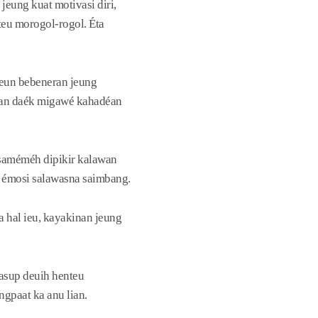
eung kuat motivasi diri,
eu morogol-rogol. Éta
keun bebeneran jeung
apan daék migawé kahadéan
 saméméh dipikir kalawan
ng émosi salawasna saimbang.
a hal ieu, kayakinan jeung
aasup deuih henteu
gpaat ka anu lian.