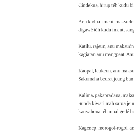
Cindekna, hirup téh kudu bi
Anu kadua, imeut, maksudna 
digawé téh kudu imeut, san
Katilu, rajeun, anu maksudn
kagiatan anu mangpaat. Anu d
Kaopat, leukeun, anu maksu
Sakumaha beurat jeung bang
Kalima, pakapradana, maksu
Sunda kiwari mah sarua jeu
kanyahona téh moal gedé ha
Kagenep, morogol-rogol, an