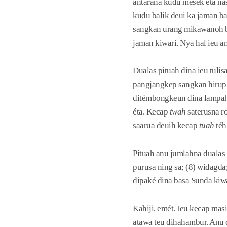
antarana kudu mesék éta na
kudu balik deui ka jaman b
sangkan urang mikawanoh bu
jaman kiwari. Nya hal ieu an
Dualas pituah dina ieu tuli
pangjangkep sangkan hirup 
ditémbongkeun dina lampah 
éta. Kecap
twah
saterusna ro
saarua deuih kecap
tuah
téh
Pituah anu jumlahna dualas t
purusa ning sa; (8) widagda
dipaké dina basa Sunda kiwa
Kahiji, emét. Ieu kecap mas
atawa teu dihahambur. Anu 