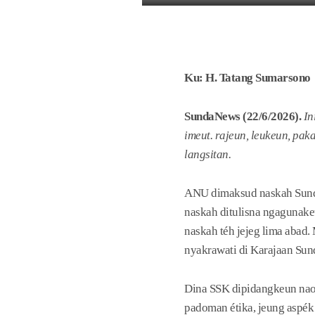
Ku: H. Tatang Sumarsono
SundaNews (22/6/2026).
In
imeut. rajeun, leukeun, pak
langsitan.
ANU dimaksud naskah Sunda 
naskah ditulisna ngagunake
naskah téh jejeg lima abad.
nyakrawati di Karajaan Sund
Dina SSK dipidangkeun naon
padoman étika, jeung aspék