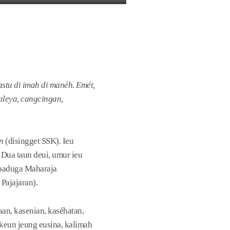
stu di imah di manéh. Emét,
aleya, cangcingan,
n
(disingget SSK). Ieu
Dua taun deui, umur ieu
ribaduga Maharaja
Pajajaran).
n, kasenian, kaséhatan,
keun jeung eusina, kalimah