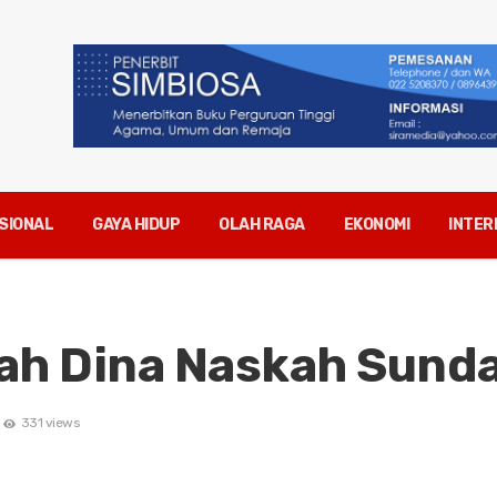
SIONAL
GAYA HIDUP
OLAH RAGA
EKONOMI
INTER
uah Dina Naskah Sund
331 views