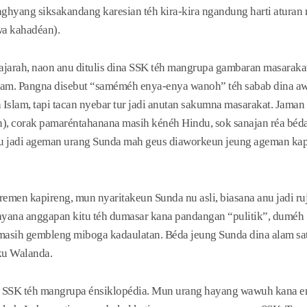
anghyang siksakandang karesian téh kira-kira ngandung harti atura
wa kahadéan).
ajarah, naon anu ditulis dina SSK téh mangrupa gambaran masarak
lam. Pangna disebut “saméméh enya-enya wanoh” téh sabab dina awa
slam, tapi tacan nyebar tur jadi anutan sakumna masarakat. Jaman
n), corak pamaréntahanana masih kénéh Hindu, sok sanajan réa béda
anu jadi ageman urang Sunda mah geus diaworkeun jeung ageman kap
remen kapireng, mun nyaritakeun Sunda nu asli, biasana anu jadi r
 ayana anggapan kitu téh dumasar kana pandangan “pulitik”, duméh 
asih gembleng miboga kadaulatan. Béda jeung Sunda dina alam sat
ku Walanda.
a SSK téh mangrupa énsiklopédia. Mun urang hayang wawuh kana en