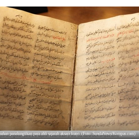
i bahan panalungtikan para ahli sajarah aksara kuno. (Foto: SundaNews/Kompas.com)
an panalungtikan para ahli sajarah kasundaan (Foto: SundaNews/Kompas.com)