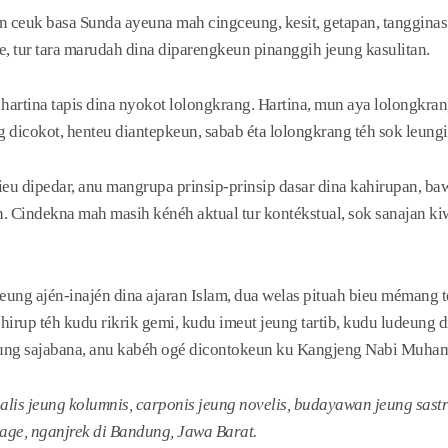
 ceuk basa Sunda ayeuna mah cingceung, kesit, getapan, tangginas
e, tur tara marudah dina diparengkeun pinanggih jeung kasulitan.
 hartina tapis dina nyokot lolongkrang. Hartina, mun aya lolongkra
 dicokot, henteu diantepkeun, sabab éta lolongkrang téh sok leungit
ieu dipedar, anu mangrupa prinsip-prinsip dasar dina kahirupan, ba
. Cindekna mah masih kénéh aktual tur kontékstual, sok sanajan ki
jeung ajén-inajén dina ajaran Islam, dua welas pituah bieu mémang 
hirup téh kudu rikrik gemi, kudu imeut jeung tartib, kudu ludeung 
eung sajabana, anu kabéh ogé dicontokeun ku Kangjeng Nabi Muh
alis jeung kolumnis, carponis jeung novelis, budayawan jeung sast
age, nganjrek di Bandung, Jawa Barat.