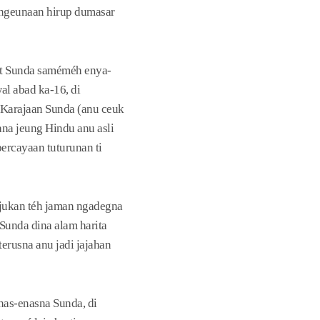
n ngeunaan hirup dumasar
at Sunda saméméh enya-
l abad ka-16, di
 Karajaan Sunda (anu ceuk
na jeung Hindu anu asli
ercayaan tuturunan ti
ujukan téh jaman ngadegna
Sunda dina alam harita
erusna anu jadi jajahan
as-enasna Sunda, di