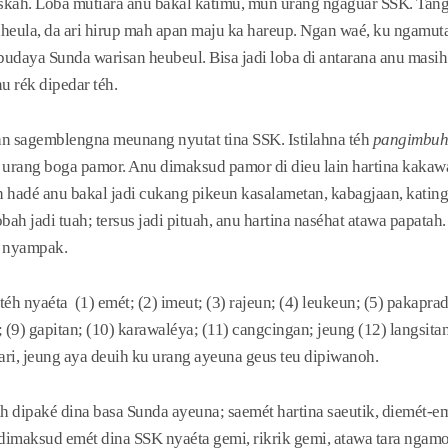
skah. Loba mutiara anu bakal katimu, mun urang ngaguar SSK. Tangt
aheula, da ari hirup mah apan maju ka hareup. Ngan waé, ku ngamut
daya Sunda warisan heubeul. Bisa jadi loba di antarana anu masih
u rék dipedar téh.
san sagemblengna meunang nyutat tina SSK. Istilahna téh
pangimbuh
urang boga pamor. Anu dimaksud pamor di dieu lain hartina kakawa
hadé anu bakal jadi cukang pikeun kasalametan, kabagjaan, katingt
bah jadi tuah; tersus jadi pituah, anu hartina naséhat atawa papatah
 nyampak.
éh nyaéta (1) emét; (2) imeut; (3) rajeun; (4) leukeun; (5) pakapra
; (9) gapitan; (10) karawaléya; (11) cangcingan; jeung (12) langsit
ri, jeung aya deuih ku urang ayeuna geus teu dipiwanoh.
ih dipaké dina basa Sunda ayeuna; saemét hartina saeutik, diemét-em
dimaksud emét dina SSK nyaéta gemi, rikrik gemi, atawa tara nga