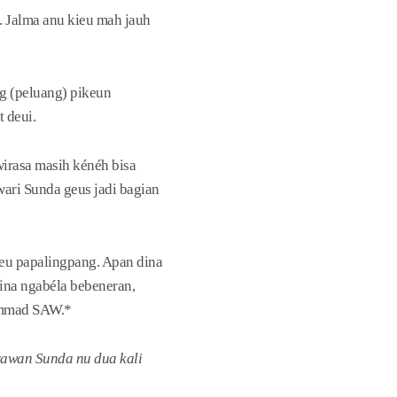
. Jalma anu kieu mah jauh
ng (peluang) pikeun
 deui.
wirasa masih kénéh bisa
wari Sunda geus jadi bagian
teu papalingpang. Apan dina
dina ngabéla bebeneran,
ammad SAW.*
rawan Sunda nu dua kali