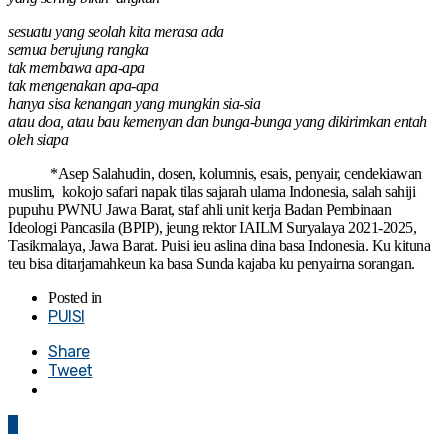
sesuatu yang seolah kita merasa ada
semua berujung rangka
tak membawa apa-apa
tak mengenakan apa-apa
hanya sisa kenangan yang mungkin sia-sia
atau doa, atau bau kemenyan dan bunga-bunga yang dikirimkan entah
oleh siapa
*Asep Salahudin, dosen, kolumnis, esais, penyair, cendekiawan
muslim, kokojo safari napak tilas sajarah ulama Indonesia, salah sahiji
pupuhu PWNU Jawa Barat, staf ahli unit kerja Badan Pembinaan
Ideologi Pancasila (BPIP), jeung rektor IAILM Suryalaya 2021-2025,
Tasikmalaya, Jawa Barat. Puisi ieu aslina dina basa Indonesia. Ku kituna
teu bisa ditarjamahkeun ka basa Sunda kajaba ku penyairna sorangan.
Posted in
PUISI
Share
Tweet
0