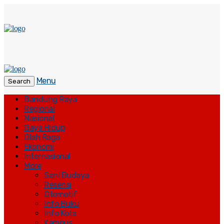
Menu
Search
Bandung Raya
Regional
Nasional
Gaya Hidup
Olah Raga
Ekonomi
Internasional
More
Seni Budaya
Resensi
Otomotif
Info Buku
Info Kota
Kampus