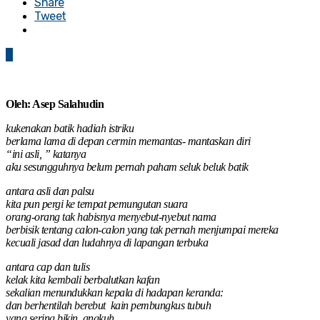
Share
Tweet
0
Oleh: Asep Salahudin
kukenakan batik hadiah istriku
berlama lama di depan cermin memantas- mantaskan diri
“ini asli, ” katanya
aku sesungguhnya belum pernah paham seluk beluk batik
antara asli dan palsu
kita pun pergi ke tempat pemungutan suara
orang-orang tak habisnya menyebut-nyebut nama
berbisik tentang calon-calon yang tak pernah menjumpai mereka
kecuali jasad dan ludahnya di lapangan terbuka
antara cap dan tulis
kelak kita kembali berbalutkan kafan
sekalian menundukkan kepala di hadapan keranda:
dan berhentilah berebut kain pembungkus tubuh
yang sering bikin angkuh