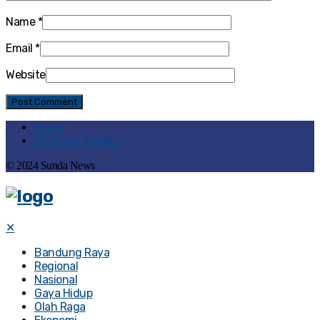
Name
*
Email
*
Website
Home
Susunan Redaksi
© 2024 Sunda News
✕
Bandung Raya
Regional
Nasional
Gaya Hidup
Olah Raga