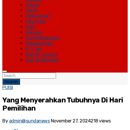
Kuliner
Tokoh
Fiksi Cerpen
Fiksi Puisi
Hobi
Kampus
Puisi Mahasiswa
Resensi Buku
RT / RW
Rumah Tangga
Sain & Teknologi
Search
PUISI
Yang Menyerahkan Tubuhnya Di Hari
Pemilihan
By
admin@sundanews
November 27, 2024
218 views