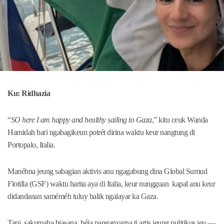
Ku: Ridhazia
“
SO here I am happy and healthy sailing to Gaza
,” kitu ceuk Wanda
Hamidah bari ngabagikeun potrét dirina waktu keur nangtung di
Portopalo, Italia.
Manéhna jeung sabagian aktivis anu ngagabung dina Global Sumud
Flotilla (GSF) waktu harita aya di Italia, keur nungguan kapal anu keur
didandanan saméméh tuluy balik ngalayar ka Gaza.
Tapi, sakumaha biasana, béja panganyarna ti artis jeung pulitikus ieu —