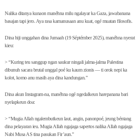
Nalika ditanya kunaon manéhna milu ngalayar ka Gaza, jawabanana
basajan tapi jero. Aya rasa kamanusaan anu kuat, ogé muatan filosofis.
Dina hiji unggahan dina Jumaah (19 Séptémber 2025), manéhna nyerat
kieu:
> “Kuring teu sanggup ngan saukur ningali jalma-jalma Palestina
dibunuh sacara brutal unggal poé ku kaum zionis — ti orok nepi ka
kolot, komo anu masih aya dina kandungan.”
Dina akun Instagram-na, manéhna ogé ngedalkeun harepanana bari
nyelapkeun doa:
> “Mugia Allah ngalembutkeun laut, angin, panonpoé, jeung béntang
dina pelayaran ieu. Mugia Allah ngajaga sapertos nalika Allah ngajaga
Nabi Musa AS tina pasukan Fir’aun.”