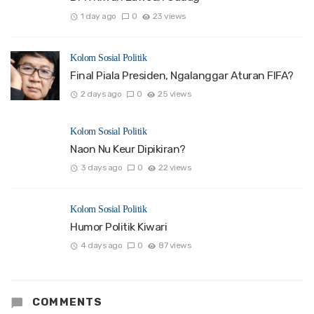
1 day ago
0
23 views
Kolom Sosial Politik
Final Piala Presiden, Ngalanggar Aturan FIFA?
2 days ago
0
25 views
Kolom Sosial Politik
Naon Nu Keur Dipikiran?
3 days ago
0
22 views
Kolom Sosial Politik
Humor Politik Kiwari
4 days ago
0
87 views
COMMENTS