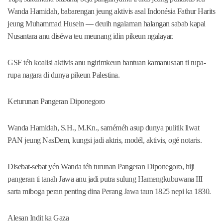
Wanda Hamidah, babarengan jeung aktivis asal Indonésia Fathur Harits
jeung Muhammad Husein — deuih ngalaman halangan sabab kapal
Nusantara anu diséwa teu meunang idin pikeun ngalayar.
GSF téh koalisi aktivis anu ngirimkeun bantuan kamanusaan ti rupa-
rupa nagara di dunya pikeun Palestina.
Keturunan Pangeran Diponegoro
Wanda Hamidah, S.H., M.Kn., saméméh asup dunya pulitik liwat
PAN jeung NasDem, kungsi jadi aktris, modél, aktivis, ogé notaris.
Disebat-sebat yén Wanda téh turunan Pangeran Diponegoro, hiji
pangeran ti tanah Jawa anu jadi putra sulung Hamengkubuwana III
sarta miboga peran penting dina Perang Jawa taun 1825 nepi ka 1830.
Alesan Indit ka Gaza