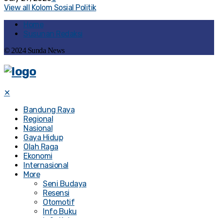
View all Kolom Sosial Politik
Home
Susunan Redaksi
© 2024 Sunda News
✕
Bandung Raya
Regional
Nasional
Gaya Hidup
Olah Raga
Ekonomi
Internasional
More
Seni Budaya
Resensi
Otomotif
Info Buku