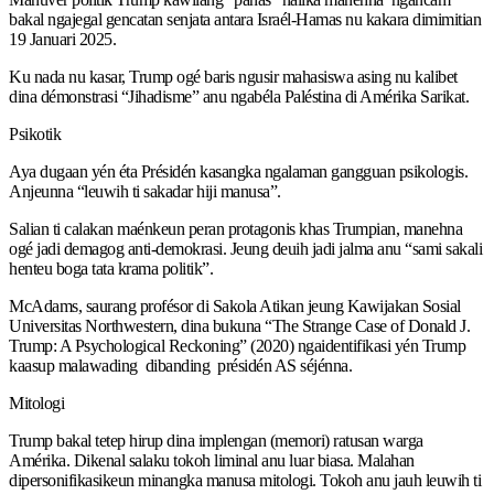
bakal ngajegal gencatan senjata antara Israél-Hamas nu kakara dimimitian
19 Januari 2025.
Ku nada nu kasar, Trump ogé baris ngusir mahasiswa asing nu kalibet
dina démonstrasi “Jihadisme” anu ngabéla Paléstina di Amérika Sarikat.
Psikotik
Aya dugaan yén éta Présidén kasangka ngalaman gangguan psikologis.
Anjeunna “leuwih ti sakadar hiji manusa”.
Salian ti calakan maénkeun peran protagonis khas Trumpian, manehna
ogé jadi demagog anti-demokrasi. Jeung deuih jadi jalma anu “sami sakali
henteu boga tata krama politik”.
McAdams, saurang profésor di Sakola Atikan jeung Kawijakan Sosial
Universitas Northwestern, dina bukuna “The Strange Case of Donald J.
Trump: A Psychological Reckoning” (2020) ngaidentifikasi yén Trump
kaasup malawading dibanding présidén AS séjénna.
Mitologi
Trump bakal tetep hirup dina implengan (memori) ratusan warga
Amérika. Dikenal salaku tokoh liminal anu luar biasa. Malahan
dipersonifikasikeun minangka manusa mitologi. Tokoh anu jauh leuwih ti