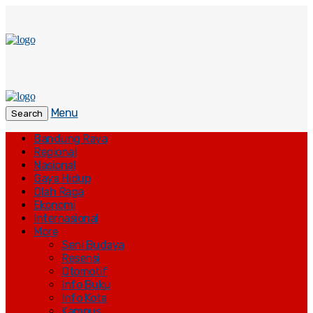
Menu
Search
Bandung Raya
Regional
Nasional
Gaya Hidup
Olah Raga
Ekonomi
Internasional
More
Seni Budaya
Resensi
Otomotif
Info Buku
Info Kota
Kampus