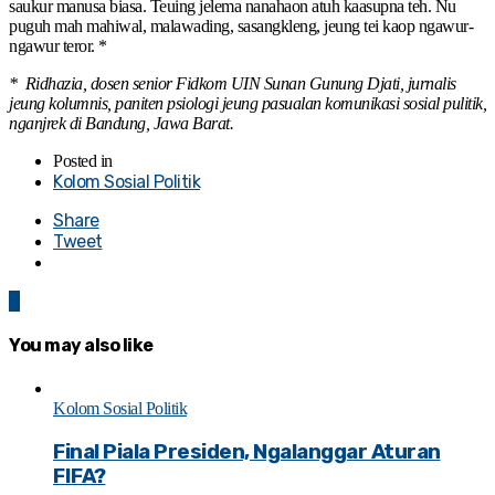
saukur manusa biasa. Teuing jelema nanahaon atuh kaasupna teh. Nu
puguh mah mahiwal, malawading, sasangkleng, jeung tei kaop ngawur-
ngawur teror. *
* Ridhazia, dosen senior Fidkom UIN Sunan Gunung Djati, jurnalis
jeung kolumnis, paniten psiologi jeung pasualan komunikasi sosial pulitik,
nganjrek di Bandung, Jawa Barat.
Posted in
Kolom Sosial Politik
Share
Tweet
0
You may also like
Kolom Sosial Politik
Final Piala Presiden, Ngalanggar Aturan
FIFA?