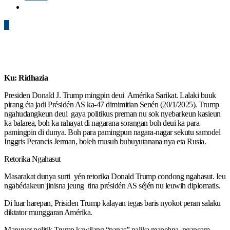
0
Ku: Ridhazia
Presiden Donald J. Trump mingpin deui Amérika Sarikat. Lalaki buuk
pirang éta jadi Présidén AS ka-47 dimimitian Senén (20/1/2025). Trump
ngahudangkeun deui gaya politikus preman nu sok nyebarkeun kasieun
ka balarea, boh ka rahayat di nagarana sorangan boh deui ka para
pamingpin di dunya. Boh para pamingpun nagara-nagar sekutu samodel
Inggris Perancis Jerman, boleh musuh bubuyutanana nya eta Rusia.
Retorika Ngahasut
Masarakat dunya surti yén retorika Donald Trump condong ngahasut. Ieu
ngabédakeun jinisna jeung tina présidén AS séjén nu leuwih diplomatis.
Di luar harepan, Prisiden Trump kalayan tegas baris nyokot peran salaku
diktator munggaran Amérika.
Manuver politik Trump kawilang “panas” nalika manehna ngancam