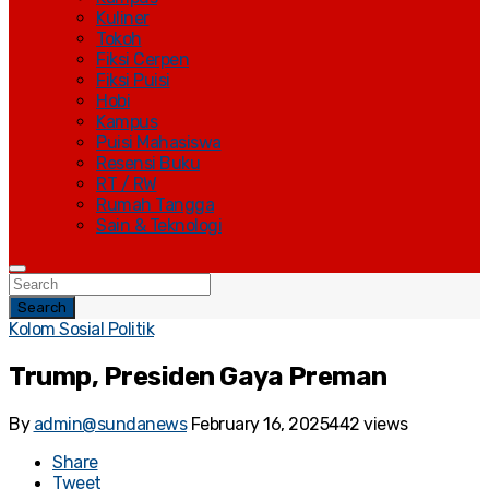
Kuliner
Tokoh
Fiksi Cerpen
Fiksi Puisi
Hobi
Kampus
Puisi Mahasiswa
Resensi Buku
RT / RW
Rumah Tangga
Sain & Teknologi
Search
Kolom Sosial Politik
Trump, Presiden Gaya Preman
By
admin@sundanews
February 16, 2025
442 views
Share
Tweet