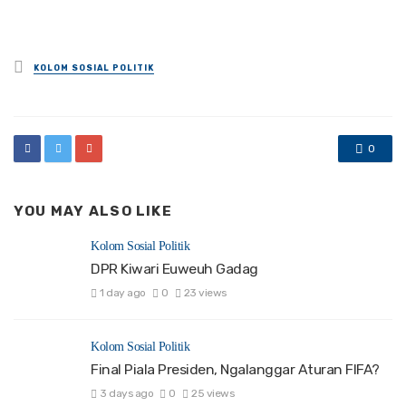
Posted
KOLOM SOSIAL POLITIK
in
0
YOU MAY ALSO LIKE
Kolom Sosial Politik
DPR Kiwari Euweuh Gadag
1 day ago
0
23 views
Kolom Sosial Politik
Final Piala Presiden, Ngalanggar Aturan FIFA?
3 days ago
0
25 views