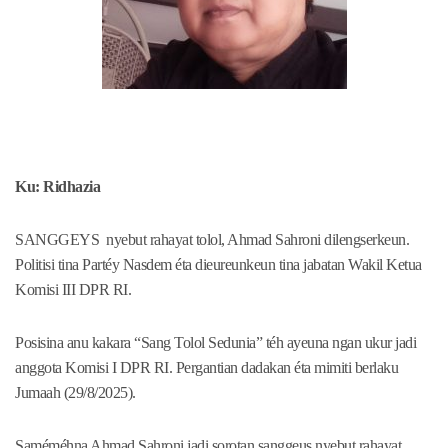
Ku: Ridhazia
SANGGEYS nyebut rahayat tolol, Ahmad Sahroni dilengserkeun.
Politisi tina Partéy Nasdem éta dieureunkeun tina jabatan Wakil Ketua
Komisi III DPR RI.
Posisina anu kakara “Sang Tolol Sedunia” téh ayeuna ngan ukur jadi
anggota Komisi I DPR RI. Pergantian dadakan éta mimiti berlaku
Jumaah (29/8/2025).
Saméméhna Ahmad Sahroni jadi sorotan sanggeus nyebut rahayat