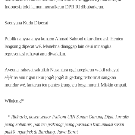
Indonesia tolol lamun ngusulkeun DPR RI dibubarkeun.
Saenyana Kudu Dipecat
Publik nanya-nanya kunaon Ahmad Sahroni ukur dimutasi. Henteu
langsung dipecat wé. Manehna dianggap lain deui minangka
representasi rahayat anu diwakilan.
Ayeuna, rahayat sakuliah Nusantara ngaharepkeun wakil rahayat
séjénna anu ngan ukur jogét-jogét di gedong terhormat sangkan
mundur wé, lantaran teu pantes jeung teu boga nurani. Miskin empati.
Wilujeng!*
* Ridhazia, dosen senior Fidkom UIN Sunan Gunung Djati, jurnalis
jeung kolumnis, paniten psikologi jeung pasualan komunikasi sosial
pulitik, nganjrek di Bandung, Jawa Barat.