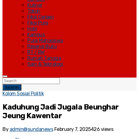
Kuliner
Tokoh
Fiksi Cerpen
Fiksi Puisi
Hobi
Kampus
Puisi Mahasiswa
Resensi Buku
RT / RW
Rumah Tangga
Sain & Teknologi
Search
Kolom Sosial Politik
Kaduhung Jadi Jugala Beunghar
Jeung Kawentar
By
admin@sundanews
February 7, 2025
426 views