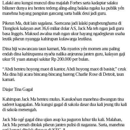
Lalaki anu kungsi muncul dina majalah Forbes sarta kadaptar salaku
biliuner dunya ieu henteu tedeng aling-aling balaka ngaku ka publik yén
manehna hayang pangsiun gancang sarta balik deui jadi guru.
Pikeun Ma, duit lain sagalana. Saencana jadi lalaki pangbeungharna di
Tiongkok kalayan aset 36,6 miliar dolar AS, Jack Ma teh ngan jadi guru
basa Inggris. Maksud awalna mah ngan ukur hayang ngadegkeun usaha
leutik pikeun nyangga kahirupan kulawarga leutikna.
Dina hiji wawancara taun kamari, Ma nyarios yén momen anu paling
endah dina kahirupanna nyaéta nalika anjeunna janten guru, kalayan gaji
ukur 91 yuan atanapi sakitar Rp 200.000 per bulan.
“Abdi henteu hoyong maot di kantor. Abdi hoyong maot di basisir,” ceuk
Ma dina hiji acara bincang-bincang bareng Charlie Rose di Detroit, taun
kamari.
Diajar Tina Gagal
Kahirupan Jack Ma henteu mulus. Kasuksésan manehna diwangun tina
saderet kagagalan. Ma kungsi gagal di sakola dasar dua kali jeung tilu kali
di sakola menengah.
Jack Ma ogé gagal dina ujian asup ka paguron luhur tilu kali. Malahan,
Jack Ma pernah ditolak pikeun janten pulisi di nagarana. Sarta, manehna
ogé kungsi ditolak digawe di KFC. *