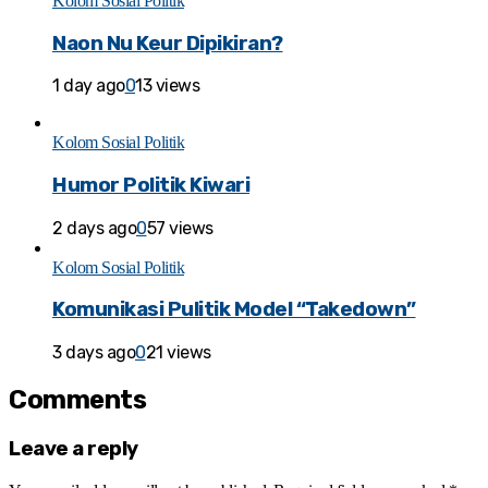
Kolom Sosial Politik
Naon Nu Keur Dipikiran?
1 day ago
0
13 views
Kolom Sosial Politik
Humor Politik Kiwari
2 days ago
0
57 views
Kolom Sosial Politik
Komunikasi Pulitik Model “Takedown”
3 days ago
0
21 views
Comments
Leave a reply