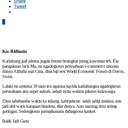
Share
Tweet
0
Ku: Ridhazia
Kaduhung jadi jelema jugala beurat beunghar jeung kawentar teh. Éta
pangakuan Jack Ma, nu ngadegkeun perusahaan e-commerce raksasa
dunya Alibaba asal Cina, dina hiji sesi World Economic Forum di Davos,
Swiss.
Lalaki nu umurna 59 taun ieu ngarasa kacida kaduhungna ngadegkeun
perusahaan anu super suksés, sabab nyita waktos pikeun kulawarga.
Dina sababaraha waktu ka tukang, kabejakeun salah sahiji anakna, anu
jadi ahli waris karajaan bisnisna, tilar dunya. Anu saurang deui sering
geringan. Sedengkeun pamajikanana didiagnosa kanker.
Balik Jadi Guru