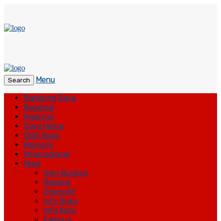
Menu
Search
Bandung Raya
Regional
Nasional
Gaya Hidup
Olah Raga
Ekonomi
Internasional
More
Seni Budaya
Resensi
Otomotif
Info Buku
Info Kota
Kampus