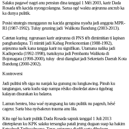
Salaku pagawé nagri anu pensiun dina tanggal 1 Méi 2003, karir Dada
Rosada téh kacida nyongcolangna. Sarua ogé waktu anjeunna ancrub ka
ka dunya pulitik.
Posisi strategis munggaran nu kacida gengsina nyaéta jadi anggota MPR-
RI (1987-1992). Tuluy geuning jadi Walikota Bandung (2003-2013).
Catetan kuring ngeunaan karir anjeunna di PNS téh dimimitian ti lapisan
panghandapna. Ti mimiti jadi Kabag Perekonomian (1988-1992),
anjeunna naék kana tangga karir nu signifikan. Utamana nalika jadi
Kadispenda (1992-1998), tsatuluyna jadi Pembantu Walikota di
Bojonagara (1998-2000), tuluy deui diangkat jadi Sekretaris Daerah Kota
Bandung (2000-2002).
Kontroversi
Jadi pulitisi téh siga nu nanjak ka gunung nu lungkawing. Pinuh ku
tangtangan, sarta kudu siap nampa résiko disoledat atawa tigubrag
kalayan disurakan ku balarea.
Lamun henteu, bisa waé nyangsang ku tatu pulitik nu pageuh, hésé
cageur. Sarta bisa nyésakeun trauma anu lila.
Kitu ogé ku karir pulitik Dada Rosada saprak tanggal 1 Juli 2013
ditetepkeun ku KPK salaku tersangka patali jeung dugaan suap ka hakim
Setyabudi Tedjocahyono. Teras anjeunna diadili sarta dihukum.