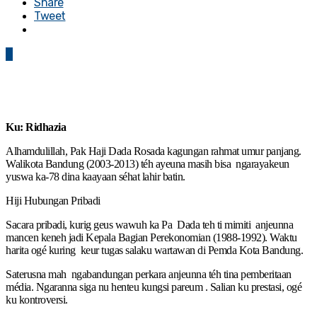
Share
Tweet
0
Ku: Ridhazia
Alhamdulillah, Pak Haji Dada Rosada kagungan rahmat umur panjang.
Walikota Bandung (2003-2013) téh ayeuna masih bisa ngarayakeun
yuswa ka-78 dina kaayaan séhat lahir batin.
Hiji Hubungan Pribadi
Sacara pribadi, kurig geus wawuh ka Pa Dada teh ti mimiti anjeunna
mancen keneh jadi Kepala Bagian Perekonomian (1988-1992). Waktu
harita ogé kuring keur tugas salaku wartawan di Pemda Kota Bandung.
Saterusna mah ngabandungan perkara anjeunna téh tina pemberitaan
média. Ngaranna siga nu henteu kungsi pareum . Salian ku prestasi, ogé
ku kontroversi.