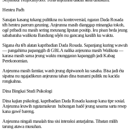
Henteu Paéh
Sanajan kasang tukang pulitikna nu kontroversial, ngaran Dada Rosada
téh henteu pareum geuning. Anjeunna masih dianggap minangka tokoh,
ogé pribadi nu masih sering meunang liputan positip. Ieu pisan beda jeung
sababaraha walikota Bandung séjén nu gancang kasilih ku waktu.
Sigana éta téh alatan kapribadian Dada Rosada. Sapanjang kuring wawuh
— pangahirna papanggih di GBLA nalika anjeunna masih Walikota —
karasa masih sarua jeung waktu munggaran kapanggih jadi Kabag
Perekonomian.
Anjeunna masih famiiar, wanh jeung dipiwanoh ku sasaha. Bisa jadi éta
sipatna nu ngajadikeun anjeunna tahan dina tsunami pulitik nu kacida
rongkahna.
Dina Bingkai Studi Psikologi
Dina kajian psikologi, kapribadian Dada Rosada kaasup kana tipe sosial.
Anjeunna leuwih ngutamakeun hubungan hadé jeung sasama sarta resep
kana gawé bareng.
Anjeunna ningali masalah tina sisi interaksi antarjalma. Tibatan milih
tarung atawa musuhan.