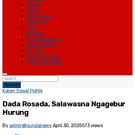
Kuliner
Tokoh
Fiksi Cerpen
Fiksi Puisi
Hobi
Kampus
Puisi Mahasiswa
Resensi Buku
RT / RW
Rumah Tangga
Sain & Teknologi
Search
Kolom Sosial Politik
Dada Rosada, Salawasna Ngagebur
Hurung
By
admin@sundanews
April 30, 2025
573 views