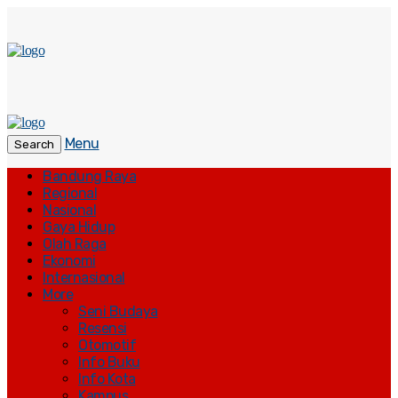
Menu
Search
Bandung Raya
Regional
Nasional
Gaya Hidup
Olah Raga
Ekonomi
Internasional
More
Seni Budaya
Resensi
Otomotif
Info Buku
Info Kota
Kampus