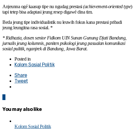
Anjeunna ogé kaasup tipe nu ngudag prestasi
(achievement-oriented type
)
tapi tetep bisa adaptasi jeung resep digawé dina tim.
Beda jeung tipe individualistik nu leuwih fokus kana prestasi pribadi
jeung leungitna rasa sosial. *
* Ridhazia, dosen senior Fidkom UIN Sunan Gunung Djati Bandung,
jurnalis jeung kolumnis, paniten psikologi jeung pasualan komunikasi
sosial pulitik, nganjrek di Bandung, Jawa Barat.
Posted in
Kolom Sosial Politik
Share
Tweet
0
You may also like
Kolom Sosial Politik