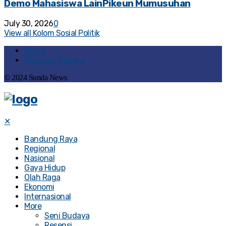
Demo Mahasiswa LainPikeun Mumusuhan
July 30, 2026
0
View all Kolom Sosial Politik
Home
Susunan Redaksi
© 2024 Sunda News
✕
Bandung Raya
Regional
Nasional
Gaya Hidup
Olah Raga
Ekonomi
Internasional
More
Seni Budaya
Resensi