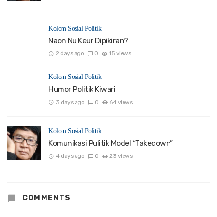
Kolom Sosial Politik
Naon Nu Keur Dipikiran?
2 days ago
0
15 views
Kolom Sosial Politik
Humor Politik Kiwari
3 days ago
0
64 views
Kolom Sosial Politik
Komunikasi Pulitik Model “Takedown”
4 days ago
0
23 views
COMMENTS