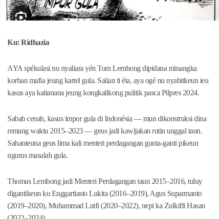
Ku: Ridhazia
AYA spékulasi nu nyaliara yén Tom Lembong dipidana minangka
korban mafia jeung kartel gula. Salian ti éta, aya ogé nu nyabitkeun ieu
kasus aya kaitanana jeung kongkalikong pulitik pasca Pilpres 2024.
Sabab cenah, kasus impor gula di Indonésia — mun dikonstruksi dina
rentang waktu 2015–2023 — geus jadi kawijakan rutin unggal taun.
Sahanteuna geus lima kali menteri perdagangan gunta-ganti pikeun
ngurus masalah gula.
Thomas Lembong jadi Menteri Perdagangan taun 2015–2016, tuluy
digantikeun ku Enggartiasto Lukita (2016–2019), Agus Suparmanto
(2019–2020), Muhammad Lutfi (2020–2022), nepi ka Zulkifli Hasan
(2022–2024).