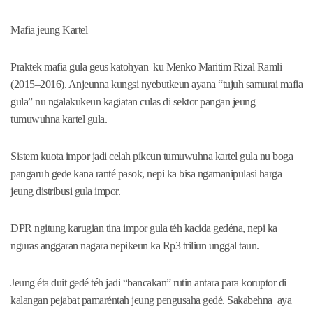
Mafia jeung Kartel
Praktek mafia gula geus katohyan ku Menko Maritim Rizal Ramli
(2015–2016). Anjeunna kungsi nyebutkeun ayana “tujuh samurai mafia
gula” nu ngalakukeun kagiatan culas di sektor pangan jeung
tumuwuhna kartel gula.
Sistem kuota impor jadi celah pikeun tumuwuhna kartel gula nu boga
pangaruh gede kana ranté pasok, nepi ka bisa ngamanipulasi harga
jeung distribusi gula impor.
DPR ngitung karugian tina impor gula téh kacida gedéna, nepi ka
nguras anggaran nagara nepikeun ka Rp3 triliun unggal taun.
Jeung éta duit gedé téh jadi “bancakan” rutin antara para koruptor di
kalangan pejabat pamaréntah jeung pengusaha gedé. Sakabehna aya